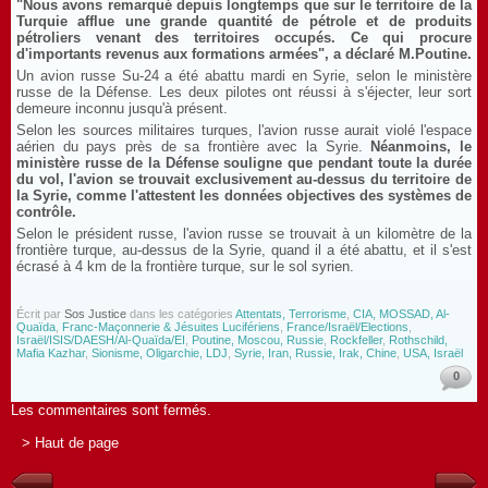
"Nous avons remarqué depuis longtemps que sur le territoire de la
Turquie afflue une grande quantité de pétrole et de produits
pétroliers venant des territoires occupés. Ce qui procure
d'importants revenus aux formations armées", a déclaré M.Poutine.
Un avion russe Su-24 a été abattu mardi en Syrie, selon le ministère
russe de la Défense. Les deux pilotes ont réussi à s'éjecter, leur sort
demeure inconnu jusqu'à présent.
Selon les sources militaires turques, l'avion russe aurait violé l'espace
aérien du pays près de sa frontière avec la Syrie.
Néanmoins, le
ministère russe de la Défense souligne que pendant toute la durée
du vol, l'avion se trouvait exclusivement au-dessus du territoire de
la Syrie, comme l'attestent les données objectives des systèmes de
contrôle.
Selon le président russe, l'avion russe se trouvait à un kilomètre de la
frontière turque, au-dessus de la Syrie, quand il a été abattu, et il s'est
écrasé à 4 km de la frontière turque, sur le sol syrien.
Écrit par
Sos Justice
dans les catégories
Attentats, Terrorisme
,
CIA, MOSSAD, Al-
Quaïda
,
Franc-Maçonnerie & Jésuites Lucifériens
,
France/Israël/Elections
,
Israël/ISIS/DAESH/Al-Quaïda/EI
,
Poutine, Moscou, Russie
,
Rockfeller
,
Rothschild,
Mafia Kazhar
,
Sionisme, Oligarchie, LDJ
,
Syrie, Iran, Russie, Irak, Chine
,
USA, Israël
0
Les commentaires sont fermés.
> Haut de page