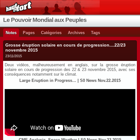
Le Pouvoir Mondial aux Peuples
Notes
Pages
Catégories
Archives
Tags
Grosse éruption solaire en cours de progression....22/23
novembre 2015
23/11/2015
Deux vidéos, malheureusement en anglais, sur la grosse éruption
solaire en cours de progression des 22 & 23 novembre 2015, avec ses
conséquences notamment sur le climat.
Large Eruption in Progress… | S0 News Nov.22.2015
CME Analysis, Space Weather | S0 News Nov.23.2015