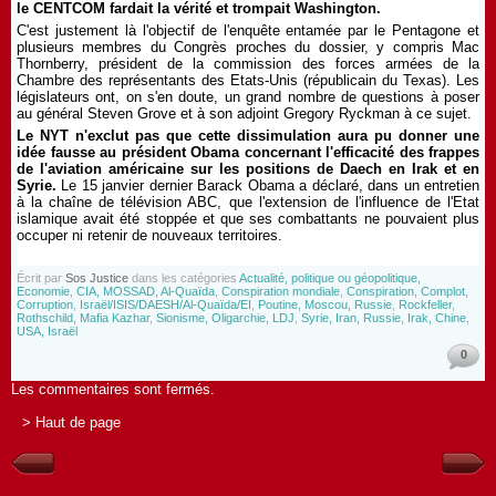
le CENTCOM fardait la vérité et trompait Washington.
C'est justement là l'objectif de l'enquête entamée par le Pentagone et
plusieurs membres du Congrès proches du dossier, y compris Mac
Thornberry, président de la commission des forces armées de la
Chambre des représentants des Etats-Unis (républicain du Texas). Les
législateurs ont, on s'en doute, un grand nombre de questions à poser
au général Steven Grove et à son adjoint Gregory Ryckman à ce sujet.
Le NYT n'exclut pas que cette dissimulation aura pu donner une
idée fausse au président Obama concernant l'efficacité des frappes
de l'aviation américaine sur les positions de Daech en Irak et en
Syrie.
Le 15 janvier dernier Barack Obama a déclaré, dans un entretien
à la chaîne de télévision ABC, que l'extension de l'influence de l'Etat
islamique avait été stoppée et que ses combattants ne pouvaient plus
occuper ni retenir de nouveaux territoires.
Écrit par
Sos Justice
dans les catégories
Actualité, politique ou géopolitique,
Economie
,
CIA, MOSSAD, Al-Quaïda
,
Conspiration mondiale
,
Conspiration, Complot,
Corruption
,
Israël/ISIS/DAESH/Al-Quaïda/EI
,
Poutine, Moscou, Russie
,
Rockfeller
,
Rothschild, Mafia Kazhar
,
Sionisme, Oligarchie, LDJ
,
Syrie, Iran, Russie, Irak, Chine
,
USA, Israël
0
Les commentaires sont fermés.
> Haut de page