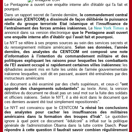
Le Pentagone a ouvert une enquête interne afin d'établir qui l'a fait et
pourquoi.
Dans un rapport secret de l'année dernière,
le commandement central
américain (CENTCOM) a dissimulé de façon délibérée la puissance
réelle du groupe terroriste Etat islamique et l'insuffisance de
l'entraînement des forces armées irakiennes.
Le
New York Times
a
annoncé dans sa version électronique
que le Pentagone avait ouvert
une enquête interne afin d'établir qui l'avait fait et pourquoi.
Le NYT se réfère à ses propres sources au sein des services secrets et
du renseignement militaire américains.
Selon ses données, l'année
dernière, des analystes du CENTCOM ont composé une note
d'information à l'intention du commandement militaire et des
politiques expliquant les raisons pour lesquelles les combattants
de l'EI avaient occupé si rapidement certaines villes irakiennes:
les
djihadistes avaient mis en fuite les unités de l'armée gouvernementale
irakienne lesquelles, soit dit en passant, avaient été entraînées par des
instructeurs américains
Le document a été examiné par des chefs supérieurs, et ceux-ci
"ont
apporté des changements substantiels"
au texte. Ainsi, la version
définitive du document ne disait pas un seul mot sur la fuite des soldats
et officiers irakiens. Selon le NYT, il a été écrit dans le document que
ces derniers avaient été tout simplement repositionnés".
Le NYT est convaincu que le CENTCOM
"a révisé les conclusions
des analystes pour cacher les insuffisances des militaires
américains dans la formation des troupes d'Irak"
. Le quotidien
ignore à quel point ce document "édulcoré" a influé sur la politique
générale de l'administration Obama dans la lutte contre Daech.
Pour
répondre à cette question il faudrait savoir combien régulièrement