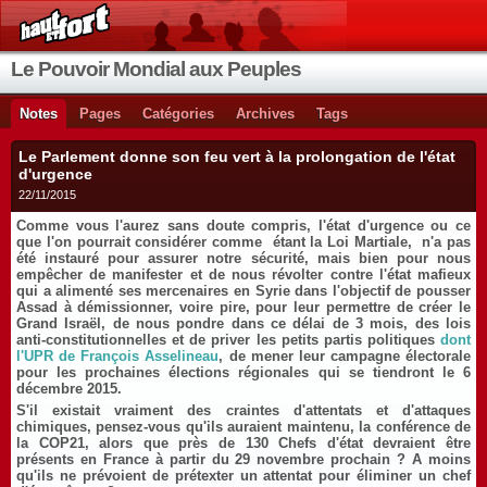
Le Pouvoir Mondial aux Peuples
Notes
Pages
Catégories
Archives
Tags
Le Parlement donne son feu vert à la prolongation de l'état
d'urgence
22/11/2015
Comme vous l'aurez sans doute compris, l'état d'urgence ou ce
que l'on pourrait considérer comme étant la Loi Martiale, n'a pas
été instauré pour assurer notre sécurité, mais bien pour nous
empêcher de manifester et de nous révolter contre l'état mafieux
qui a alimenté ses mercenaires en Syrie dans l'objectif de pousser
Assad à démissionner, voire pire, pour leur permettre de créer le
Grand Israël, de nous pondre dans ce délai de 3 mois, des lois
anti-constitutionnelles et de priver les petits partis politiques
dont
l'UPR de François Asselineau
, de mener leur campagne électorale
pour les prochaines élections régionales qui se tiendront le 6
décembre 2015.
S'il existait vraiment des craintes d'attentats et d'attaques
chimiques, pensez-vous qu'ils auraient maintenu, la conférence de
la COP21, alors que près de 130 Chefs d'état devraient être
présents en France à partir du 29 novembre prochain ? A moins
qu'ils ne prévoient de prétexter un attentat pour éliminer un chef