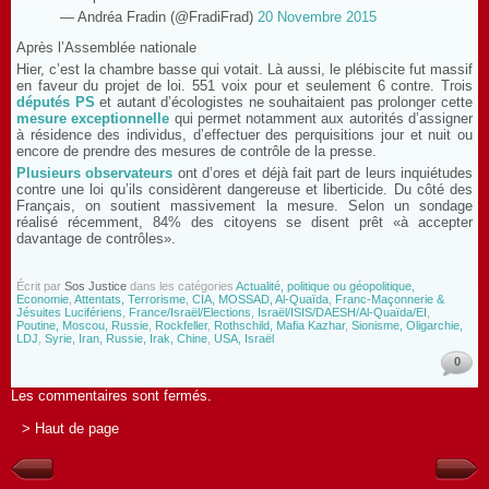
— Andréa Fradin (@FradiFrad)
20 Novembre 2015
Après l’Assemblée nationale
Hier, c’est la chambre basse qui votait. Là aussi, le plébiscite fut massif
en faveur du projet de loi. 551 voix pour et seulement 6 contre. Trois
députés PS
et autant d’écologistes ne souhaitaient pas prolonger cette
mesure exceptionnelle
qui permet notamment aux autorités d’assigner
à résidence des individus, d’effectuer des perquisitions jour et nuit ou
encore de prendre des mesures de contrôle de la presse.
Plusieurs observateurs
ont d’ores et déjà fait part de leurs inquiétudes
contre une loi qu’ils considèrent dangereuse et liberticide. Du côté des
Français, on soutient massivement la mesure. Selon un sondage
réalisé récemment, 84% des citoyens se disent prêt «à accepter
davantage de contrôles».
Écrit par
Sos Justice
dans les catégories
Actualité, politique ou géopolitique,
Economie
,
Attentats, Terrorisme
,
CIA, MOSSAD, Al-Quaïda
,
Franc-Maçonnerie &
Jésuites Lucifériens
,
France/Israël/Elections
,
Israël/ISIS/DAESH/Al-Quaïda/EI
,
Poutine, Moscou, Russie
,
Rockfeller
,
Rothschild, Mafia Kazhar
,
Sionisme, Oligarchie,
LDJ
,
Syrie, Iran, Russie, Irak, Chine
,
USA, Israël
0
Les commentaires sont fermés.
> Haut de page