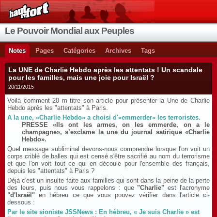
Le Pouvoir Mondial aux Peuples
Notes
Pages
Catégories
Archives
Tags
La UNE de Charlie Hebdo après les attentats ! Un scandale
pour les familles, mais une joie pour Israël ?
20/11/2015
Voilà comment 20 m titre son article pour présenter la Une de Charlie
Hebdo après les "attentats" à Paris.
A la une, «Charlie Hebdo» a choisi d'«emmerder» les terroristes.
PRESSE
«Ils ont les armes, on les emmerde, on a le
champagne», s’exclame la une du journal satirique «Charlie
Hebdo».
Quel message subliminal devons-nous comprendre lorsque l'on voit un
corps criblé de balles qui est censé s'être sacrifié au nom du terrorisme
et que l'on voit tout ce qui en découle pour l'ensemble des français,
depuis les "attentats" à Paris ?
Déjà c'est un insulte faite aux familles qui sont dans la peine de la perte
des leurs, puis nous vous rappelons : que
"Charlie"
est l'acronyme
"d'Israël"
en hébreu ce que vous pouvez vérifier dans l'article ci-
dessous :
Par le site sioniste JSSNews : En hébreu, « Je suis Charlie » est