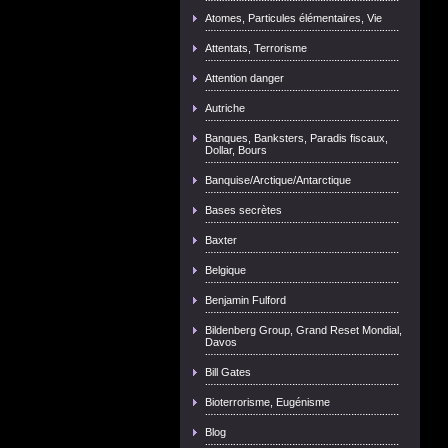
Atomes, Particules élémentaires, Vie
Attentats, Terrorisme
Attention danger
Autriche
Banques, Banksters, Paradis fiscaux,
Dollar, Bours
Banquise/Arctique/Antarctique
Bases secrètes
Baxter
Belgique
Benjamin Fulford
Bildenberg Group, Grand Reset Mondial,
Davos
Bill Gates
Bioterrorisme, Eugénisme
Blog