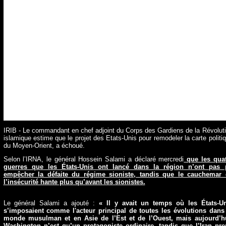
IRIB - Le commandant en chef adjoint du Corps des Gardiens de la Révolut
islamique estime que le projet des Etats-Unis pour remodeler la carte politi
du Moyen-Orient, a échoué.
Selon l’IRNA, le général Hossein Salami a déclaré mercredi
que les quat
guerres que les États-Unis ont lancé dans la région n’ont pas 
empêcher la défaite du régime sioniste, tandis que le cauchemar 
l’insécurité hante plus qu’avant les sionistes.
Le général Salami a ajouté :
« Il y avait un temps où les États-Un
s’imposaient comme l'acteur principal de toutes les évolutions dans
monde musulman et en Asie de l’Est et de l’Ouest, mais aujourd’hu
Washington n’est qu’un protagoniste ordinaire, tandis que l’Iran pr