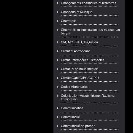
Changements cosmiques et terrestres
Chansons et Musique
Chemtrails
Chemtreils et intoxication des masses au
barym
CIA, MOSSAD, Al-Quaïda
Climat et Astronomie
Climat, Intempéries, Tempêtes
Climat, si on nous mentait !
ClimateGate/GIEC/COP21
Codex Alimentarius
Colonisation, Antisémitisme, Racisme,
Immigration
Communication
Communiqué
Communiqué de presse