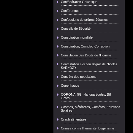
Confédération Galactique
Conférences
Confessions de prêtres Jésuites
Conseils de Sécurité
Conspiration mondiale
Conspiration, Complot, Corruption
Constitution des Droits de l'Homme
Contestation élection illégale de Nicolas
SARKOZY
Contrôle des populations
Copenhague
CORONA, 5G, Nanoparticules, Bill
Gates
Cosmos, Météorites, Comètes, Eruptions
Solaires,
Crash alimentaire
Crimes contre l'humanité, Eugénisme