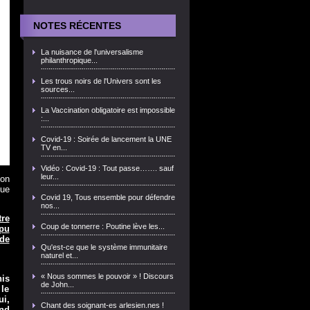
NOTES RÉCENTES
La nuisance de l'universalisme
philanthropique...
Les trous noirs de l'Univers sont les
sources...
La Vaccination obligatoire est impossible
:...
Covid-19 : Soirée de lancement la UNE
TV en...
Vidéo : Covid-19 : Tout passe……. sauf
leur...
ion
que
Covid 19, Tous ensemble pour défendre
nos...
re
Coup de tonnerre : Poutine lève les...
pu
de
Qu'est-ce que le système immunitaire
naturel et...
« Nous sommes le pouvoir » ! Discours
is
de John...
 le
i,
Chant des soignant-es arlesien.nes !
end