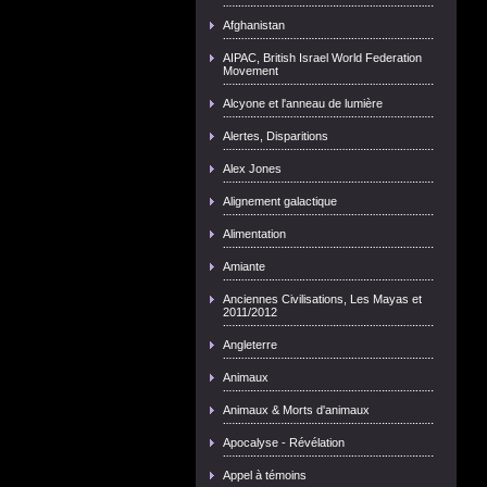
Afghanistan
AIPAC, British Israel World Federation
Movement
Alcyone et l'anneau de lumière
Alertes, Disparitions
Alex Jones
Alignement galactique
Alimentation
Amiante
Anciennes Civilisations, Les Mayas et
2011/2012
Angleterre
Animaux
Animaux & Morts d'animaux
Apocalyse - Révélation
Appel à témoins