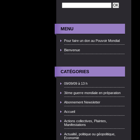
MENU
Pour faire un don au Pouvoir Mondial
Bienvenue
CATÉGORIES
09/09/09 à 13 h
3ème guerre mondiale en préparation
Abonnement Newsletter
Accueil
Actions collectives, Plaintes,
Manifestations
Actualité, politique ou géopolitique,
Economie