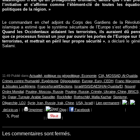
l’initiative et s’affirme comme l’élément-clé de toutes les équati
politiques de la région. »
Le commandant en chef adjoint du Corps des Gardiens de la Révolut
islamique a estimé que le système sécuritaire de l’Europe s’est effondré
Quand les Occidentaux aidaient les terroristes, ils auraient dû pen
que ce processus finirait un jour par ouvrir les portes de l’Europe sur 
terroristes, et mettrait en péril leur propre sécurité »
, a déclaré le géné
Salami.
11:49 Publié dans
Actualité, politique ou géopolitique, Economie
,
CIA, MOSSAD, Al-Quaïda
,
Crimes contre l'humanité, Eugénisme
,
Dépopulation
,
Europe, Euro, CEDH
,
Franc-Maçonner
& Jésuites Lucifériens
,
France/Israël/Elections
,
Israël/ISIS/DAESH/Al-Quaïda/EI
,
Nouvel
Ordre Mondial
,
Poutine, Moscou, Russie
,
Poutine, Russie, Crimée, Ukraine, Chine, BRICS;
Sy
,
Qatar, Turquie, Arabie Saoudite
,
Rockfeller
,
Rothschild, Mafia Kazhar
,
Sionisme,
Oligarchie, LDJ
,
Syrie, Iran, Russie, Irak, Chine
,
USA, Israël
|
Lien permanent
|
|
del.icio.us
|
|
Imprimer
|
Digg
|
Facebook
|
|
|
|
|
Les commentaires sont fermés.