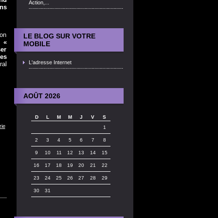
Action,...
ons
ion
LE BLOG SUR VOTRE
 :
«
MOBILE
ser
les
L'adresse Internet
ral
AOÛT 2026
D
L
M
M
J
V
S
ie
1
2
3
4
5
6
7
8
9
10
11
12
13
14
15
16
17
18
19
20
21
22
23
24
25
26
27
28
29
30
31