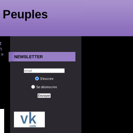
 Peuples
t
n
 »
NEWSLETTER
S'inscrire
Se désinscrire