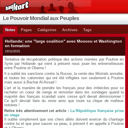
Le Pouvoir Mondial aux Peuples
Notes
Pages
Catégories
Archives
Tags
Hollande: une "large coalition" avec Moscou et Washington
en formation
19/11/2015
Tentative de récupération politique des actions menées par Poutine en
Syrie par Hollande qui vient à présent nous jouer les entremetteuses
entre Poutine et Obama !
Il a oublié les sanctions contre la Russie, la vente des Mistrals annulée,
et toutes les calomnies qui ont été infligées non seulement à Poutine
mais aussi à Bachar Al-Assad !
L'art et la manière de prendre les français pour des imbéciles pour se
racheter un coeur de vierge et remonter dans les sondages quand la
majorité des français scandait sans cesse qu'il devait démissionner !
Ce qu'il devrait faire du reste ainsi que toute sa clique de mafieux
notoires !
Relire très attentivement cet article :
La République française prise
en otage
Il oublie simplement que ses chers alliés doivent exercer du chantage
contre lui et que pour sauver sa peau, à présent il en appelle à Poutine
et à Obama.