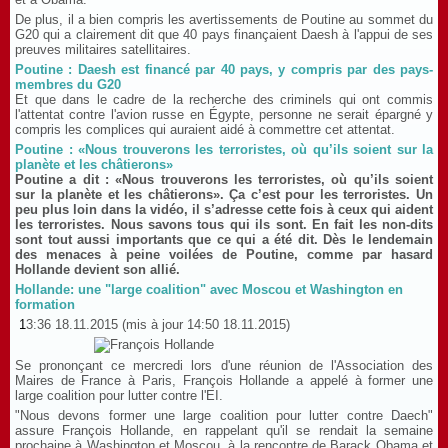
De plus, il a bien compris les avertissements de Poutine au sommet du
G20 qui a clairement dit que 40 pays finançaient Daesh à l'appui de ses
preuves militaires satellitaires.
Poutine : Daesh est financé par 40 pays, y compris par des pays-
membres du G20
Et que dans le cadre de la recherche des criminels qui ont commis
l'attentat contre l'avion russe en Égypte, personne ne serait épargné y
compris les complices qui auraient aidé à commettre cet attentat.
Poutine : «Nous trouverons les terroristes, où qu’ils soient sur la
planète et les châtierons»
Poutine a dit : «Nous trouverons les terroristes, où qu’ils soient
sur la planète et les châtierons». Ça c’est pour les terroristes. Un
peu plus loin dans la vidéo, il s’adresse cette fois à ceux qui aident
les terroristes. Nous savons tous qui ils sont. En fait les non-dits
sont tout aussi importants que ce qui a été dit. Dès le lendemain
des menaces à peine voilées de Poutine, comme par hasard
Hollande devient son allié.
Hollande: une "large coalition" avec Moscou et Washington en
formation
1
3:36 18.11.2015 (mis à jour 14:50 18.11.2015)
Se prononçant ce mercredi lors d'une réunion de l'Association des
Maires de France à Paris, François Hollande a appelé à former une
large coalition pour lutter contre l'EI.
"Nous devons former une large coalition pour lutter contre Daech"
assure François Hollande, en rappelant qu'il se rendait la semaine
prochaine à Washington et Moscou, à la rencontre de Barack Obama et