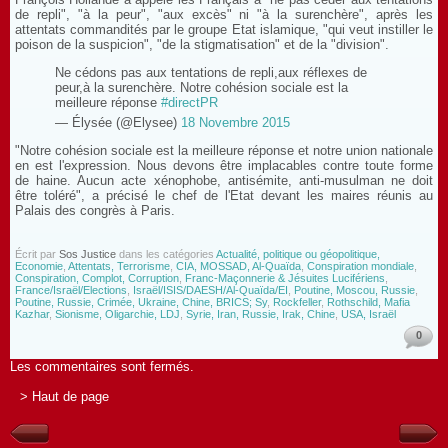
de repli", "à la peur", "aux excès" ni "à la surenchère", après les
attentats commandités par le groupe Etat islamique, "qui veut instiller le
poison de la suspicion", "de la stigmatisation" et de la "division".
Ne cédons pas aux tentations de repli,aux réflexes de
peur,à la surenchère. Notre cohésion sociale est la
meilleure réponse
#directPR
— Élysée (@Elysee)
18 Novembre 2015
"Notre cohésion sociale est la meilleure réponse et notre union nationale
en est l'expression. Nous devons être implacables contre toute forme
de haine. Aucun acte xénophobe, antisémite, anti-musulman ne doit
être toléré", a précisé le chef de l'Etat devant les maires réunis au
Palais des congrès à Paris.
Écrit par
Sos Justice
dans les catégories
Actualité, politique ou géopolitique,
Economie
,
Attentats, Terrorisme
,
CIA, MOSSAD, Al-Quaïda
,
Conspiration mondiale
,
Conspiration, Complot, Corruption
,
Franc-Maçonnerie & Jésuites Lucifériens
,
France/Israël/Elections
,
Israël/ISIS/DAESH/Al-Quaïda/EI
,
Poutine, Moscou, Russie
,
Poutine, Russie, Crimée, Ukraine, Chine, BRICS; Sy
,
Rockfeller
,
Rothschild, Mafia
Kazhar
,
Sionisme, Oligarchie, LDJ
,
Syrie, Iran, Russie, Irak, Chine
,
USA, Israël
0
Les commentaires sont fermés.
> Haut de page