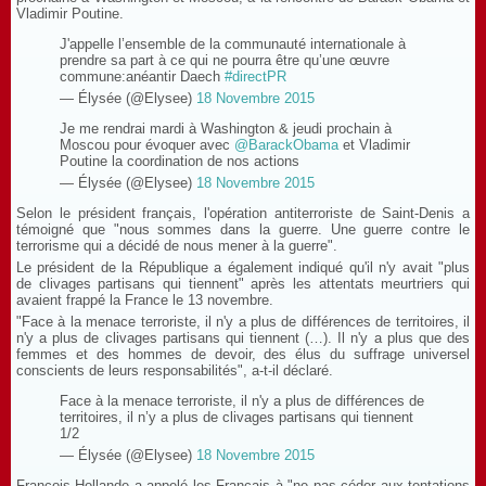
Vladimir Poutine.
J'appelle l’ensemble de la communauté internationale à
prendre sa part à ce qui ne pourra être qu’une œuvre
commune:anéantir Daech
#directPR
— Élysée (@Elysee)
18 Novembre 2015
Je me rendrai mardi à Washington & jeudi prochain à
Moscou pour évoquer avec
@BarackObama
et Vladimir
Poutine la coordination de nos actions
— Élysée (@Elysee)
18 Novembre 2015
Selon le président français, l'opération antiterroriste de Saint-Denis a
témoigné que "nous sommes dans la guerre. Une guerre contre le
terrorisme qui a décidé de nous mener à la guerre".
Le président de la République a également indiqué qu'il n'y avait "plus
de clivages partisans qui tiennent" après les attentats meurtriers qui
avaient frappé la France le 13 novembre.
"Face à la menace terroriste, il n'y a plus de différences de territoires, il
n'y a plus de clivages partisans qui tiennent (…). Il n'y a plus que des
femmes et des hommes de devoir, des élus du suffrage universel
conscients de leurs responsabilités", a-t-il déclaré.
Face à la menace terroriste, il n'y a plus de différences de
territoires, il n’y a plus de clivages partisans qui tiennent
1/2
— Élysée (@Elysee)
18 Novembre 2015
François Hollande a appelé les Français à "ne pas céder aux tentations