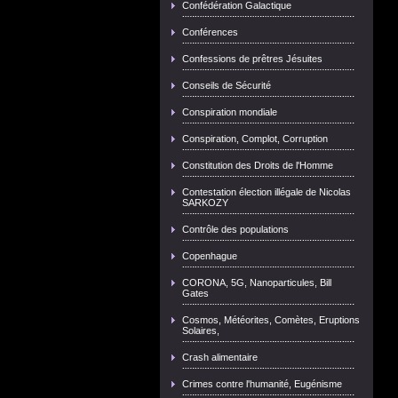
Confédération Galactique
Conférences
Confessions de prêtres Jésuites
Conseils de Sécurité
Conspiration mondiale
Conspiration, Complot, Corruption
Constitution des Droits de l'Homme
Contestation élection illégale de Nicolas
SARKOZY
Contrôle des populations
Copenhague
CORONA, 5G, Nanoparticules, Bill
Gates
Cosmos, Météorites, Comètes, Eruptions
Solaires,
Crash alimentaire
Crimes contre l'humanité, Eugénisme