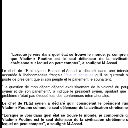
"Lorsque je vois dans quel état se trouve le monde, je compre
que Vladimir Poutine est le seul défenseur de la civilisati
chrétienne sur lequel on peut compter", a souligné M.Assad.
Le chef de l'Etat syrien Bachar el-Assad a déclaré dans une interv
accordée à l'hebdomadaire français
Valeurs actuelles
qu’il ne quitterait 
poste de président que si son peuple et le parlement le souhaitent.
"La question de mon départ dépend exclusivement de la volonté du peu
syrien et de son parlement", a indiqué le président syrien, ajoutant que
problème n'était pas évoqué lors des conférences internationales.
Le chef de l'Etat syrien a déclaré qu'il considérait le président ru
Vladimir Poutine comme le seul défenseur de la civilisation chrétienne
"Lorsque je vois dans quel état se trouve le monde, je comprends 
Vladimir Poutine est le seul défenseur de la civilisation chrétienne 
lequel on peut compter", a souligné M.Assad.