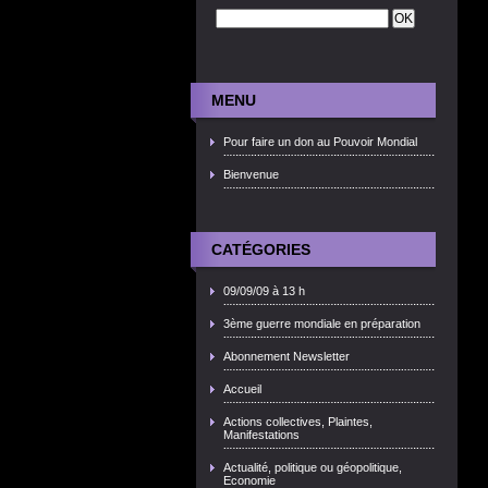
MENU
Pour faire un don au Pouvoir Mondial
Bienvenue
CATÉGORIES
09/09/09 à 13 h
3ème guerre mondiale en préparation
Abonnement Newsletter
Accueil
Actions collectives, Plaintes,
Manifestations
Actualité, politique ou géopolitique,
Economie