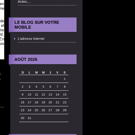
Action,...
 en
ine
 de
LE BLOG SUR VOTRE
 et
MOBILE
rie
SM,
 En
L'adresse Internet
uis
AOÛT 2026
D
L
M
M
J
V
S
,
,
1
2
3
4
5
6
7
8
9
10
11
12
13
14
15
16
17
18
19
20
21
22
23
24
25
26
27
28
29
30
31