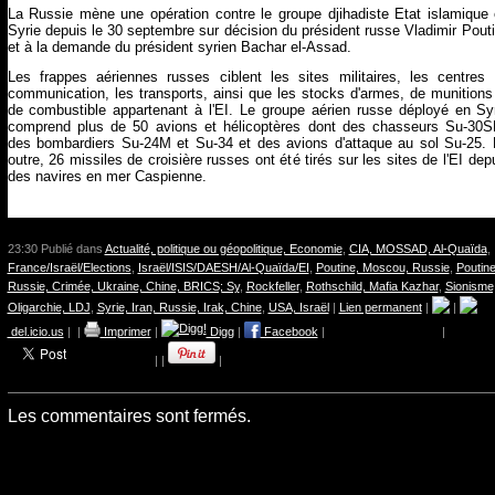
La Russie mène une opération contre le groupe djihadiste Etat islamique
Syrie depuis le 30 septembre sur décision du président russe Vladimir Pout
et à la demande du président syrien Bachar el-Assad.
Les frappes aériennes russes ciblent les sites militaires, les centres
communication, les transports, ainsi que les stocks d'armes, de munitions
de combustible appartenant à l'EI. Le groupe aérien russe déployé en Sy
comprend plus de 50 avions et hélicoptères dont des chasseurs Su-30
des bombardiers Su-24M et Su-34 et des avions d'attaque au sol Su-25.
outre, 26 missiles de croisière russes ont été tirés sur les sites de l'EI dep
des navires en mer Caspienne.
23:30 Publié dans
Actualité, politique ou géopolitique, Economie
,
CIA, MOSSAD, Al-Quaïda
,
France/Israël/Elections
,
Israël/ISIS/DAESH/Al-Quaïda/EI
,
Poutine, Moscou, Russie
,
Poutine
Russie, Crimée, Ukraine, Chine, BRICS; Sy
,
Rockfeller
,
Rothschild, Mafia Kazhar
,
Sionisme
Oligarchie, LDJ
,
Syrie, Iran, Russie, Irak, Chine
,
USA, Israël
|
Lien permanent
|
|
del.icio.us
|
|
Imprimer
|
Digg
|
Facebook
|
|
|
|
|
Les commentaires sont fermés.