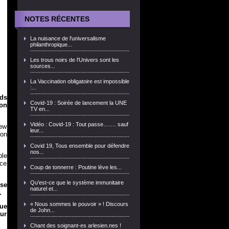
NOTES RÉCENTES
La nuisance de l'universalisme
philanthropique...
Les trous noirs de l'Univers sont les
sources...
La Vaccination obligatoire est impossible
:...
nds
Covid-19 : Soirée de lancement la UNE
on
TV en...
Vidéo : Covid-19 : Tout passe……. sauf
iew
leur...
son
Covid 19, Tous ensemble pour défendre
nos...
ple
 ce
Coup de tonnerre : Poutine lève les...
Qu'est-ce que le système immunitaire
sse
naturel et...
.
« Nous sommes le pouvoir » ! Discours
que
de John...
sur
Chant des soignant-es arlesien.nes !