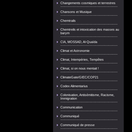
Changements cosmiques et terrestres
Chansons et Musique
Chemtrails
Chemtreils et intoxication des masses au
barym
CIA, MOSSAD, Al-Quaïda
Climat et Astronomie
Climat, Intempéries, Tempêtes
Climat, si on nous mentait !
ClimateGate/GIEC/COP21
Codex Alimentarius
Colonisation, Antisémitisme, Racisme,
Immigration
Communication
Communiqué
Communiqué de presse