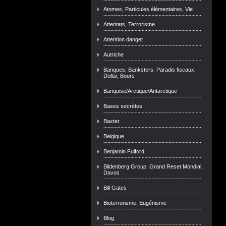
Atomes, Particules élémentaires, Vie
Attentats, Terrorisme
Attention danger
Autriche
Banques, Banksters, Paradis fiscaux,
Dollar, Bours
Banquise/Arctique/Antarctique
Bases secrètes
Baxter
Belgique
Benjamin Fulford
Bildenberg Group, Grand Reset Mondial,
Davos
Bill Gates
Bioterrorisme, Eugénisme
Blog