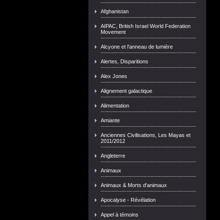
Afghanistan
AIPAC, British Israel World Federation
Movement
Alcyone et l'anneau de lumière
Alertes, Disparitions
Alex Jones
Alignement galactique
Alimentation
Amiante
Anciennes Civilisations, Les Mayas et
2011/2012
Angleterre
Animaux
Animaux & Morts d'animaux
Apocalyse - Révélation
Appel à témoins