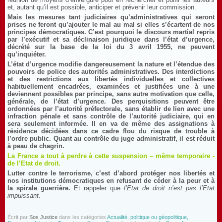
et, autant qu’il est possible, anticiper et prévenir leur commission.
Mais les mesures tant judiciaires qu’administratives qui seront
prises ne feront qu’ajouter le mal au mal si elles s’écartent de nos
principes démocratiques. C’est pourquoi le discours martial repris
par l’exécutif et sa déclinaison juridique dans l’état d’urgence,
décrété sur la base de la loi du 3 avril 1955, ne peuvent
qu’inquiéter.
L’état d’urgence modifie dangereusement la nature et l’étendue des
pouvoirs de police des autorités administratives. Des interdictions
et des restrictions aux libertés individuelles et collectives
habituellement encadrées, examinées et justifiées une à une
deviennent possibles par principe, sans autre motivation que celle,
générale, de l’état d’urgence.
Des perquisitions peuvent être
ordonnées par l’autorité préfectorale, sans établir de lien avec une
infraction pénale et sans contrôle de l’autorité judiciaire, qui en
sera seulement informée. Il en va de même des assignations à
résidence décidées dans ce cadre flou du risque de trouble à
l’ordre public. Quant au contrôle du juge administratif, il est réduit
à peau de chagrin.
La France a tout à perdre à cette suspension – même temporaire -
de l’Etat de droit.
Lutter contre le terrorisme, c’est d’abord protéger nos libertés et
nos institutions démocratiques en refusant de céder à la peur et à
la spirale guerrière.
Et rappeler que
l’Etat de droit n’est pas l’Etat
impuissant.
Écrit par
Sos Justice
dans les catégories
Actualité, politique ou géopolitique,