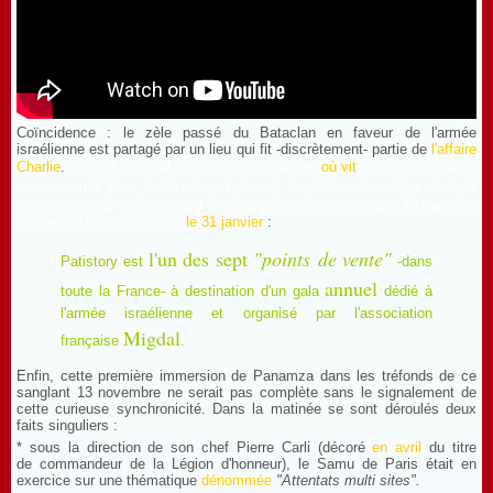
Coïncidence : le zèle passé du Bataclan en faveur de l'armée
israélienne est partagé par un lieu qui fit -discrètement- partie de
l'affaire
Charlie
.
Il s'agit du local situé dans
un quartier
où vit
la plus importante
communauté juive de France et
devant lequel les terroristes avaient
abandonné leur voiture avant de disparaître dans la nature. Extrait d'un
article de Panamza publié
le 31 janvier
:
l'un des sept
"points
de vente
"
Patistory est
-dans
annuel
toute la France- à destination d'un gala
dédié à
l'armée israélienne et organisé par l'association
Migdal
française
.
Enfin, cette première immersion de Panamza dans les tréfonds de ce
sanglant 13 novembre ne serait pas complète sans le signalement de
cette curieuse synchronicité. Dans la matinée se sont déroulés deux
faits singuliers :
* sous la direction de son chef Pierre Carli (décoré
en avril
du titre
de commandeur de la Légion d'honneur), le Samu de Paris était en
exercice sur une thématique
dénommée
"Attentats multi sites".