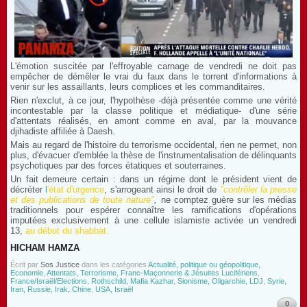
L'émotion suscitée par l'effroyable carnage de vendredi ne doit pas
empêcher de démêler le vrai du faux dans le torrent d'informations à
venir sur les assaillants, leurs complices et les commanditaires.
Rien n'exclut, à ce jour, l'hypothèse -déjà présentée comme une vérité
incontestable par la classe politique et médiatique- d'une série
d'attentats réalisés, en amont comme en aval, par la mouvance
djihadiste affiliée à Daesh.
Mais au regard de l'histoire du terrorisme occidental, rien ne permet, non
plus, d'évacuer d'emblée la thèse de l'instrumentalisation de délinquants
psychotiques par des forces étatiques et souterraines.
Un fait demeure certain : dans un régime dont le président vient de
décréter
l
'état d'urgence
, s'arrogeant ainsi le droit de
"contrôler la presse
et des publications de toute nature"
,
ne comptez guère sur les médias
traditionnels pour espérer connaître les ramifications d'opérations
imputées exclusivement à une cellule islamiste activée un vendredi
13,
au début du shabbat
.
HICHAM HAMZA
Écrit par
Sos Justice
dans les catégories
Actualité, politique ou géopolitique,
Economie
,
Attentats, Terrorisme
,
Franc-Maçonnerie & Jésuites Lucifériens
,
France/Israël/Elections
,
Rothschild, Mafia Kazhar
,
Sionisme, Oligarchie, LDJ
,
Syrie,
Iran, Russie, Irak, Chine
,
USA, Israël
0