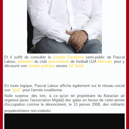
Et il suffit de consulter le
compte Facebook
semi-public de Pascal
Laloux,
président
du club
ultra-sioniste
de football
UJA
Maccabi
,
pour y
découvrir son
soutien politique
envers
Gil Taïeb
(f
igure
emblématique de
la communauté juive, vice-président du Crif, ancien militant du Bétar
aujourd'hui proche de la LDJ, fondateur de
"l'association du bien-être
des soldats israéliens"
et époux de l'élue PS Karen Taïeb).
En toute logique, Pascal Laloux affiche également sur le réseau social
son
"goût"
pour l'armée israélienne.
Nulle surprise, dès lors, à ce qu'un tel propriétaire du Bataclan ait
organisé (avec l'association Migdal) des galas en faveur de cette armée
d'occupation comme le dénoncèrent, le 13 janvier 2008, des militants
propalestiniens non-violents.