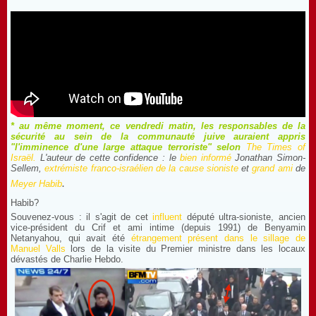
* au même moment, ce vendredi matin, les responsables de la
sécurité au sein de la communauté juive auraient appris
"l'imminence d'une large attaque terroriste" selon
The Times of
Israël
.
L'auteur de cette confidence : le
bien informé
Jonathan Simon-
Sellem,
extrémiste franco-israélien de la cause sioniste
et
grand ami
de
.
Meyer Habib
Habib?
Souvenez-vous : il s'agit de cet
influent
député ultra-sioniste, ancien
vice-président du Crif et ami intime (depuis 1991) de Benyamin
Netanyahou, qui avait été
étrangement présent dans le sillage de
Manuel Valls
lors de la visite du Premier ministre dans les locaux
dévastés de Charlie Hebdo.