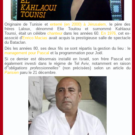
Originaire de Tunisie et
enterré (en 2000) à Jérusalem
,
le père des
frères Laloux, dénommé Elie Touitou et surnommé Kahlaoui
Tounsi, était un célèbre
chanteur
dans les années 60.
En 1976
,
cet ex-
associé d'
Enrico Macias
avait acquis la prestigieuse salle de spectacle
du Bataclan.
Dès les années 80, ses deux fils se sont répartis la gestion du lieu : le
management pour Pascal
et la programmation pour Joël.
Si ce dernier est désormais installé en Israël, son frère Pascal est
également investi dans le régime de Tel Aviv, notamment en raison
d'
"obligations professionnelles"
(non précisées) selon un article du
Parisien
paru le 21 décembre.