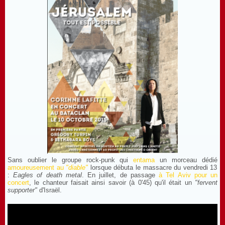
Sans oublier le groupe rock-punk qui
entama
un morceau dédié
amoureusement au
"diable"
lorsque débuta le massacre du vendredi 13
:
Eagles of death metal
. En juillet, de passage
à Tel Aviv pour un
concert
, le chanteur faisait ainsi savoir (à 0'45) qu'il était un
"fervent
supporter"
d'Israël.