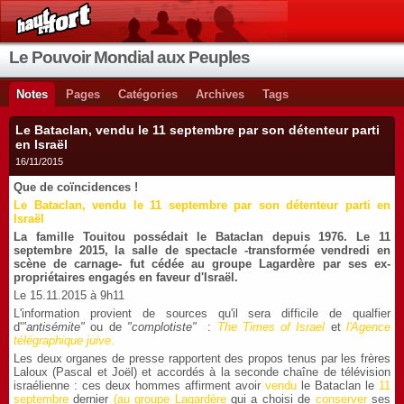
Le Pouvoir Mondial aux Peuples
Notes
Pages
Catégories
Archives
Tags
Le Bataclan, vendu le 11 septembre par son détenteur parti
en Israël
16/11/2015
Que de coïncidences !
Le Bataclan, vendu le 11 septembre par son détenteur parti en
Israël
La famille Touitou possédait le Bataclan depuis 1976. Le 11
septembre 2015, la salle de spectacle -transformée vendredi en
scène de carnage- fut cédée au groupe Lagardère par ses ex-
propriétaires engagés en faveur d'Israël.
Le 15.11.2015 à 9h11
L'information provient de sources qu'il sera difficile de qualfier
d'
"antisémite"
ou de
"complotiste"
:
The Times of
Israel
et
l'Agence
télégraphique juive
.
Les deux organes de presse rapportent des propos tenus par les frères
Laloux (Pascal et Joël) et accordés à la seconde chaîne de télévision
israélienne : ces deux hommes affirment avoir
vendu
le Bataclan le
11
septembre
dernier
(
au groupe Lagardère
qui a choisi de
conserver
ses