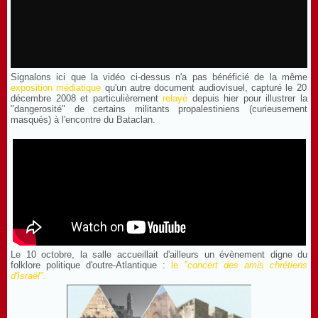
Signalons ici que la vidéo ci-dessus n'a pas bénéficié de la même
exposition médiatique
qu'un autre document audiovisuel, capturé le 20
décembre 2008 et particulièrement
relayé
depuis hier pour illustrer la
"dangerosité" de certains militants propalestiniens (curieusement
masqués) à l'encontre du Bataclan.
Le 10 octobre, la salle accueillait d'ailleurs un évènement digne du
folklore politique d'outre-Atlantique :
le
"concert des amis chrétiens
d'Israël".