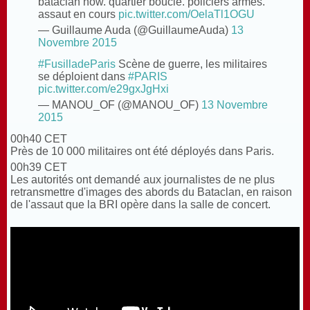
bataclan now. quartier bouclé. policiers armés.
assaut en cours
pic.twitter.com/OelaTl1OGU
— Guillaume Auda (@GuillaumeAuda)
13
Novembre 2015
#FusilladeParis
Scène de guerre, les militaires
se déploient dans
#PARIS
pic.twitter.com/e29gxJgHxi
— MANOU_OF (@MANOU_OF)
13 Novembre
2015
00h40 CET
Près de 10 000 militaires ont été déployés dans Paris.
00h39 CET
Les autorités ont demandé aux journalistes de ne plus
retransmettre d'images des abords du Bataclan, en raison
de l'assaut que la BRI opère dans la salle de concert.