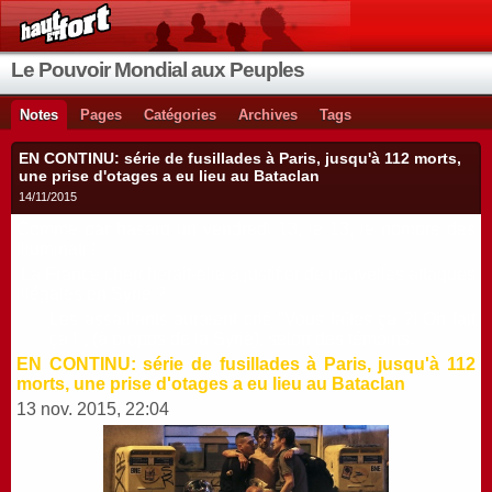
Le Pouvoir Mondial aux Peuples
Notes
Pages
Catégories
Archives
Tags
EN CONTINU: série de fusillades à Paris, jusqu'à 112 morts,
une prise d'otages a eu lieu au Bataclan
14/11/2015
Comme par hasard un vendredi 13, le 13, le nombre des
Illuminati !
L
a France chercherait-elle à justifier de nouvelles attaques
illégales en Syrie ?
Les assaillants auraient crié "Vous faîtes ça ?! On fait
ça !", (à propos de la Syrie), selon des témoins.
EN CONTINU: série de fusillades à Paris, jusqu'à 112
morts, une prise d'otages a eu lieu au Bataclan
13 nov. 2015, 22:04