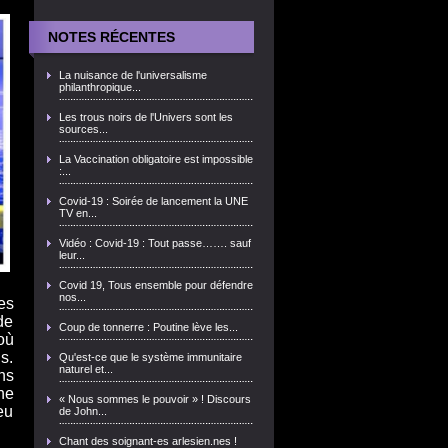
NOTES RÉCENTES
La nuisance de l'universalisme
philanthropique...
Les trous noirs de l'Univers sont les
sources...
La Vaccination obligatoire est impossible
:...
Covid-19 : Soirée de lancement la UNE
TV en...
Vidéo : Covid-19 : Tout passe……. sauf
leur...
Covid 19, Tous ensemble pour défendre
nos...
es
de
Coup de tonnerre : Poutine lève les...
où
s.
Qu'est-ce que le système immunitaire
naturel et...
ns
ne
« Nous sommes le pouvoir » ! Discours
eu
de John...
Chant des soignant-es arlesien.nes !