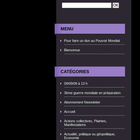
MENU
Pour faire un don au Pouvoir Mondial
Bienvenue
CATÉGORIES
09/09/09 à 13 h
3ème guerre mondiale en préparation
Abonnement Newsletter
Accueil
Actions collectives, Plaintes,
Manifestations
Actualité, politique ou géopolitique,
Economie