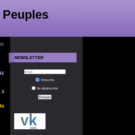
 Peuples
il
NEWSLETTER
au
S'inscrire
Se désinscrire
 à
de