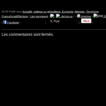
00:06 Publié dans
Actualité, politique ou géopolitique, Economie
,
Attentats, Terrorisme
,
France/Israël/Elections
|
Lien permanent
|
|
del.icio.us
|
|
Imprimer
|
Di
|
Facebook
|
|
|
|
|
Les commentaires sont fermés.