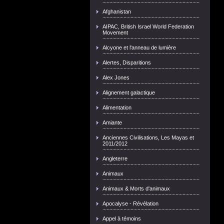
Afghanistan
AIPAC, British Israel World Federation
Movement
Alcyone et l'anneau de lumière
Alertes, Disparitions
Alex Jones
Alignement galactique
Alimentation
Amiante
Anciennes Civilisations, Les Mayas et
2011/2012
Angleterre
Animaux
Animaux & Morts d'animaux
Apocalyse - Révélation
Appel à témoins