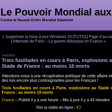
Le Pouvoir Mondial aux
Contre le Nouvel Ordre Mondial Sataniste
« Supprimer la mise à jour Windows 10 [TUTO]
|
Page d'accue
|
Attentats de Paris – La guerre débarque en France »
14/11/2015
Trois fusillades en cours à Paris, explosions 
Stade de France : au moins 18 morts
Attendons-nous à une récupération politique de cette affaire et
des lois encore plus contraignantes pour les Français !
Trois fusillades en cours à Paris, explosions au Stade 
France : au moins 18 morts
France
– Publié
il y a une heure
– Mis à jour il y a 43 minutes
Voir la vidéo en ligne :
ICI