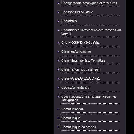
Changements cosmiques et terrestres
Chansons et Musique
Chemtrails
Chemtreils et intoxication des masses au
barym
CIA, MOSSAD, Al-Quaïda
Climat et Astronomie
Climat, Intempéries, Tempêtes
Climat, si on nous mentait !
ClimateGate/GIEC/COP21
Codex Alimentarius
Colonisation, Antisémitisme, Racisme,
Immigration
Communication
Communiqué
Communiqué de presse