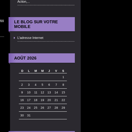
Action,...
gg
LE BLOG SUR VOTRE
MOBILE
L'adresse Internet
AOÛT 2026
D
L
M
M
J
V
S
1
2
3
4
5
6
7
8
9
10
11
12
13
14
15
16
17
18
19
20
21
22
23
24
25
26
27
28
29
30
31