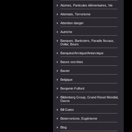
Atomes, Particules élémentaires, Vie
Attentats, Terrorisme
Attention danger
Autriche
Banques, Banksters, Paradis fiscaux,
Dollar, Bours
Banquise/Arctique/Antarctique
Bases secrètes
Baxter
Belgique
Benjamin Fulford
Bildenberg Group, Grand Reset Mondial,
Davos
Bill Gates
Bioterrorisme, Eugénisme
Blog