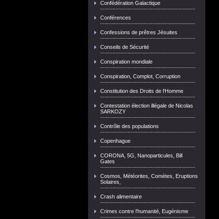
Confédération Galactique
Conférences
Confessions de prêtres Jésuites
Conseils de Sécurité
Conspiration mondiale
Conspiration, Complot, Corruption
Constitution des Droits de l'Homme
Contestation élection illégale de Nicolas
SARKOZY
Contrôle des populations
Copenhague
CORONA, 5G, Nanoparticules, Bill
Gates
Cosmos, Météorites, Comètes, Eruptions
Solaires,
Crash alimentaire
Crimes contre l'humanité, Eugénisme