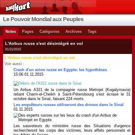
Le Pouvoir Mondial aux Peuples
Notes
Pages
Catégories
Archives
Tags
L'Airbus russe s'est désintégré en vol
01/11/2015
L'Airbus russe s'est désintégré en vol
Voir aussi :
Crash d'un avion russe en Egypte: les hypothèses
15:06 01.11.2015
Un Airbus A321 de la compagnie russe Metrojet (Kogalymavia)
reliant Charm-el-Cheikh à Saint-Pétersbourg s'est écrasé le 31
octobre dans le Sinaï, faisant 224 morts.
Les enquêteurs russes utiliseront des drones dans le Sinaï
01.11.2015
Les sauveteurs du ministère russe des Situations d'urgence
rechercheront les corps des victimes, leurs effets personnels et
les débris de l'avion.