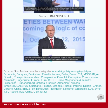
Source: RIA NOVOSTI
Écrit par
Sos Justice
dans les catégories
Actualité, politique ou géopolitique,
Economie
,
Banques, Banksters, Paradis fiscaux, Dollar, Bours
,
CIA, MOSSAD, Al-
Quaïda
,
Conspiration mondiale
,
Conspiration, Complot, Corruption
,
Crimes contre
l'humanité, Eugénisme
,
Europe, Euro, CEDH
,
Franc-Maçonnerie & Jésuites
Lucifériens
,
France/Israël/Elections
,
Guerres, Armement, armées,
,
Israël/ISIS/DAESH/Al-Quaïda/EI
,
Poutine, Moscou, Russie
,
Poutine, Russie, Crimée,
Ukraine, Chine, BRICS; Sy
,
Révolution
,
Rockfeller
,
Sionisme, Oligarchie, LDJ
,
Syrie,
Iran, Russie, Irak, Chine
,
USA, Israël
0
Les commentaires sont fermés.