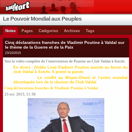
Le Pouvoir Mondial aux Peuples
Notes
Pages
Catégories
Archives
Tags
Cinq déclarations franches de Vladimir Poutine à Valdaï sur
le thème de la Guerre et de la Paix
23/10/2015
Voir la vidéo complète de l’intervention de Poutine au Club Valdaï à Sotchi.
En direct : (Vidéo Live) Vladimir Poutine assiste au forum du
club Valdaï à Sotchi. Il prend la parole
Voir aussi :
Le conflit au Moyen-Orient et l’ordre mondial
décortiqués lors de la réunion du Club Valdaï
Cinq déclarations franches de Vladimir Poutine à Valdaï
23 oct. 2015, 11:50