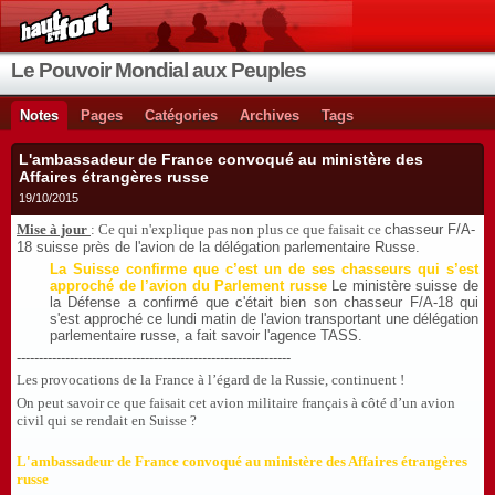
Le Pouvoir Mondial aux Peuples
Notes
Pages
Catégories
Archives
Tags
L'ambassadeur de France convoqué au ministère des
Affaires étrangères russe
19/10/2015
Mise à jour
: Ce qui n'explique pas non plus ce que faisait ce
chasseur F/A-
18 suisse près de l'avion de la délégation parlementaire Russe.
La Suisse confirme que c’est un de ses chasseurs qui s’est
approché de l’avion du Parlement russe
Le ministère suisse de
la Défense a confirmé que c'était bien son chasseur F/A-18 qui
s'est approché ce lundi matin de l'avion transportant une délégation
parlementaire russe, a fait savoir l'agence TASS.
--------------------------------------------------------------
Les provocations de la France à l’égard de la Russie, continuent !
On peut savoir ce que faisait cet avion militaire français à côté d’un avion
civil qui se rendait en Suisse ?
L'ambassadeur de France convoqué au ministère des Affaires étrangères
russe