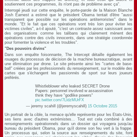
soutiennent ces programmes, ils n'ont pas de problème avec ça".
Interrogé jeudi sur cette enquête, le porte-parole de la Maison Blanche
Josh Earnest a estimé que le président Obama tentait d'être "aussi
transparent que possible sur les opérations antiterroristes" dans le
monde. "Et le fait que ces opérations vont très loin pour éviter les
victimes civiles", a-t-il ajouté, "c'est un contraste assez saisissant avec
des organisations comme les talibans qui clairement mènent des
opérations contre des civils innocents, dans une stratégie coordonnée
pour fomenter la violence et les troubles".
"Des pouvoirs divins"
Dans son enquête foisonnante, The Intercept détaille également les
rouages du processus de décision de la machine bureaucratique, avant
une élimination par drone. Le site présente ainsi les "cartes de base-
ball" créées par les professionnels du renseignement, sur le modèle des
cartes que s'échangent les passionnés de sport sur leurs joueurs
préférés.
Whistleblower who leaked SECRET Drone
Papers: personnel involved w assassination
think they have "godlike powers"
pic.twitter.com/7LldzMUrFX
— jeremy scahill (@jeremyscahill)
15 Octobre 2015
Un portrait de la cible, la menace qu'elle représente pour les Etats-Unis,
ses liens avec d'autres extrémistes... Tout est cela combiné à des
renseignements opérationnels dans un dossier qui voyagera jusqu'au
bureau du président Obama, pour qu'il donne son feu vert à la frappe.
Un processus qui, selon la source aux renseignements du site, font