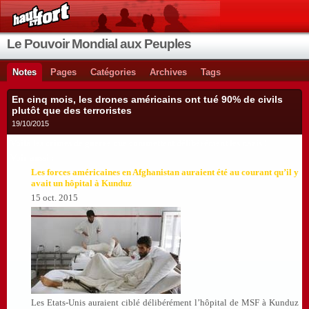
Le Pouvoir Mondial aux Peuples
Notes
Pages
Catégories
Archives
Tags
En cinq mois, les drones américains ont tué 90% de civils
plutôt que des terroristes
19/10/2015
Voilà les crimes de guerre que commettent délibérément les nazis !
Voir aussi :
Les forces américaines en Afghanistan auraient été au courant qu’il y
avait un hôpital à Kunduz
15 oct. 2015
Les Etats-Unis auraient ciblé délibérément l’hôpital de MSF à Kunduz