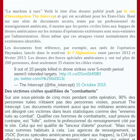
Afghanistan.
"La machine à tuer." Voilà le titre d'un dossier publié jeudi par
le site
d'investigation The Intercep
t
et qui est accablant pour les Etats-Unis. Basé
sur une série de documents secrets, remis par un professionnel du
renseignement américain, il montre que les pertes civiles liées aux frappes de
drones américaines sur les terrains d'opérations extérieures sont sous-estimées
par l'administration. Alors même que ces attaques visent normalement des
extrémistes identifiés.
Les documents font référence, par exemple, aux ratés de l'opération
Haymaker, lancée dans le nord-est
de l'Afghanistan
entre janvier 2012 et
février 2013. Les drones des forces spéciales américaines y ont tué plus de
200 personnes, dont seulement 35 étaient les cibles visées.
9 out of 10 people killed in drone strikes over 5-month period
weren't intended targets.
http://t.co/0Smi5hR9Bf
pic.twitter.com/HkZ66d3G3c
— The Intercept (@the_intercept)
15 Octobre 2015
Des victimes civiles qualifiées de "combattants"
Sur une sous-période de cinq mois pendant cette opération, 90% des
personnes tuées n'étaient pas des personnes visées, poursuit The
Intercept. Les documents montrent aussi que les militaires américains
ont désigné ces victimes dans leurs statistiques comme des "ennemis
tués au combat". Qualifier ces hommes de combattants, sauf preuve du
contraire, est "folle", estime le professionnel du renseignement cité par
le site. Celui qui est qualifié de "lanceur d'alerte" poursuit: "Mais nous
nous sommes habitués à cela. Les agences de renseignement, le
JSOC (forces spéciales américaines procédant aux frappes), la CIA (qui
effectue aussi des frappes de drones), et tous ceux qui aident et