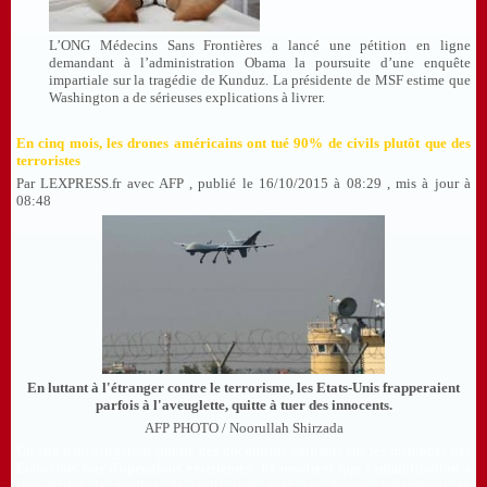
L’ONG Médecins Sans Frontières a lancé une pétition en ligne
demandant à l’administration Obama la poursuite d’une enquête
impartiale sur la tragédie de Kunduz. La présidente de MSF estime que
Washington a de sérieuses explications à livrer.
En cinq mois, les drones américains ont tué 90% de civils plutôt que des
terroristes
Par LEXPRESS.fr avec AFP , publié le 16/10/2015 à 08:29 , mis à jour à
08:48
En luttant à l'étranger contre le terrorisme, les Etats-Unis frapperaient
parfois à l'aveuglette, quitte à tuer des innocents.
AFP PHOTO / Noorullah Shirzada
Un site d'investigation publie des documents édifiants sur les méthodes des
Etats-Unis lors d'opérations extérieures. Ils montrent que l'administration a
sous-estimé le nombre de civils tués avec ses drones, notamment en