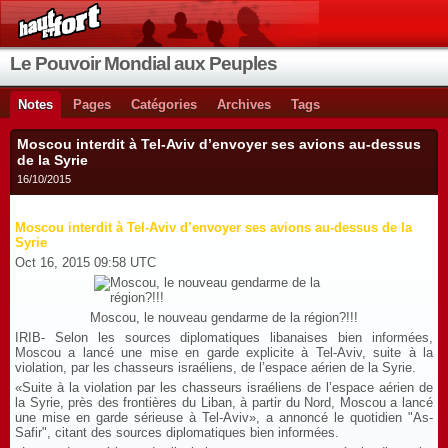
Le Pouvoir Mondial aux Peuples
Notes
Pages
Catégories
Archives
Tags
Moscou interdit à Tel-Aviv d’envoyer ses avions au-dessus
de la Syrie
16/10/2015
A bon entendeur, salut !
Moscou interdit à Tel-Aviv d’envoyer ses avions au-dessus de la
Syrie
Oct 16, 2015 09:58 UTC
Moscou, le nouveau gendarme de la région?!!!
IRIB- Selon les sources diplomatiques libanaises bien informées,
Moscou a lancé une mise en garde explicite à Tel-Aviv, suite à la
violation, par les chasseurs israéliens, de l’espace aérien de la Syrie.
«Suite à la violation par les chasseurs israéliens de l’espace aérien de
la Syrie, près des frontières du Liban, à partir du Nord, Moscou a lancé
une mise en garde sérieuse à Tel-Aviv», a annoncé le quotidien "As-
Safir", citant des sources diplomatiques bien informées.