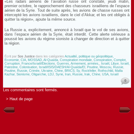
«Les radars aériens de l’aviation russe ont constaté, jeudi matin,
premier octobre, le rapprochement des chasseurs israéliens de l’espace
aérien de la Syrie. Tout de suite après, les avions de chasse russes ont
intercepté les avions israéliens, dans le ciel d’Akkar, et les ont obligés à
quitter la région», ajoute la même source.
La Russie a, explicitement, annoncé à Israël que le vol de ses avions,
dans l’espace aérien de la Syrie, était interdit. Cette alerte sérieuse a
poussé les avions du régime sioniste à changer de direction et à quitter
la région.
Écrit par
Sos Justice
dans les catégories
Actualité, politique ou géopolitique,
Economie
,
CIA, MOSSAD, Al-Quaïda
,
Conspiration mondiale
,
Conspiration, Complot,
Corruption
,
France/Israël/Elections
,
Guerres, Armement, armées,
,
Israël, Libye
,
Israël,
Palestine, Colonisation
,
Israël/ISIS/DAESH/Al-Quaïda/EI
,
Poutine, Moscou, Russie
,
Poutine, Russie, Crimée, Ukraine, Chine, BRICS; Sy
,
Rockfeller
,
Rothschild, Mafia
Kazhar
,
Sionisme, Oligarchie, LDJ
,
Syrie, Iran, Russie, Irak, Chine
,
USA, Israël
0
Les commentaires sont fermés.
> Haut de page