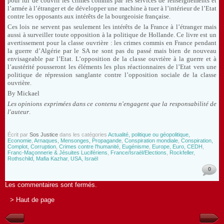
pour lui de couvrir les crimes commis par les services de renseignements et
l’armée à l’étranger et de développer une machine à tuer à l’intérieur de l’Etat
contre les opposants aux intérêts de la bourgeoisie française.
Ces lois ne servent pas seulement les intérêts de la France à l’étranger mais
aussi à surveiller toute opposition à la politique de Hollande. Ce livre est un
avertissement pour la classe ouvrière : les crimes commis en France pendant
la guerre d’Algérie par le SA ne sont pas du passé mais bien de nouveau
envisageable par l’Etat. L’opposition de la classe ouvrière à la guerre et à
l’austérité pousseront les éléments les plus réactionnaires de l’Etat vers une
politique de répression sanglante contre l’opposition sociale de la classe
ouvrière.
By Mickael
Les opinions exprimées dans ce contenu n'engagent que la responsabilité de
l'auteur
.
Écrit par
Sos Justice
dans les catégories
Actualité, politique ou géopolitique,
Economie
,
Arnaques, Mensonges, Propagande
,
Conspiration mondiale
,
Conspiration,
Complot, Corruption
,
Crimes contre l'humanité, Eugénisme
,
Europe, Euro, CEDH
,
Franc-Maçonnerie & Jésuites Lucifériens
,
France/Israël/Elections
,
Rockfeller
,
Rothschild, Mafia Kazhar
,
USA, Israël
0
Les commentaires sont fermés.
> Haut de page