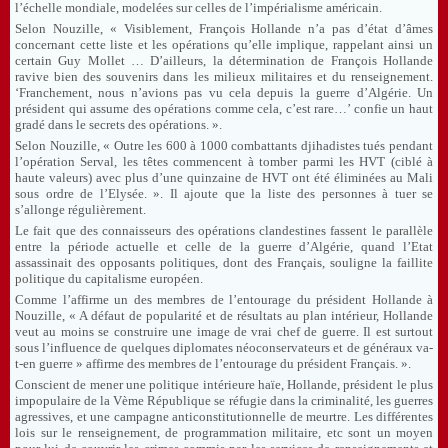
l’échelle mondiale, modelées sur celles de l’impérialisme américain.
Selon Nouzille, « Visiblement, François Hollande n’a pas d’état d’âmes
concernant cette liste et les opérations qu’elle implique, rappelant ainsi un
certain Guy Mollet … D’ailleurs, la détermination de François Hollande
ravive bien des souvenirs dans les milieux militaires et du renseignement.
‘Franchement, nous n’avions pas vu cela depuis la guerre d’Algérie. Un
président qui assume des opérations comme cela, c’est rare…’ confie un haut
gradé dans le secrets des opérations. ».
Selon Nouzille, « Outre les 600 à 1000 combattants djihadistes tués pendant
l’opération Serval, les têtes commencent à tomber parmi les HVT (ciblé à
haute valeurs) avec plus d’une quinzaine de HVT ont été éliminées au Mali
sous ordre de l’Elysée. ». Il ajoute que la liste des personnes à tuer se
s’allonge régulièrement.
Le fait que des connaisseurs des opérations clandestines fassent le parallèle
entre la période actuelle et celle de la guerre d’Algérie, quand l’Etat
assassinait des opposants politiques, dont des Français, souligne la faillite
politique du capitalisme européen.
Comme l’affirme un des membres de l’entourage du président Hollande à
Nouzille, « A défaut de popularité et de résultats au plan intérieur, Hollande
veut au moins se construire une image de vrai chef de guerre. Il est surtout
sous l’influence de quelques diplomates néoconservateurs et de généraux va-
t-en guerre » affirme des membres de l’entourage du président Français. ».
Conscient de mener une politique intérieure haïe, Hollande, président le plus
impopulaire de la Vème République se réfugie dans la criminalité, les guerres
agressives, et une campagne anticonstitutionnelle de meurtre. Les différentes
lois sur le renseignement, de programmation militaire, etc sont un moyen