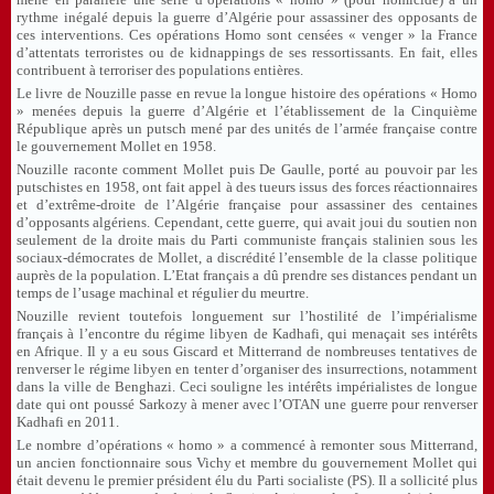
rythme inégalé depuis la guerre d’Algérie pour assassiner des opposants de
ces interventions. Ces opérations Homo sont censées « venger » la France
d’attentats terroristes ou de kidnappings de ses ressortissants. En fait, elles
contribuent à terroriser des populations entières.
Le livre de Nouzille passe en revue la longue histoire des opérations « Homo
» menées depuis la guerre d’Algérie et l’établissement de la Cinquième
République après un putsch mené par des unités de l’armée française contre
le gouvernement Mollet en 1958.
Nouzille raconte comment Mollet puis De Gaulle, porté au pouvoir par les
putschistes en 1958, ont fait appel à des tueurs issus des forces réactionnaires
et d’extrême-droite de l’Algérie française pour assassiner des centaines
d’opposants algériens. Cependant, cette guerre, qui avait joui du soutien non
seulement de la droite mais du Parti communiste français stalinien sous les
sociaux-démocrates de Mollet, a discrédité l’ensemble de la classe politique
auprès de la population. L’Etat français a dû prendre ses distances pendant un
temps de l’usage machinal et régulier du meurtre.
Nouzille revient toutefois longuement sur l’hostilité de l’impérialisme
français à l’encontre du régime libyen de Kadhafi, qui menaçait ses intérêts
en Afrique. Il y a eu sous Giscard et Mitterrand de nombreuses tentatives de
renverser le régime libyen en tenter d’organiser des insurrections, notamment
dans la ville de Benghazi. Ceci souligne les intérêts impérialistes de longue
date qui ont poussé Sarkozy à mener avec l’OTAN une guerre pour renverser
Kadhafi en 2011.
Le nombre d’opérations « homo » a commencé à remonter sous Mitterrand,
un ancien fonctionnaire sous Vichy et membre du gouvernement Mollet qui
était devenu le premier président élu du Parti socialiste (PS). Il a sollicité plus