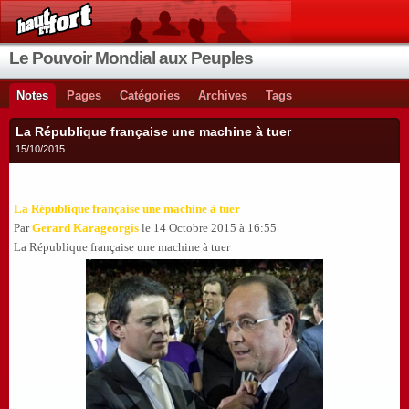
Le Pouvoir Mondial aux Peuples
Notes
Pages
Catégories
Archives
Tags
La République française une machine à tuer
15/10/2015
C'est ce qui s'appelle la patrie des droits de l'homme, le pays le plus
démocrate au monde !
La République française une machine à tuer
Par
Gerard Karageorgis
le
14 Octobre 2015 à 16:55
La République française une machine à tuer