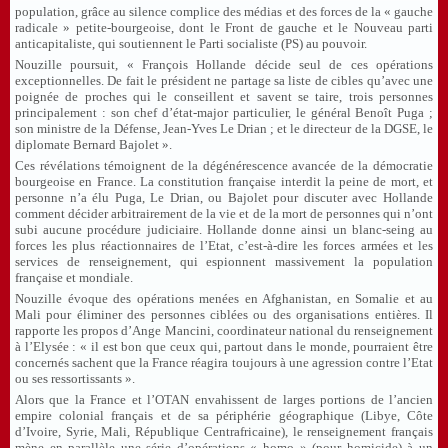
population, grâce au silence complice des médias et des forces de la « gauche
radicale » petite-bourgeoise, dont le Front de gauche et le Nouveau parti
anticapitaliste, qui soutiennent le Parti socialiste (PS) au pouvoir.
Nouzille poursuit, « François Hollande décide seul de ces opérations
exceptionnelles. De fait le président ne partage sa liste de cibles qu’avec une
poignée de proches qui le conseillent et savent se taire, trois personnes
principalement : son chef d’état-major particulier, le général Benoît Puga ;
son ministre de la Défense, Jean-Yves Le Drian ; et le directeur de la DGSE, le
diplomate Bernard Bajolet ».
Ces révélations témoignent de la dégénérescence avancée de la démocratie
bourgeoise en France. La constitution française interdit la peine de mort, et
personne n’a élu Puga, Le Drian, ou Bajolet pour discuter avec Hollande
comment décider arbitrairement de la vie et de la mort de personnes qui n’ont
subi aucune procédure judiciaire. Hollande donne ainsi un blanc-seing au
forces les plus réactionnaires de l’Etat, c’est-à-dire les forces armées et les
services de renseignement, qui espionnent massivement la population
française et mondiale.
Nouzille évoque des opérations menées en Afghanistan, en Somalie et au
Mali pour éliminer des personnes ciblées ou des organisations entières. Il
rapporte les propos d’Ange Mancini, coordinateur national du renseignement
à l’Elysée : « il est bon que ceux qui, partout dans le monde, pourraient être
concernés sachent que la France réagira toujours à une agression contre l’Etat
ou ses ressortissants ».
Alors que la France et l’OTAN envahissent de larges portions de l’ancien
empire colonial français et de sa périphérie géographique (Libye, Côte
d’Ivoire, Syrie, Mali, République Centrafricaine), le renseignement français
mène en parallèle une série d’opérations « homo » (pour homicide) à un