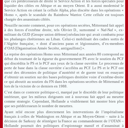
que ces prédécesseurs de droite le Service Action et les forces spéciales pour
liquider des cibles en Afrique et au moyen Orient. Il a aussi modernisé le
Service Action en créant la cellule Alpha, plus discrète dans les opérations «
Homo », après le scandale du Raimbow Warrior. Cette cellule est toujours
chargée des assassinats ciblés.
Nouzille raconte comment, pour ces opérations secrètes, Mitterrand fait appel
à des forces d’extrême droite, tels Olivier D., surnommé « Naf-Naf », ex-
militant du GUD (Groupe union défense) néofasciste qui avait combattu pour
les phalanges chrétiennes au Liban. Celui-ci mobilisait des cadres sortis de
l’Algérie française, « dont d’anciens paras et légionnaires, d’ex-membres
d’OAS [Organisation Armée Secrète, antigaulliste] ».
La reprise des opérations Homo sous Mitterrand aux années 80 correspond au
début du tournant de la rigueur du gouvernement PS avec le soutien du PCF
qui discrédita le PS et le PCF aux yeux de la classe ouvrière. Le processus de
perte de base dans la classe ouvrière s’accéléra au PCF. Le PS et le PCF ont
mené des décennies de politique d’austérité et de guerre tout en essayant
d’obtenir un soutien sur des bases politiques droitière voire d’extrême-droite
ce qui aboutit au soutien du FN dans les opérations secrètes de Mitterrand et
lors de la victoire de ce derniers en 1988.
C’est dans ce contexte politique-ci, marqué par le discrédit de leur politique
intérieure, que les milieux dirigeants ont à nouveau fait appel au meurtre
comme strategie. Cependant, Hollande a visiblement fait monter bien plus
que ses prédécesseurs le nombre de meurtres.
Ayant relié encore plus directement les interventions de l’impérialisme
français à celles de Washington en Afrique et au Moyen-Orient – suite à la
décision de Sarkozy de réintégrer la France au commandement de l’OTAN –
Hollande poursuit des politiques d’espionnage massif et d’assassinat à