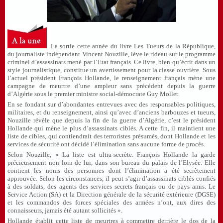
La sortie cette année du livre Les Tueurs de la République,
du journaliste indépendant Vincent Nouzille, lève le rideau sur le programme
criminel d’assassinats mené par l’Etat français. Ce livre, bien qu’écrit dans un
style journalistique, constitue un avertissement pour la classe ouvrière. Sous
l’actuel président François Hollande, le renseignement français mène une
campagne de meurtre d’une ampleur sans précédent depuis la guerre
d’Algérie sous le premier ministre social-démocrate Guy Mollet.
En se fondant sur d’abondantes entrevues avec des responsables politiques,
militaires, et du renseignement, ainsi qu’avec d’anciens barbouzes et tueurs,
Nouzille révèle que depuis la fin de la guerre d’Algérie, c’est le président
Hollande qui mène le plus d’assassinats ciblés. A cette fin, il maintient une
liste de cibles, qui contiendrait des terroristes présumés, dont Hollande et les
services de sécurité ont décidé l’élimination sans aucune forme de procès.
Selon Nouzille, « La liste est ultra-secrète. François Hollande la garde
précieusement non loin de lui, dans son bureau du palais de l’Elysée. Elle
contient les noms des personnes dont l’élimination a été secrètement
approuvée. Selon les circonstances, il peut s’agir d’assassinats ciblés confiés
à des soldats, des agents des services secrets français ou de pays amis. Le
Service Action (SA) et la Direction générale de la sécurité extérieure (DGSE)
et les commandos des forces spéciales des armées n’ont, aux dires des
connaisseurs, jamais été autant sollicités ».
Hollande établit cette liste de meurtres à commettre derrière le dos de la