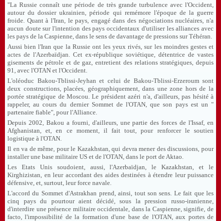
"La Russie connaît une période de très grande turbulence avec l'Occident,
autour du dossier ukrainien, période qui remémore l'époque de la guerre
froide. Quant à l'Iran, le pays, engagé dans des négociations nucléaires, n'a
aucun doute sur l'intention des pays occidentaux d'utiliser les alliances avec
les pays de la Caspienne, dans le sens de davantage de pressions sur Téhéran.
Aussi bien l'Iran que la Russie ont les yeux rivés, sur les moindres gestes et
actes de l'Azerbaïdjan. Cet ex-république soviétique, détentrice de vastes
gisements de pétrole et de gaz, entretient des relations stratégiques, depuis
91, avec l'OTAN et l'Occident.
L'oléoduc Bakou-Tblissi-Jeyhan et celui de Bakou-Tblissi-Erzeroum sont
deux constructions, placées, géographiquement, dans une zone hors de la
portée stratégique de Moscou. Le président azéri n'a, d'ailleurs, pas hésité à
rappeler, au cours du dernier Sommet de l'OTAN, que son pays est un "
partenaire fiable", pour l'Alliance.
Depuis 2002, Bakou a fourni, d'ailleurs, une partie des forces de l'Issaf, en
Afghanistan, et, en ce moment, il fait tout, pour renforcer le soutien
logistique à l'OTAN.
Il en va de même, pour le Kazakhstan, qui devra mener des discussions, pour
installer une base militaire US et de l'OTAN, dans le port de Aktao.
Les Etats Unis soudoient, aussi, l'Azerbaïdjan, le Kazakhstan, et le
Kirghizistan, en leur accordant des aides destinées à étendre leur puissance
défensive, et, surtout, leur force navale.
L'accord du Sommet d'Astrakhan prend, ainsi, tout son sens. Le fait que les
cinq pays du pourtour aient décidé, sous la pression russo-iranienne,
d'interdire une présence militaire occidentale, dans la Caspienne, signifie, de
facto, l'impossibilité de la formation d'une base de l'OTAN, aux portes de