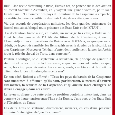
IRIB- Une revue électronique russe, Eurasia.net, se penche sur la déclaration
du récent Sommet d'Astrakhan, en y voyant une grande victoire, pour l'axe
Iran/Russie : "Le Sommet des pays du pourtour de la Caspienne a empêché,
en réalité, la présence militaire des Etats Unis, dans cette grande mer.
Via des accords de coopérations militaires, les deux grandes puissances du
littoral ont, ainsi, bloqué toute présence des Etats Unis et de l'OTAN" .
"La déclaration finale a été, en réalité, un message très clair, à l'adresse de
l'Etat le plus proche de l'OTAN du littoral de la Caspienne, à savoir,
l'Azerbaïdjan. Les coopérations de Bakou avec l'OTAN a, en quelque sorte,
réduit, de façon très sensible, les liens azéris avec le dossier de la sécurité, en
mer Caspienne. Moscou et Téhéran n'entendent, nullement, laisser les Azéris
jouer le rôle du cheval de Troie, dans cette mer".
Poutine a souligné, le 29 septembre, à Astrakhan, "le principe de garantir la
stabilité et la sécurité de la Caspienne, auquel ne peuvent participer que,
seuls, les cinq pays riverains. En ce sens, seuls, ces Etats ont le droit de
détenir des forces militaires, dans cette mer".
De son côté, Rohani a affirmé :
"Tous les pays du bassin de la Caspienne
sont unanimes à affirmer qu'ils sont, parfaitement, à mêmes d'assurer,
eux-mêmes, la sécurité de la Caspienne, et qu'aucune force étrangère ne
devra s'engager, dans ces eaux".
La revue souligne que cette prise de position conjointe intervient, dans un
contexte de haute tension entre l'Iran et la Russie, d'une part, et les Etats Unis
et l'Occident, de l'autre.
Les deux Etats se sentiront, directement, menacés, en cas d'une présence
militaire "extrarégionale", en Caspienne".