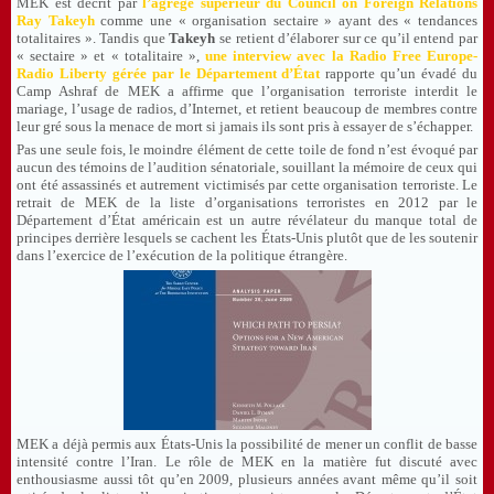
MEK est décrit par
l’agrégé supérieur du Council on Foreign Relations
Ray Takeyh
comme une « organisation sectaire » ayant des « tendances
totalitaires ». Tandis que
Takeyh
se retient d’élaborer sur ce qu’il entend par
« sectaire » et « totalitaire »,
une interview avec la Radio Free Europe-
Radio Liberty gérée par le Département d’État
rapporte qu’un évadé du
Camp Ashraf de MEK a affirme que l’organisation terroriste interdit le
mariage, l’usage de radios, d’Internet, et retient beaucoup de membres contre
leur gré sous la menace de mort si jamais ils sont pris à essayer de s’échapper.
Pas une seule fois, le moindre élément de cette toile de fond n’est évoqué par
aucun des témoins de l’audition sénatoriale, souillant la mémoire de ceux qui
ont été assassinés et autrement victimisés par cette organisation terroriste. Le
retrait de MEK de la liste d’organisations terroristes en 2012 par le
Département d’État américain est un autre révélateur du manque total de
principes derrière lesquels se cachent les États-Unis plutôt que de les soutenir
dans l’exercice de l’exécution de la politique étrangère.
MEK a déjà permis aux États-Unis la possibilité de mener un conflit de basse
intensité contre l’Iran. Le rôle de MEK en la matière fut discuté avec
enthousiasme aussi tôt qu’en 2009, plusieurs années avant même qu’il soit