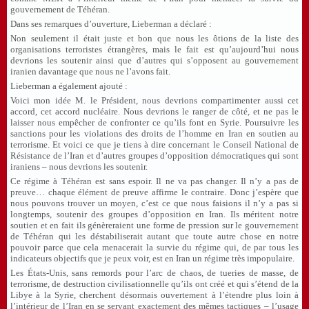
gouvernement de Téhéran.
Dans ses remarques d’ouverture, Lieberman a déclaré :
Non seulement il était juste et bon que nous les ôtions de la liste des
organisations terroristes étrangères, mais le fait est qu’aujourd’hui nous
devrions les soutenir ainsi que d’autres qui s’opposent au gouvernement
iranien davantage que nous ne l’avons fait.
Lieberman a également ajouté :
Voici mon idée M. le Président, nous devrions compartimenter aussi cet
accord, cet accord nucléaire. Nous devrions le ranger de côté, et ne pas le
laisser nous empêcher de confronter ce qu’ils font en Syrie. Poursuivre les
sanctions pour les violations des droits de l’homme en Iran en soutien au
terrorisme. Et voici ce que je tiens à dire concernant le Conseil National de
Résistance de l’Iran et d’autres groupes d’opposition démocratiques qui sont
iraniens – nous devrions les soutenir.
Ce régime à Téhéran est sans espoir. Il ne va pas changer. Il n’y a pas de
preuve… chaque élément de preuve affirme le contraire. Donc j’espère que
nous pouvons trouver un moyen, c’est ce que nous faisions il n’y a pas si
longtemps, soutenir des groupes d’opposition en Iran. Ils méritent notre
soutien et en fait ils génèreraient une forme de pression sur le gouvernement
de Téhéran qui les déstabiliserait autant que toute autre chose en notre
pouvoir parce que cela menacerait la survie du régime qui, de par tous les
indicateurs objectifs que je peux voir, est en Iran un régime très impopulaire.
Les États-Unis, sans remords pour l’arc de chaos, de tueries de masse, de
terrorisme, de destruction civilisationnelle qu’ils ont créé et qui s’étend de la
Libye à la Syrie, cherchent désormais ouvertement à l’étendre plus loin à
l’intérieur de l’Iran en se servant exactement des mêmes tactiques – l’usage