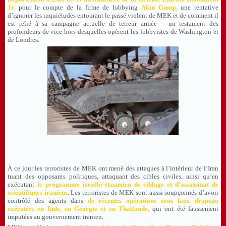
Jr.
pour le compte de la firme de lobbying
Akin Gump
,
une tentative
d’ignorer les inquiétudes entourant le passé violent de MEK et de comment il
est relié à sa campagne actuelle de terreur armée – un testament des
profondeurs de vice hors desquelles opèrent les lobbyistes de Washington et
de Londres.
Des terroristes du MEK, en 1997. Saddam Hussein s’est servi du MEK pour
mener une guerre par procuration contre l’Iran. Ironiquement, malgré avoir
accusé
À ce jour les terroristes de MEK ont mené des attaques à l’intérieur de l’Iran
tuant des opposants politiques, attaquant des cibles civiles, ainsi qu’en
exécutant
le programme israélo-étasunien de ciblage et d’assassinat de
scientifiques iraniens
. Les terroristes de MEK sont aussi soupçonnés d’avoir
contrôlé des agents dans
de récentes opérations sous faux drapeau
exécutées en Inde, en Géorgie et en Thaïlande
,
qui ont été faussement
imputées au gouvernement iranien.