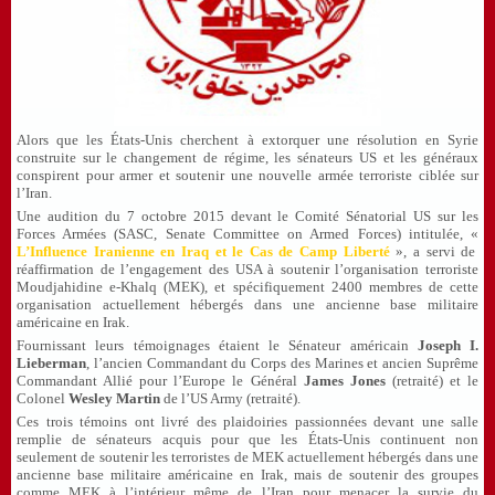
Alors que les États-Unis cherchent à extorquer une résolution en Syrie
construite sur le changement de régime, les sénateurs US et les généraux
conspirent pour armer et soutenir une nouvelle armée terroriste ciblée sur
l’Iran.
Une audition du 7 octobre 2015 devant le Comité Sénatorial US sur les
Forces Armées (SASC, Senate Committee on Armed Forces) intitulée, «
L’Influence Iranienne en Iraq et le Cas de Camp Liberté
», a servi de
réaffirmation de l’engagement des USA à soutenir l’organisation terroriste
Moudjahidine e-Khalq (MEK), et spécifiquement 2400 membres de cette
organisation actuellement hébergés dans une ancienne base militaire
américaine en Irak.
Fournissant leurs témoignages étaient le Sénateur américain
Joseph I.
Lieberman
, l’ancien Commandant du Corps des Marines et ancien Suprême
Commandant Allié pour l’Europe le Général
James Jones
(retraité) et le
Colonel
Wesley Martin
de l’US Army (retraité).
Ces trois témoins ont livré des plaidoiries passionnées devant une salle
remplie de sénateurs acquis pour que les États-Unis continuent non
seulement de soutenir les terroristes de MEK actuellement hébergés dans une
ancienne base militaire américaine en Irak, mais de soutenir des groupes
comme MEK à l’intérieur même de l’Iran pour menacer la survie du