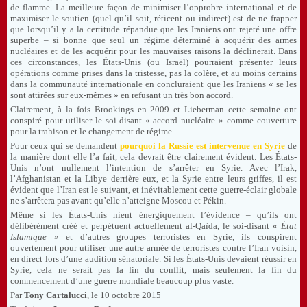
de flamme. La meilleure façon de minimiser l’opprobre international et de
maximiser le soutien (quel qu’il soit, réticent ou indirect) est de ne frapper
que lorsqu’il y a la certitude répandue que les Iraniens ont rejeté une offre
superbe – si bonne que seul un régime déterminé à acquérir des armes
nucléaires et de les acquérir pour les mauvaises raisons la déclinerait. Dans
ces circonstances, les États-Unis (ou Israël) pourraient présenter leurs
opérations comme prises dans la tristesse, pas la colère, et au moins certains
dans la communauté internationale en concluraient que les Iraniens « se les
sont attirées sur eux-mêmes » en refusant un très bon accord.
Clairement, à la fois Brookings en 2009 et Lieberman cette semaine ont
conspiré pour utiliser le soi-disant « accord nucléaire » comme couverture
pour la trahison et le changement de régime.
Pour ceux qui se demandent
pourquoi la Russie est intervenue en Syrie
de
la manière dont elle l’a fait, cela devrait être clairement évident. Les États-
Unis n’ont nullement l’intention de s’arrêter en Syrie. Avec l’Irak,
l’Afghanistan et la Libye derrière eux, et la Syrie entre leurs griffes, il est
évident que l’Iran est le suivant, et inévitablement cette guerre-éclair globale
ne s’arrêtera pas avant qu’elle n’atteigne Moscou et Pékin.
Même si les États-Unis nient énergiquement l’évidence – qu’ils ont
délibérément créé et perpétuent actuellement al-Qaïda, le soi-disant «
État
Islamique
» et d’autres groupes terroristes en Syrie, ils conspirent
ouvertement pour utiliser une autre armée de terroristes contre l’Iran voisin,
en direct lors d’une audition sénatoriale. Si les États-Unis devaient réussir en
Syrie, cela ne serait pas la fin du conflit, mais seulement la fin du
commencement d’une guerre mondiale beaucoup plus vaste.
Par
Tony Cartalucci
, le 10 octobre 2015