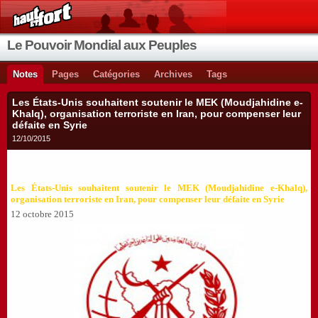
Le Pouvoir Mondial aux Peuples
Notes
Pages
Catégories
Archives
Tags
Les États-Unis souhaitent soutenir le MEK (Moudjahidine e-
Khalq), organisation terroriste en Iran, pour compenser leur
défaite en Syrie
12/10/2015
Faut bien qu'ils préparent leur Grand Israël en s'annexant l'Iran !
Les États-Unis souhaitent soutenir le MEK (Moudjahidine e-Khalq),
organisation terroriste en Iran, pour compenser leur défaite en Syrie
12 octobre 2015