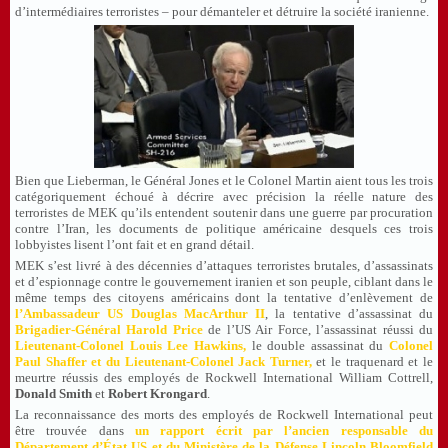
d’intermédiaires terroristes – pour démanteler et détruire la société iranienne.
Bien que Lieberman, le Général Jones et le Colonel Martin aient tous les trois
catégoriquement échoué à décrire avec précision la réelle nature des
terroristes de MEK qu’ils entendent soutenir dans une guerre par procuration
contre l’Iran, les documents de politique américaine desquels ces trois
lobbyistes lisent l’ont fait et en grand détail.
MEK s’est livré à des décennies d’attaques terroristes brutales, d’assassinats
et d’espionnage contre le gouvernement iranien et son peuple, ciblant dans le
même temps des citoyens américains dont la tentative d’enlèvement de
l’
Ambassadeur US Douglas MacArthur II
, la tentative d’assassinat du
Brigadier-Général Harold Price
de l’US Air Force, l’assassinat réussi du
Lieutenant-Colonel Louis Lee Hawkins
,
le double assassinat du
Colonel
Paul Shaffer et du Lieutenant-Colonel Jack Turner
,
et le traquenard et le
meurtre réussis des employés de Rockwell International William Cottrell,
Donald Smith
et
Robert Krongard
.
La reconnaissance des morts des employés de Rockwell International peut
être trouvée dans
un rapport écrit par l’ancien responsable du
Département d’État US et du Ministère de la Défense Lincoln Bloomfield