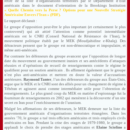
retiré de la liste d’organisations terroristes par le Département d’État
américain dans le document d’orientation de la Brookings Institution
« Quelle Chemin vers la Perse ? Options pour une Nouvelle Stratégie
Américaine Envers l’Iran » (PDF)
.
Le rapport déclarait :
Le groupe d’opposition peut-être le plus important (et certainement le plus
controversé) qui ait attiré l’attention comme potentiel intermédiaire
américain est le CNRI (Conseil National de Résistance de l’Iran), le
mouvement politique établi par le MEK (Moudjahidine e-Khalq). Des
détracteurs pensent que le groupe est non-démocratique et impopulaire, et
même anti-américain.
Par contraste les défenseurs du groupe avancent que l’opposition de longue
date du mouvement au gouvernement iranien et ses antécédents d’attaques
réussies et d’opérations de recueil de renseignements contre le régime le
qualifient pour un soutien américain . Ils affirment également que le groupe
n’est plus anti-américains et mettent en doute la valeur d’accusations
antérieures.
Raymond Tanter
, l’un des défenseurs du groupe aux États-Unis,
argue que le MEK et le CNRI sont des alliés pour un changement de régime à
Téhéran et agissent aussi comme intermédiaire utile pour l’obtention de
renseignements. Le plus grand coup du MEK en matière d’espionnage fut la
fourniture de renseignements en 2002 qui menèrent à la découverte d’un site
secret en Iran pour l’enrichissement de l’uranium.
Malgré les affirmations de ses défenseurs, le MEK demeure sur la liste du
gouvernement américain d’organisations terroristes étrangères. Dans les
années ’70, le groupe a tué trois officiers américains et trois employés civils
américains en Iran. Pendant la crise des otages de 1979-1980, le groupe a
applaudi le choix de prendre des otages américains et
Elaine Sciolino
a