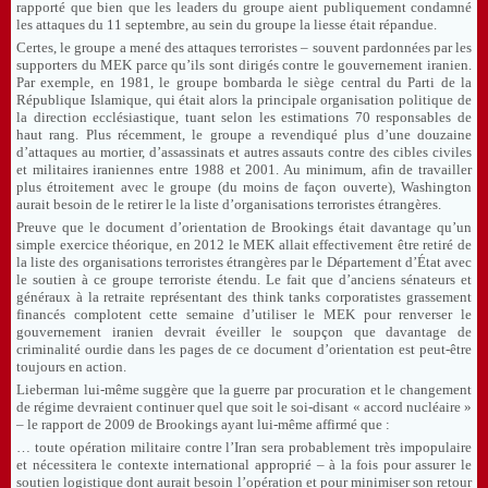
rapporté que bien que les leaders du groupe aient publiquement condamné
les attaques du 11 septembre, au sein du groupe la liesse était répandue.
Certes, le groupe a mené des attaques terroristes – souvent pardonnées par les
supporters du MEK parce qu’ils sont dirigés contre le gouvernement iranien.
Par exemple, en 1981, le groupe bombarda le siège central du Parti de la
République Islamique, qui était alors la principale organisation politique de
la direction ecclésiastique, tuant selon les estimations 70 responsables de
haut rang. Plus récemment, le groupe a revendiqué plus d’une douzaine
d’attaques au mortier, d’assassinats et autres assauts contre des cibles civiles
et militaires iraniennes entre 1988 et 2001. Au minimum, afin de travailler
plus étroitement avec le groupe (du moins de façon ouverte), Washington
aurait besoin de le retirer le la liste d’organisations terroristes étrangères.
Preuve que le document d’orientation de Brookings était davantage qu’un
simple exercice théorique, en 2012 le MEK allait effectivement être retiré de
la liste des organisations terroristes étrangères par le Département d’État avec
le soutien à ce groupe terroriste étendu. Le fait que d’anciens sénateurs et
généraux à la retraite représentant des think tanks corporatistes grassement
financés complotent cette semaine d’utiliser le MEK pour renverser le
gouvernement iranien devrait éveiller le soupçon que davantage de
criminalité ourdie dans les pages de ce document d’orientation est peut-être
toujours en action.
Lieberman lui-même suggère que la guerre par procuration et le changement
de régime devraient continuer quel que soit le soi-disant « accord nucléaire »
– le rapport de 2009 de Brookings ayant lui-même affirmé que :
… toute opération militaire contre l’Iran sera probablement très impopulaire
et nécessitera le contexte international approprié – à la fois pour assurer le
soutien logistique dont aurait besoin l’opération et pour minimiser son retour