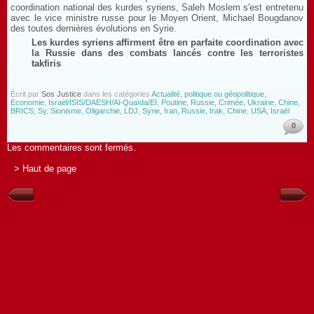
coordination national des kurdes syriens, Saleh Moslem s'est entretenu
avec le vice ministre russe pour le Moyen Orient, Michael Bougdanov
des toutes dernières évolutions en Syrie.
Les kurdes syriens affirment être en parfaite coordination avec
la Russie dans des combats lancés contre les terroristes
takfiris
Écrit par
Sos Justice
dans les catégories
Actualité, politique ou géopolitique,
Economie
,
Israël/ISIS/DAESH/Al-Quaïda/EI
,
Poutine, Russie, Crimée, Ukraine, Chine,
BRICS; Sy
,
Sionisme, Oligarchie, LDJ
,
Syrie, Iran, Russie, Irak, Chine
,
USA, Israël
0
Les commentaires sont fermés.
> Haut de page