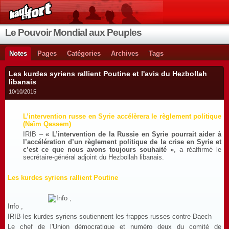
Le Pouvoir Mondial aux Peuples
Notes
Pages
Catégories
Archives
Tags
Les kurdes syriens rallient Poutine et l'avis du Hezbollah
libanais
10/10/2015
L’intervention russe en Syrie accélèrera le règlement politique
(Naïm Qassem)
IRIB –
« L’intervention de la Russie en Syrie pourrait aider à
l’accélération d’un règlement politique de la crise en Syrie et
c’est ce que nous avons toujours souhaité »
, a réaffirmé le
secrétaire-général adjoint du Hezbollah libanais.
Les kurdes syriens rallient Poutine
Info ,
IRIB-les kurdes syriens soutiennent les frappes russes contre Daech
Le chef de l'Union démocratique et numéro deux du comité de