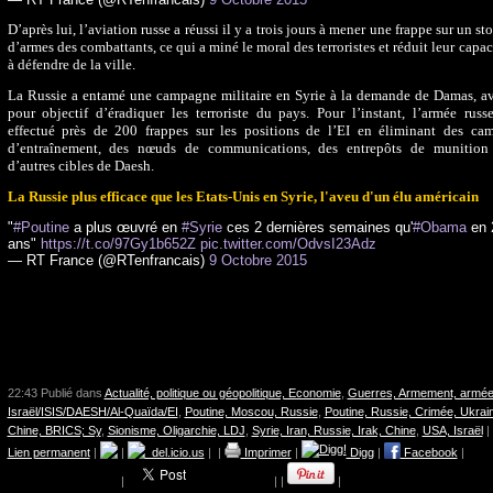
D’après lui, l’aviation russe a réussi il y a trois jours à mener une frappe sur un st
d’armes des combattants, ce qui a miné le moral des terroristes et réduit leur capac
à défendre de la ville.
La Russie a entamé une campagne militaire en Syrie à la demande de Damas, a
pour objectif d’éradiquer les terroriste du pays. Pour l’instant, l’armée russ
effectué près de 200 frappes sur les positions de l’EI en éliminant des ca
d’entraînement, des nœuds de communications, des entrepôts de munition
d’autres cibles de Daesh.
La Russie plus efficace que les Etats-Unis en Syrie, l'aveu d'un élu américain
"
#Poutine
a plus œuvré en
#Syrie
ces 2 dernières semaines qu'
#Obama
en 
ans"
https://t.co/97Gy1b652Z
pic.twitter.com/OdvsI23Adz
— RT France (@RTenfrancais)
9 Octobre 2015
22:43 Publié dans
Actualité, politique ou géopolitique, Economie
,
Guerres, Armement, armée
Israël/ISIS/DAESH/Al-Quaïda/EI
,
Poutine, Moscou, Russie
,
Poutine, Russie, Crimée, Ukrai
Chine, BRICS; Sy
,
Sionisme, Oligarchie, LDJ
,
Syrie, Iran, Russie, Irak, Chine
,
USA, Israël
|
Lien permanent
|
|
del.icio.us
|
|
Imprimer
|
Digg
|
Facebook
|
|
|
|
|