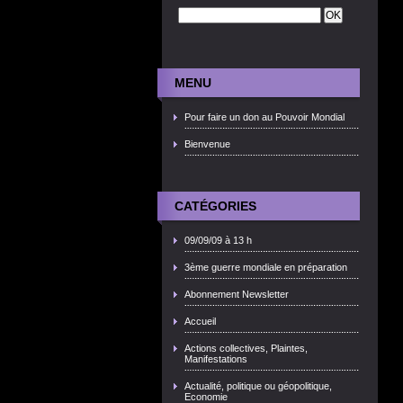
MENU
Pour faire un don au Pouvoir Mondial
Bienvenue
CATÉGORIES
09/09/09 à 13 h
3ème guerre mondiale en préparation
Abonnement Newsletter
Accueil
Actions collectives, Plaintes,
Manifestations
Actualité, politique ou géopolitique,
Economie