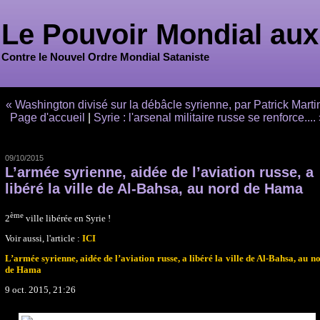
Le Pouvoir Mondial aux
Contre le Nouvel Ordre Mondial Sataniste
« Washington divisé sur la débâcle syrienne, par Patrick Marti
Page d'accueil
|
Syrie : l'arsenal militaire russe se renforce....
09/10/2015
L’armée syrienne, aidée de l’aviation russe, a
libéré la ville de Al-Bahsa, au nord de Hama
ème
2
ville libérée en Syrie !
Voir aussi, l
'article :
ICI
L’armée syrienne, aidée de l’aviation russe, a libéré la ville de Al-Bahsa, au n
de Hama
9 oct. 2015, 21:26