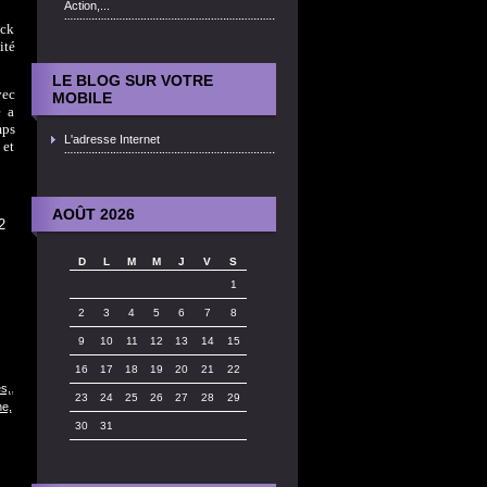
Action,...
ock
ité
LE BLOG SUR VOTRE
vec
MOBILE
e a
mps
L'adresse Internet
 et
AOÛT 2026
2
D
L
M
M
J
V
S
1
2
3
4
5
6
7
8
9
10
11
12
13
14
15
16
17
18
19
20
21
22
s,
,
23
24
25
26
27
28
29
ne,
30
31