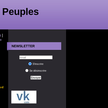
 Peuples
n
|
 »
NEWSLETTER
S'inscrire
Se désinscrire
ord