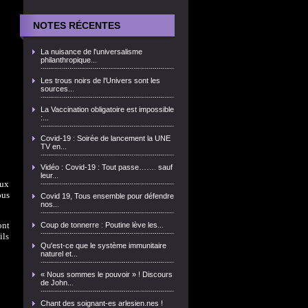
NOTES RÉCENTES
La nuisance de l'universalisme
philanthropique...
Les trous noirs de l'Univers sont les
sources...
La Vaccination obligatoire est impossible
:...
Covid-19 : Soirée de lancement la UNE
TV en...
Vidéo : Covid-19 : Tout passe……. sauf
leur...
aux
ous
Covid 19, Tous ensemble pour défendre
nos...
ont
Coup de tonnerre : Poutine lève les...
ils
Qu'est-ce que le système immunitaire
naturel et...
« Nous sommes le pouvoir » ! Discours
de John...
Chant des soignant-es arlesien.nes !