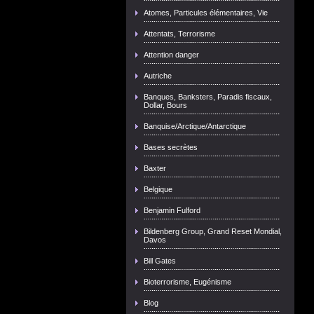
Atomes, Particules élémentaires, Vie
Attentats, Terrorisme
Attention danger
Autriche
Banques, Banksters, Paradis fiscaux,
Dollar, Bours
Banquise/Arctique/Antarctique
Bases secrètes
Baxter
Belgique
Benjamin Fulford
Bildenberg Group, Grand Reset Mondial,
Davos
Bill Gates
Bioterrorisme, Eugénisme
Blog