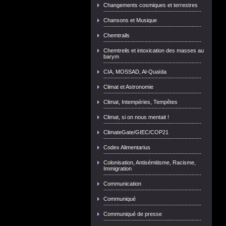
Changements cosmiques et terrestres
Chansons et Musique
Chemtrails
Chemtreils et intoxication des masses au
barym
CIA, MOSSAD, Al-Quaïda
Climat et Astronomie
Climat, Intempéries, Tempêtes
Climat, si on nous mentait !
ClimateGate/GIEC/COP21
Codex Alimentarius
Colonisation, Antisémitisme, Racisme,
Immigration
Communication
Communiqué
Communiqué de presse