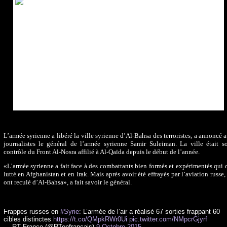
L’armée syrienne a libéré la ville syrienne d’Al-Bahsa des terroristes, a annoncé 
journalistes le général de l’armée syrienne Samir Suleiman. La ville était s
contrôle du Front Al-Nosra affilié à Al-Qaïda depuis le début de l’année.
«L’armée syrienne a fait face à des combattants bien formés et expérimentés qui 
lutté en Afghanistan et en Irak. Mais après avoir été effrayés par l’aviation russe, 
ont reculé d’Al-Bahsa», a fait savoir le général.
Frappes russes en
#Syrie
: L’armée de l’air a réalisé 67 sorties frappant 60
cibles distinctes
https://t.co/QMpkRWr0Ui
pic.twitter.com/NMpcrGjyrf
— RT France (@RTenfrancais)
9 Octobre 2015