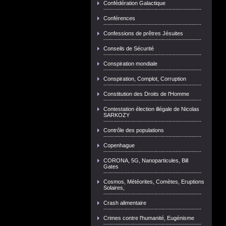
Confédération Galactique
Conférences
Confessions de prêtres Jésuites
Conseils de Sécurité
Conspiration mondiale
Conspiration, Complot, Corruption
Constitution des Droits de l'Homme
Contestation élection illégale de Nicolas
SARKOZY
Contrôle des populations
Copenhague
CORONA, 5G, Nanoparticules, Bill
Gates
Cosmos, Météorites, Comètes, Eruptions
Solaires,
Crash alimentaire
Crimes contre l'humanité, Eugénisme