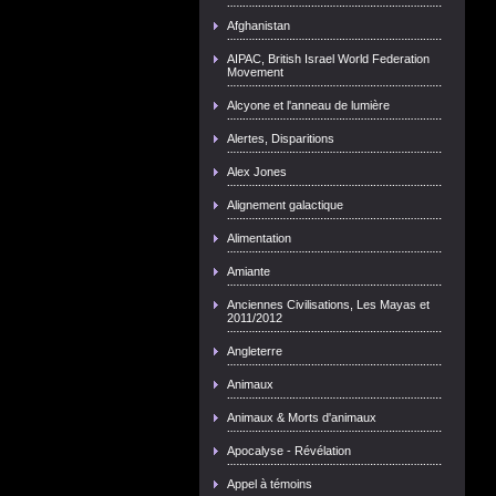
Afghanistan
AIPAC, British Israel World Federation
Movement
Alcyone et l'anneau de lumière
Alertes, Disparitions
Alex Jones
Alignement galactique
Alimentation
Amiante
Anciennes Civilisations, Les Mayas et
2011/2012
Angleterre
Animaux
Animaux & Morts d'animaux
Apocalyse - Révélation
Appel à témoins