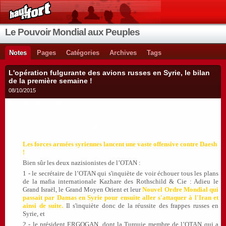
Le Pouvoir Mondial aux Peuples
Notes
Pages
Catégories
Archives
Tags
L'opération fulgurante des avions russes en Syrie, le bilan
de la première semaine !
08/10/2015
HOURRA POUTINE !
Les opérations militaires russes qui permettent aujourd’hui à l’armée
Syrienne de lancer
une vaste offensive contre Daesh !
Les forces armées syriennes lancent une vaste offensive contre Daesh
!
Bien sûr les deux nazisionistes de l’OTAN :
1 - le secrétaire de l’OTAN
qui s'inquiète de voir échouer tous les plans
de la mafia internationale Kazhare des Rothschild & Cie : Adieu le
Grand Israël, le Grand Moyen Orient et leur
Nouvel Ordre Mondial qui
passait par Damas en Syrie pour ensuite aller s'attaquer à l'Iran et
ainsi de suite.
Il s'inquiète donc de la réussite des frappes russes en
Syrie, et
2 - le président ERGOGAN, dont la Turquie membre de l’OTAN qui a