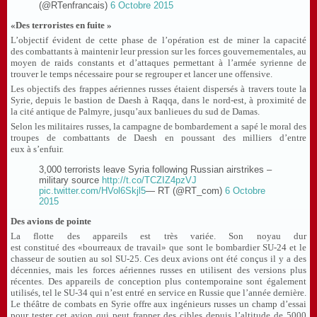
(@RTenfrancais)
6 Octobre 2015
«Des terroristes en fuite »
L’objectif évident de cette phase de l’opération est de miner la capacité
des combattants à maintenir leur pression sur les forces gouvernementales, au
moyen de raids constants et d’attaques permettant à l’armée syrienne de
trouver le temps nécessaire pour se regrouper et lancer une offensive.
Les objectifs des frappes aériennes russes étaient dispersés à travers toute la
Syrie, depuis le bastion de Daesh à Raqqa, dans le nord-est, à proximité de
la cité antique de Palmyre, jusqu’aux banlieues du sud de Damas.
Selon les militaires russes, la campagne de bombardement a sapé le moral des
troupes de combattants de Daesh en poussant des milliers d’entre
eux à s’enfuir.
3,000 terrorists leave Syria following Russian airstrikes –
military source
http://t.co/TCZIZ4pzVJ
pic.twitter.com/HVol6Skjl5
— RT (@RT_com)
6 Octobre
2015
Des avions de pointe
La flotte des appareils est très variée. Son noyau dur
est constitué des «bourreaux de travail» que sont le bombardier SU-24 et le
chasseur de soutien au sol SU-25. Ces deux avions ont été conçus il y a des
décennies, mais les forces aériennes russes en utilisent des versions plus
récentes. Des appareils de conception plus contemporaine sont également
utilisés, tel le SU-34 qui n’est entré en service en Russie que l’année dernière.
Le théâtre de combats en Syrie offre aux ingénieurs russes un champ d’essai
pour tester cet avion qui peut frapper des cibles depuis l’altitude de 5000