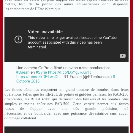
mètres, loin de la portée des armes anti-aériennes dont disposent
les combattants de l’Etat islamique.
Une caméra GoPro a filmé un avion russe bombardant
#Daesh
en
#Syrie
https://t.co/DbYgJRXoYt
https://t.co/ezkDELwaDf
— RT France (@RTenfrancais)
6
Octobre 2015
Les forces aériennes emportent un grand nombre de bombes dans leurs
opérations, telles que les Kh-25L de pointe et guidées par laser, les KAB-250
orientables, les BETAB-500 qui détruisent des bunkers et les bombes plus
simples et moins coûteuses FAB-500. Cette variété permet aux forces
russes de frapper avec une très grande précision, où
nécessaire, et de bombarder avec une puissance dévastatrice sans aucun
dommage collatéral.