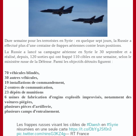
Dure semaine pour les terroristes en Syrie : en quelque sept jours, la Russie a
effectué plus d’une centaine de frappes aériennes contre leurs positions.
La Russie a lancé sa campagne aérienne en Syrie le 30 septembre et a
réalisé, depuis, 120 sorties qui ont frappé 110 cibles en une semaine, selon le
ministère russe de la Défense. Parmi les objectifs détruits figurent :
70 véhicules blindés,
30 autres véhicules,
19 installations de commandement,
2 centres de communication,
23 dépôts de munitions
6 usines de fabrication d’engins explosifs improvisés, notamment des
voitures piégées,
plusieurs pièces d’artillerie,
plusieurs camps d’entraînement.
Les frappes russes visant les cibles de
#Daesh
en
#Syrie
résumées en une seule carte
https://t.co/DbYgJSf0n3
pic.twitter.com/ninsG3KZ4g
— RT France