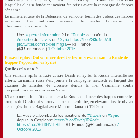
lesquelles elles se fondaient avaient été prises avant la campagne de frappes
aériennes.
Le ministère russe de la Défense a, de son côté, fourni des vidéos des frappes
aériennes. Les militaires essaient de rendre l’opération la
plus transparente possible.
Une
#guerredinformation
? La
#Russie
accusée du
#meurtre
de
#civils
en
#Syrie
https://t.co/G3c4sIJAIh
pic.twitter.com/RNpeFmfgIa
— RT France
(@RTenfrancais)
1 Octobre 2015
En savoir plus : Qui se trouve derrière les sources accusant la Russie de
frapper l'opposition en Syrie?
Quelle est la suite ?
Une semaine après la lutte contre Daesh en Syrie, la Russie intensifie ses
efforts. La marine russe s’est jointe à la campagne, mercredi en lançant des
dizaines de missiles de croisière depuis la mer Caspienne contre
des positions des terroristes en Syrie.
L’Irak pourrait bientôt demander à la Russie de lancer des frappes contre les
troupes de Daesh qui se trouvent sur son territoire, en élevant ainsi le niveau
de coopération de Bagdad avec Moscou, Damas et Téhéran.
La Russie a bombardé les positions de
#Daesh
en
#Syrie
depuis la Caspienne
https://t.co/DbYgJRXoYt
https://t.co/R6864VjER8
— RT France (@RTenfrancais)
7
Octobre 2015