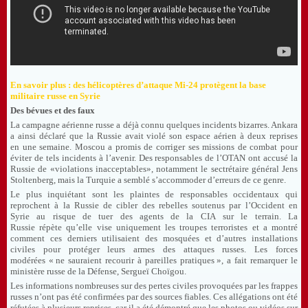
En savoir plus : des hélicoptères d’attaque Mi-24 protègent la base
militaire russe en Syrie
Des bévues et des faux
La campagne aérienne russe a déjà connu quelques incidents bizarres. Ankara
a ainsi déclaré que la Russie avait violé son espace aérien à deux reprises
en une semaine. Moscou a promis de corriger ses missions de combat pour
éviter de tels incidents à l’avenir. Des responsables de l’OTAN ont accusé la
Russie de «violations inacceptables», notamment le sectrétaire général Jens
Stoltenberg, mais la Turquie a semblé s’accommoder d’erreurs de ce genre.
Le plus inquiétant sont les plaintes de responsables occidentaux qui
reprochent à la Russie de cibler des rebelles soutenus par l’Occident en
Syrie au risque de tuer des agents de la CIA sur le terrain. La
Russie répète qu’elle vise uniquement les troupes terroristes et a montré
comment ces derniers utilisaient des mosquées et d’autres installations
civiles pour protéger leurs armes des attaques russes. Les forces
modérées « ne sauraient recourir à pareilles pratiques », a fait remarquer le
ministère russe de la Défense, Sergueï Choïgou.
Les informations nombreuses sur des pertes civiles provoquées par les frappes
russes n’ont pas été confirmées par des sources fiables. Ces allégations ont été
réfutées à plusieurs reprises, car il a été démontré que les photos ou vidéos sur