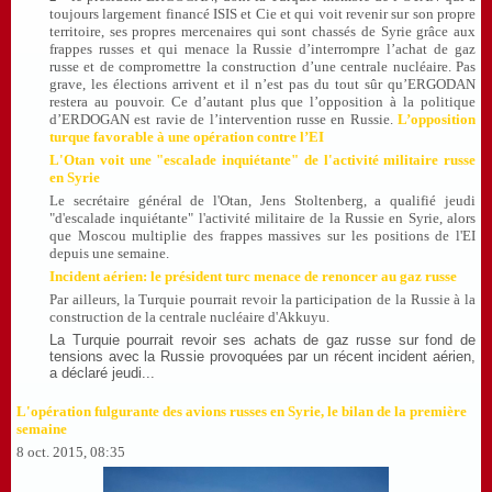
toujours largement financé ISIS et Cie et qui voit revenir sur son propre
territoire, ses propres mercenaires qui sont chassés de Syrie grâce aux
frappes russes et qui menace la Russie d’interrompre l’achat de gaz
russe et de compromettre la construction d’une centrale nucléaire. Pas
grave, les élections arrivent et il n’est pas du tout sûr qu’ERGODAN
restera au pouvoir. Ce d’autant plus que l’opposition à la politique
d’ERDOGAN est ravie de l’intervention russe en Russie.
L’opposition
turque favorable à une opération contre l’EI
L'Otan voit une "escalade inquiétante" de l'activité militaire russe
en Syrie
Le secrétaire général de l'Otan, Jens Stoltenberg, a qualifié jeudi
"d'escalade inquiétante" l'activité militaire de la Russie en Syrie, alors
que Moscou multiplie des frappes massives sur les positions de l'EI
depuis une semaine.
Incident aérien: le président turc menace de renoncer au gaz russe
Par ailleurs, la Turquie pourrait revoir la participation de la Russie à la
construction de la centrale nucléaire d'Akkuyu.
La Turquie pourrait revoir ses achats de gaz russe sur fond de
tensions avec la Russie provoquées par un récent incident aérien,
a déclaré jeudi...
L'opération fulgurante des avions russes en Syrie, le bilan de la
première
semaine
8 oct. 2015, 08:35