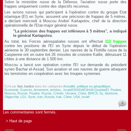
Selon le ministère russe de la Défense, l'aviation russe porte des
frappes uniquement contre des objectifs reconnus.
Les avions russes qui participent à l'opération contre du groupe Etat
islamique (EI) en Syrie, assurent une précision de frappes de 5 mètres,
a déclaré mercredi à Moscou Andreï Kartapolov, chef de la direction
opérationnelle de l'Etat-major général russe.
"La précision des frappes est inférieure à 5 mètres", a indiqué
le général Kartapolov.
Au total, les Forces aérospatiales russes ont effectué
112 frappes
contre les positions de l'EI en Syrie depuis le début de l'opération
aérienne le 30 septembre dernier. Les navires de la Flottille russe de la
Caspienne ont en outre tiré 26 missiles de croisière Kalibr, détruisant 11
cibles à une distance de 1.500 km.
Moscou a lancé son opération contre l'EI sur demande du président
syrien Bachar el-Assad. Son aviation et ses navires de guerre attaquent
les terroristes en coopération avec les troupes syriennes.
Écrit par
Sos Justice
dans les catégories
Actualité, politique ou géopolitique,
Economie
,
Guerres, Armement, armées,
,
Israël/ISIS/DAESH/Al-Quaïda/EI
,
Poutine,
Moscou, Russie
,
Poutine, Russie, Crimée, Ukraine, Chine, BRICS; Sy
,
Sionisme,
Oligarchie, LDJ
,
Syrie, Iran, Russie, Irak, Chine
,
USA, Israël
0
Les commentaires sont fermés.
> Haut de page