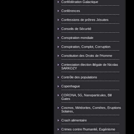
Confédération Galactique
Conférences
Confessions de prêtres Jésuites
Conseils de Sécurité
Conspiration mondiale
Conspiration, Complot, Corruption
Constitution des Droits de l'Homme
Contestation élection illégale de Nicolas
SARKOZY
Contrôle des populations
Copenhague
CORONA, 5G, Nanoparticules, Bill
Gates
Cosmos, Météorites, Comètes, Eruptions
Solaires,
Crash alimentaire
Crimes contre l'humanité, Eugénisme