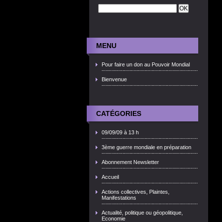
MENU
Pour faire un don au Pouvoir Mondial
Bienvenue
CATÉGORIES
09/09/09 à 13 h
3ème guerre mondiale en préparation
Abonnement Newsletter
Accueil
Actions collectives, Plaintes,
Manifestations
Actualité, politique ou géopolitique,
Economie