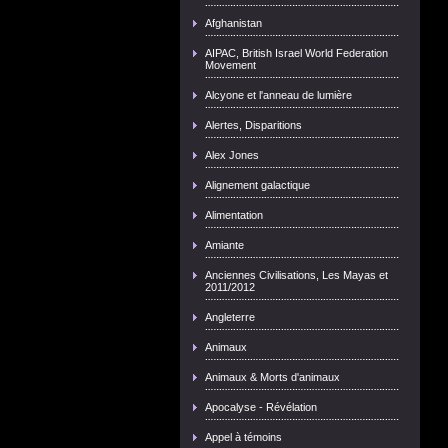
Afghanistan
AIPAC, British Israel World Federation
Movement
Alcyone et l'anneau de lumière
Alertes, Disparitions
Alex Jones
Alignement galactique
Alimentation
Amiante
Anciennes Civilisations, Les Mayas et
2011/2012
Angleterre
Animaux
Animaux & Morts d'animaux
Apocalyse - Révélation
Appel à témoins