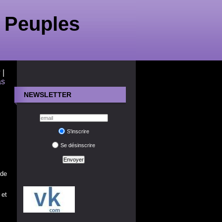
 Peuples
?
|
as
NEWSLETTER
S'inscrire
Se désinscrire
 de
et