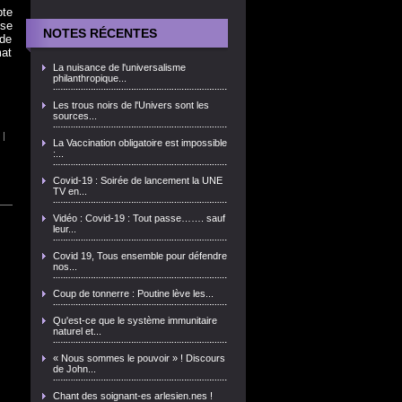
pte
 se
NOTES RÉCENTES
 de
mat
La nuisance de l'universalisme
philanthropique...
Les trous noirs de l'Univers sont les
sources...
|
La Vaccination obligatoire est impossible
:...
Covid-19 : Soirée de lancement la UNE
TV en...
Vidéo : Covid-19 : Tout passe……. sauf
leur...
Covid 19, Tous ensemble pour défendre
nos...
Coup de tonnerre : Poutine lève les...
Qu'est-ce que le système immunitaire
naturel et...
« Nous sommes le pouvoir » ! Discours
de John...
Chant des soignant-es arlesien.nes !