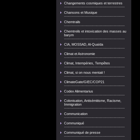
Changements cosmiques et terrestres
Chansons et Musique
Chemtrails
Chemtreils et intoxication des masses au
barym
CIA, MOSSAD, Al-Quaïda
Climat et Astronomie
Climat, Intempéries, Tempêtes
Climat, si on nous mentait !
ClimateGate/GIEC/COP21
Codex Alimentarius
Colonisation, Antisémitisme, Racisme,
Immigration
Communication
Communiqué
Communiqué de presse