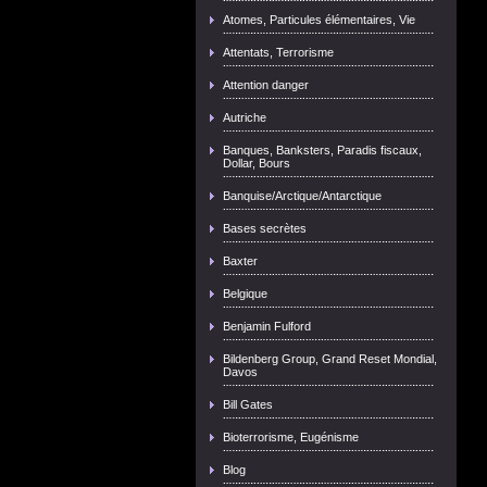
Atomes, Particules élémentaires, Vie
Attentats, Terrorisme
Attention danger
Autriche
Banques, Banksters, Paradis fiscaux,
Dollar, Bours
Banquise/Arctique/Antarctique
Bases secrètes
Baxter
Belgique
Benjamin Fulford
Bildenberg Group, Grand Reset Mondial,
Davos
Bill Gates
Bioterrorisme, Eugénisme
Blog