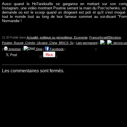
Aussi quand le Ho'l'andouille se gargarise en mettant sur son com
Instagram, une vidéo montrant Poutine serrant la main du Porc'ochenko, on
demande où est le scoop quand un dirigeant est poli et qu'il s'est moqué
tout le monde tout au long de leur fameux sommet au soi-disant "For
Normandie !
11:30 Publié dans
Actualité, politique ou géopolitique, Economie
,
France/Israël/Elections
,
Poutine, Russie, Crimée, Ukraine, Chine, BRICS; Sy
|
Lien permanent
|
|
del.icio.us
|
Imprimer
|
Digg
|
Facebook
|
|
|
|
|
Les commentaires sont fermés.