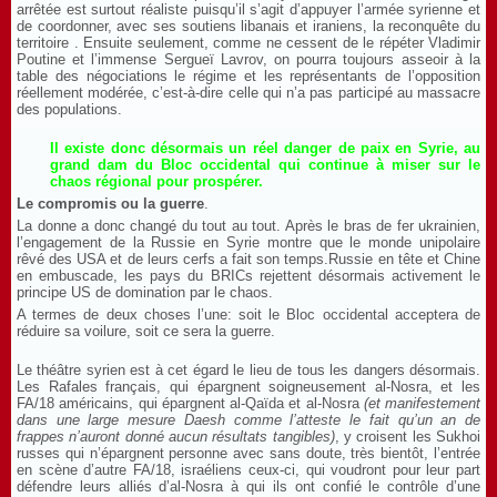
arrêtée est surtout réaliste puisqu’il s’agit d’appuyer l’armée syrienne et
de coordonner, avec ses soutiens libanais et iraniens, la reconquête du
territoire . Ensuite seulement, comme ne cessent de le répéter Vladimir
Poutine et l’immense Sergueï Lavrov, on pourra toujours asseoir à la
table des négociations le régime et les représentants de l’opposition
réellement modérée, c’est-à-dire celle qui n’a pas participé au massacre
des populations.
Il existe donc désormais un réel danger de paix en Syrie, au
grand dam du Bloc occidental qui continue à miser sur le
chaos régional pour prospérer.
Le compromis ou la guerre
.
La donne a donc changé du tout au tout. Après le bras de fer ukrainien,
l’engagement de la Russie en Syrie montre que le monde unipolaire
rêvé des USA et de leurs cerfs a fait son temps.Russie en tête et Chine
en embuscade, les pays du BRICs rejettent désormais activement le
principe US de domination par le chaos.
A termes de deux choses l’une: soit le Bloc occidental acceptera de
réduire sa voilure, soit ce sera la guerre.
Le théâtre syrien est à cet égard le lieu de tous les dangers désormais.
Les Rafales français, qui épargnent soigneusement al-Nosra, et les
FA/18 américains, qui épargnent al-Qaïda et al-Nosra
(et manifestement
dans une large mesure Daesh comme l’atteste le fait qu’un an de
frappes n’auront donné aucun résultats tangibles)
, y croisent les Sukhoi
russes qui n’épargnent personne avec sans doute, très bientôt, l’entrée
en scène d’autre FA/18, israéliens ceux-ci, qui voudront pour leur part
défendre leurs alliés d’al-Nosra à qui ils ont confié le contrôle d’une