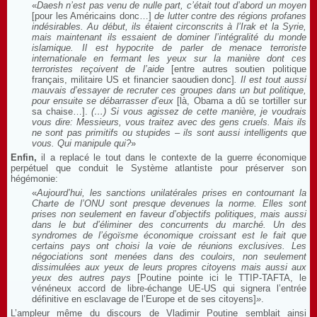
«
Daesh n’est pas venu de nulle part, c’était tout d’abord un moyen
[pour les Américains donc…]
de lutter contre des régions profanes
indésirables. Au début, ils étaient circonscrits à l’Irak et la Syrie,
mais maintenant ils essaient de dominer l’intégralité du monde
islamique. Il est hypocrite de parler de menace terroriste
internationale en fermant les yeux sur la manière dont ces
terroristes reçoivent de l’aide
[entre autres soutien politique
français, militaire US et financier saoudien donc]
. Il est tout aussi
mauvais d’essayer de recruter ces groupes dans un but politique,
pour ensuite se débarrasser d’eux
[là, Obama a dû se tortiller sur
sa chaise…].
(…) Si vous agissez de cette manière, je voudrais
vous dire: Messieurs, vous traitez avec des gens cruels. Mais ils
ne sont pas primitifs ou stupides – ils sont aussi intelligents que
vous. Qui manipule qui?
»
Enfin,
il a replacé le tout dans le contexte de la guerre économique
perpétuel que conduit le Système atlantiste pour préserver son
hégémonie:
«
Aujourd’hui, les sanctions unilatérales prises en contournant la
Charte de l’ONU sont presque devenues la norme. Elles sont
prises non seulement en faveur d’objectifs politiques, mais aussi
dans le but d’éliminer des concurrents du marché. Un des
syndromes de l’égoïsme économique croissant est le fait que
certains pays ont choisi la voie de réunions exclusives. Les
négociations sont menées dans des couloirs, non seulement
dissimulées aux yeux de leurs propres citoyens mais aussi aux
yeux des autres pays
[Poutine pointe ici le TTIP-TAFTA, le
vénéneux accord de libre-échange UE-US qui signera l’entrée
définitive en esclavage de l’Europe et de ses citoyens]
»
.
L’ampleur même du discours de Vladimir Poutine semblait ainsi