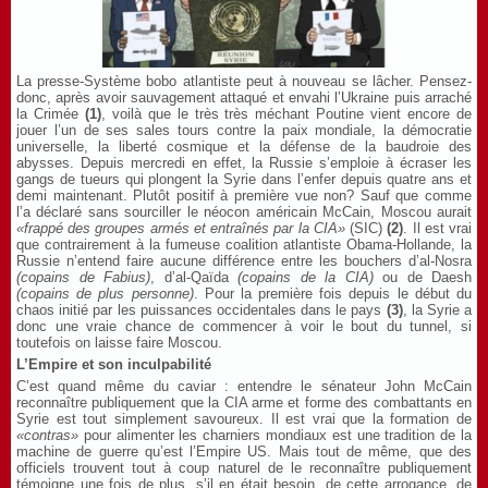
La presse-Système bobo atlantiste peut à nouveau se lâcher. Pensez-
donc, après avoir sauvagement attaqué et envahi l’Ukraine puis arraché
la Crimée
(1)
, voilà que le très très méchant Poutine vient encore de
jouer l’un de ses sales tours contre la paix mondiale, la démocratie
universelle, la liberté cosmique et la défense de la baudroie des
abysses. Depuis mercredi en effet, la Russie s’emploie à écraser les
gangs de tueurs qui plongent la Syrie dans l’enfer depuis quatre ans et
demi maintenant. Plutôt positif à première vue non? Sauf que comme
l’a déclaré sans sourciller le néocon américain McCain, Moscou aurait
«frappé des groupes armés et entraînés par la CIA»
(SIC)
(2)
. Il est vrai
que contrairement à la fumeuse coalition atlantiste Obama-Hollande, la
Russie n’entend faire aucune différence entre les bouchers d’al-Nosra
(copains de Fabius)
, d’al-Qaïda
(copains de la CIA)
ou de Daesh
(copains de plus personne)
. Pour la première fois depuis le début du
chaos initié par les puissances occidentales dans le pays
(3)
, la Syrie a
donc une vraie chance de commencer à voir le bout du tunnel, si
toutefois on laisse faire Moscou.
L’Empire et son inculpabilité
C’est quand même du caviar : entendre le sénateur John McCain
reconnaître publiquement que la CIA arme et forme des combattants en
Syrie est tout simplement savoureux. Il est vrai que la formation de
«contras»
pour alimenter les charniers mondiaux est une tradition de la
machine de guerre qu’est l’Empire US. Mais tout de même, que des
officiels trouvent tout à coup naturel de le reconnaître publiquement
témoigne une fois de plus, s’il en était besoin, de cette arrogance, de