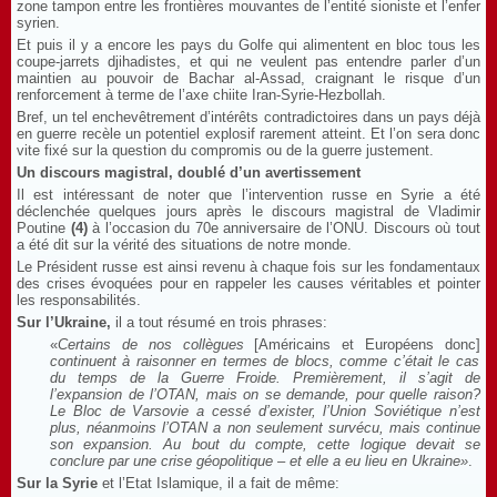
zone tampon entre les frontières mouvantes de l’entité sioniste et l’enfer
syrien.
Et puis il y a encore les pays du Golfe qui alimentent en bloc tous les
coupe-jarrets djihadistes, et qui ne veulent pas entendre parler d’un
maintien au pouvoir de Bachar al-Assad, craignant le risque d’un
renforcement à terme de l’axe chiite Iran-Syrie-Hezbollah.
Bref, un tel enchevêtrement d’intérêts contradictoires dans un pays déjà
en guerre recèle un potentiel explosif rarement atteint. Et l’on sera donc
vite fixé sur la question du compromis ou de la guerre justement.
Un discours magistral, doublé d’un avertissement
Il est intéressant de noter que l’intervention russe en Syrie a été
déclenchée quelques jours après le discours magistral de Vladimir
Poutine
(4)
à l’occasion du 70e anniversaire de l’ONU. Discours où tout
a été dit sur la vérité des situations de notre monde.
Le Président russe est ainsi revenu à chaque fois sur les fondamentaux
des crises évoquées pour en rappeler les causes véritables et pointer
les responsabilités.
Sur l’Ukraine,
il a tout résumé en trois phrases:
«
Certains de nos collègues
[Américains et Européens donc]
continuent à raisonner en termes de blocs, comme c’était le cas
du temps de la Guerre Froide. Premièrement, il s’agit de
l’expansion de l’OTAN, mais on se demande, pour quelle raison?
Le Bloc de Varsovie a cessé d’exister, l’Union Soviétique n’est
plus, néanmoins l’OTAN a non seulement survécu, mais continue
son expansion. Au bout du compte, cette logique devait se
conclure par une crise géopolitique – et elle a eu lieu en Ukraine»
.
Sur la Syrie
et l’Etat Islamique, il a fait de même: