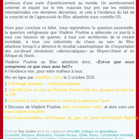
porteuse d’une sorte d’avertissement au monde. Un avertissement
solennel et inquiet sur le très mauvais tour pris par les relations
internationales ces dernières décennies, et cela à l’évidence du fait de
la voracité et de l’agressivité du Bloc atlantiste sous contrôle US.
Alors pour conclure ce billet, nous reprendrons la question essentielle,
la question vertigineuse que Vladimir Poutine a adressée ce jour-là à
tous ces faiseurs de guerres, à tous ces architectes de la misère
mondiale, à tous ces industriels du chaos au sein du Bloc
atlantiste lorsqu’il a dénoncé le résultat catastrophique de «
l’exportation
des soi-disant révolutions «démocratiques» au Moyen-Orient et en
Afrique du Nord».
Vladimir Poutine au Bloc atlantiste donc:
«
Est-ce que vous
comprenez ce que vous avez fait?»
A l’évidence non, pour notre malheur à tous.
Mis en ligne par
entrefilets.com
, le 2 octobre 2015
1
Enfumage ukrainien : contre-propagande
2
John McCain accuse les Russes d’avoir ciblé des groupes formés par
la CIA
3
Comment le bloc atlantiste a construit la guerre en Syrie
4 Discours de Vladimir Poutine
dans sa version vidéo
, et dont voici une
transcription complète
http://www.entrefilets.com/Danger_de_paix_en_Syrie.html#sthash.RgA70j
Écrit par
Sos Justice
dans les catégories
Actualité, politique ou géopolitique,
Economie
,
Banques, Banksters, Paradis fiscaux, Dollar, Bours
,
Conspiration mondiale
,
Conspiration, Complot, Corruption
,
Crimes contre l'humanité, Eugénisme
,
Franc-