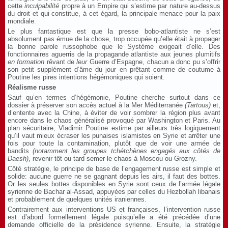
cette
inculpabilité
propre à un Empire qui s’estime par nature au-dessus
du droit et qui constitue, à cet égard, la principale menace pour la paix
mondiale.
Le plus fantastique est que la presse bobo-atlantiste ne s’est
absolument pas émue de la chose, trop occupée qu’elle était à propager
la bonne parole russophobe que le Système exigeait d’elle. Des
fonctionnaires aguerris de la propagande atlantiste aux jeunes plumitifs
en formation
rêvant de
leur
Guerre d’Espagne, chacun a donc pu s’offrir
son petit supplément d’âme du jour en prêtant comme de coutume à
Poutine les pires intentions hégémoniques qui soient.
Réalisme russe
Sauf qu’en termes d’hégémonie, Poutine cherche surtout dans ce
dossier à préserver son accès actuel à la Mer Méditerranée
(Tartous)
et,
d’entente avec la Chine, à éviter de voir sombrer la région plus avant
encore dans le chaos généralisé provoqué par Washington et Paris. Au
plan sécuritaire, Vladimir Poutine estime par ailleurs très logiquement
qu’il vaut mieux écraser les punaises islamistes en Syrie et arrêter une
fois pour toute la contamination, plutôt que de voir une armée de
bandits
(notamment les groupes tchétchènes engagés aux côtés de
Daesh)
, revenir tôt ou tard semer le chaos à Moscou ou Grozny.
Côté stratégie, le principe de base de l’engagement russe est simple et
solide: aucune guerre ne se gagnant depuis les airs, il faut des bottes.
Or les seules bottes disponibles en Syrie sont ceux de l’armée légale
syrienne de Bachar al-Assad, appuyées par celles du Hezbollah libanais
et probablement de quelques unités iraniennes.
Contrairement aux interventions US et françaises, l’intervention russe
est d’abord formellement légale puisqu’elle a été précédée d’une
demande officielle de la présidence syrienne. Ensuite, la stratégie