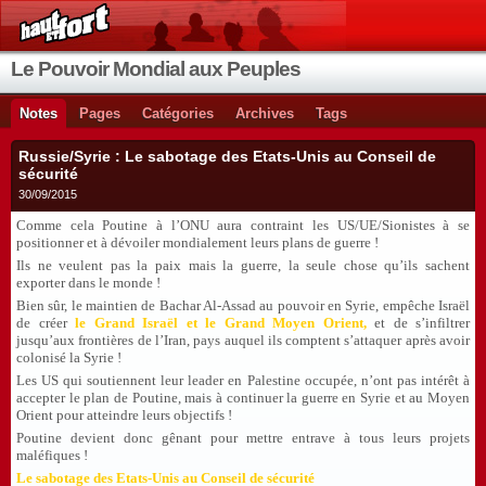
Le Pouvoir Mondial aux Peuples
Notes
Pages
Catégories
Archives
Tags
Russie/Syrie : Le sabotage des Etats-Unis au Conseil de
sécurité
30/09/2015
Comme cela Poutine à l’ONU aura contraint les US/UE/Sionistes à se
positionner et à dévoiler mondialement leurs plans de guerre !
Ils ne veulent pas la paix mais la guerre, la seule chose qu’ils sachent
exporter dans le monde !
Bien sûr, le maintien de Bachar Al-Assad au pouvoir en Syrie, empêche Israël
de créer
le Grand Israël et le Grand Moyen Orient,
et de s’infiltrer
jusqu’aux frontières de l’Iran, pays auquel ils comptent s’attaquer après avoir
colonisé la Syrie !
Les US qui soutiennent leur leader en Palestine occupée, n’ont pas intérêt à
accepter le plan de Poutine, mais à continuer la guerre en Syrie et au Moyen
Orient pour atteindre leurs objectifs !
Poutine devient donc gênant pour mettre entrave à tous leurs projets
maléfiques !
Le sabotage des Etats-Unis au Conseil de sécurité