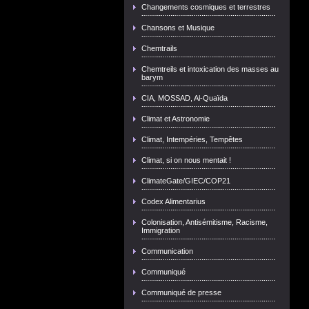
Changements cosmiques et terrestres
Chansons et Musique
Chemtrails
Chemtreils et intoxication des masses au
barym
CIA, MOSSAD, Al-Quaïda
Climat et Astronomie
Climat, Intempéries, Tempêtes
Climat, si on nous mentait !
ClimateGate/GIEC/COP21
Codex Alimentarius
Colonisation, Antisémitisme, Racisme,
Immigration
Communication
Communiqué
Communiqué de presse