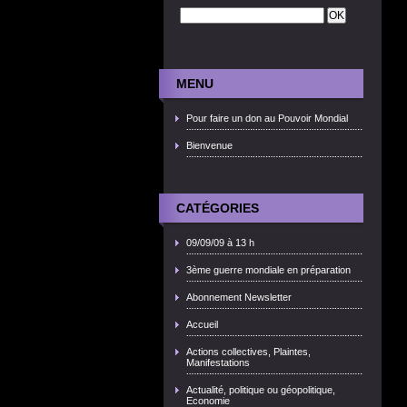
MENU
Pour faire un don au Pouvoir Mondial
Bienvenue
CATÉGORIES
09/09/09 à 13 h
3ème guerre mondiale en préparation
Abonnement Newsletter
Accueil
Actions collectives, Plaintes,
Manifestations
Actualité, politique ou géopolitique,
Economie