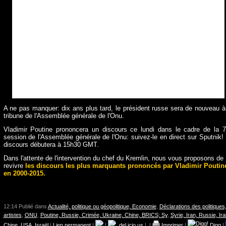
A ne pas manquer: dix ans plus tard, le président russe sera de nouveau à
tribune de l'Assemblée générale de l'‪Onu.
Vladimir ‪‎Poutine prononcera un discours ce lundi dans le cadre de la 
session de l'Assemblée générale de l'‪Onu: suivez-le en direct sur Sputnik!
discours débutera à 15h30 GMT.
Dans l'attente de l'intervention du chef du Kremlin, nous vous proposons de
revivre
les discours les plus marquants prononcés par Vladimir Poutin
en 2000-2015
.
12:14 Publié dans
Actualité, politique ou géopolitique, Economie
,
Déclarations des politiques,
artistes
,
ONU
,
Poutine, Russie, Crimée, Ukraine, Chine, BRICS; Sy
,
Syrie, Iran, Russie, Ira
Chine
,
USA, Israël
|
Lien permanent
|
|
del.icio.us
|
|
Imprimer
|
Digg
|