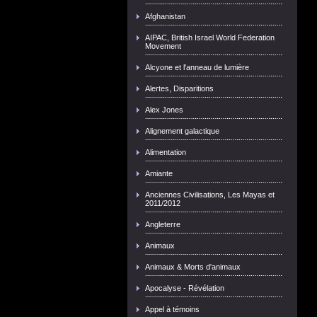
Afghanistan
AIPAC, British Israel World Federation
Movement
Alcyone et l'anneau de lumière
Alertes, Disparitions
Alex Jones
Alignement galactique
Alimentation
Amiante
Anciennes Civilisations, Les Mayas et
2011/2012
Angleterre
Animaux
Animaux & Morts d'animaux
Apocalyse - Révélation
Appel à témoins