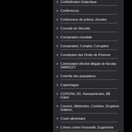
Confédération Galactique
Conférences
Confessions de prêtres Jésuites
Conseils de Sécurité
Conspiration mondiale
Conspiration, Complot, Corruption
Constitution des Droits de l'Homme
Contestation élection illégale de Nicolas
SARKOZY
Contrôle des populations
Copenhague
CORONA, 5G, Nanoparticules, Bill
Gates
Cosmos, Météorites, Comètes, Eruptions
Solaires,
Crash alimentaire
Crimes contre l'humanité, Eugénisme