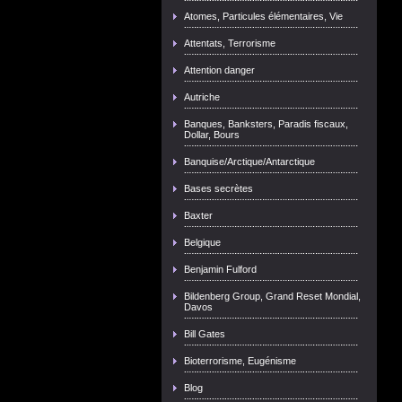
Atomes, Particules élémentaires, Vie
Attentats, Terrorisme
Attention danger
Autriche
Banques, Banksters, Paradis fiscaux,
Dollar, Bours
Banquise/Arctique/Antarctique
Bases secrètes
Baxter
Belgique
Benjamin Fulford
Bildenberg Group, Grand Reset Mondial,
Davos
Bill Gates
Bioterrorisme, Eugénisme
Blog