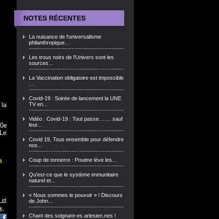
NOTES RÉCENTES
La nuisance de l'universalisme
philanthropique...
Les trous noirs de l'Univers sont les
sources...
La Vaccination obligatoire est impossible
:...
Covid-19 : Soirée de lancement la UNE
 la
TV en...
Vidéo : Covid-19 : Tout passe……. sauf
70e
leur...
 Le
Covid 19, Tous ensemble pour défendre
nos...
e
Coup de tonnerre : Poutine lève les...
Qu'est-ce que le système immunitaire
naturel et...
« Nous sommes le pouvoir » ! Discours
 et
de John...
k,
Chant des soignant-es arlesien.nes !