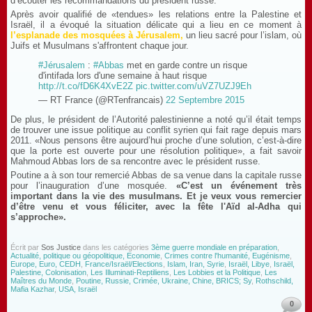
d’écouter les recommandations du président russe.
Après avoir qualifié de «tendues» les relations entre la Palestine et
Israël, il a évoqué la situation délicate qui a lieu en ce moment à
l’esplanade des mosquées à Jérusalem
,
un lieu sacré pour l’islam, où
Juifs et Musulmans s'affrontent chaque jour.
#Jérusalem
:
#Abbas
met en garde contre un risque
d'intifada lors d'une semaine à haut risque
http://t.co/fD6K4XvE2Z
pic.twitter.com/uVZ7UZJ9Eh
— RT France (@RTenfrancais)
22 Septembre 2015
De plus, le président de l’Autorité palestinienne a noté qu’il était temps
de trouver une issue politique au conflit syrien qui fait rage depuis mars
2011. «Nous pensons être aujourd’hui proche d’une solution, c’est-à-dire
que la porte est ouverte pour une résolution politique», a fait savoir
Mahmoud Abbas lors de sa rencontre avec le président russe.
Poutine a à son tour remercié Abbas de sa venue dans la capitale russe
pour l’inauguration d’une mosquée.
«C’est un événement très
important dans la vie des musulmans. Et je veux vous remercier
d’être venu et vous féliciter, avec la fête l'Aïd al-Adha qui
s’approche».
Écrit par
Sos Justice
dans les catégories
3ème guerre mondiale en préparation
,
Actualité, politique ou géopolitique, Economie
,
Crimes contre l'humanité, Eugénisme
,
Europe, Euro, CEDH
,
France/Israël/Elections
,
Islam, Iran, Syrie
,
Israël, Libye
,
Israël,
Palestine, Colonisation
,
Les Illuminati-Reptiliens
,
Les Lobbies et la Politique
,
Les
Maîtres du Monde
,
Poutine, Russie, Crimée, Ukraine, Chine, BRICS; Sy
,
Rothschild,
Mafia Kazhar
,
USA, Israël
0