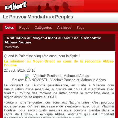
Le Pouvoir Mondial aux Peuples
Notes
Pages
Catégories
Archives
Tags
La situation au Moyen-Orient au cœur de la rencontre
Abbas-Poutine
23/09/2015
Quand la Palestine s'inquiète aussi pour la Syrie !
La situation au Moyen-Orient au cœur de la rencontre Abbas-
Poutine
22 sept. 2015, 23:10
Source: RIA NOVOSTI
-
Vladimir Poutine et Mahmoud Abbas
Le dirigeant de l’Autorité palestinienne, en visite à Moscou pour
l'inauguration d'une mosquée, a discuté au cours d'un entretien avec
Vladimir Poutine des moyens de lutter contre le terrorisme dans la
région avant de se rendre à l’ONU.
«Suite à notre rencontre nous irons aux Nations unies, c’est pourquoi
nous pensons qu’il est nécessaire de s’entretenir avec vous [Vladimir
Poutine] pour savoir quels mesures nous pouvons prendre dans le
cadre de l’ONU», a expliqué Abbas, estimant qu’il est important