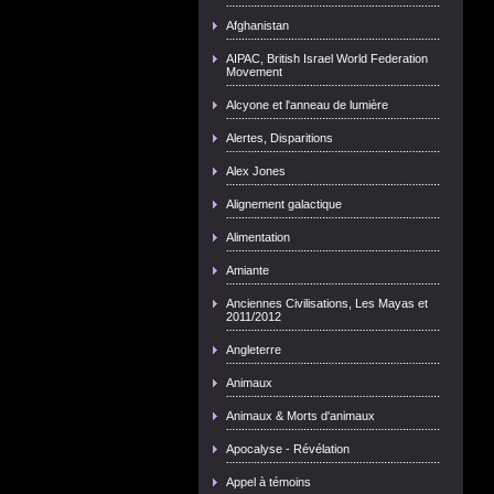
Afghanistan
AIPAC, British Israel World Federation
Movement
Alcyone et l'anneau de lumière
Alertes, Disparitions
Alex Jones
Alignement galactique
Alimentation
Amiante
Anciennes Civilisations, Les Mayas et
2011/2012
Angleterre
Animaux
Animaux & Morts d'animaux
Apocalyse - Révélation
Appel à témoins