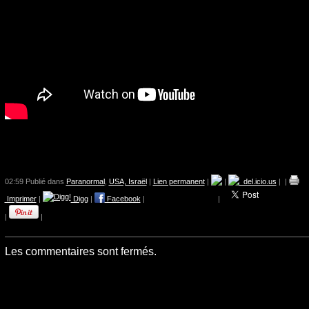
02:59 Publié dans
Paranormal
,
USA, Israël
|
Lien permanent
|
|
del.icio.us
|
|
Imprimer
|
Digg
|
Facebook
|
|
|
|
Les commentaires sont fermés.