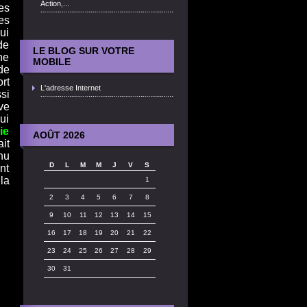
Action,...
es
es
ui
de
LE BLOG SUR VOTRE
ne
MOBILE
de
rt
L'adresse Internet
si
ve
ui
ie
AOÛT 2026
it
nu
D
L
M
M
J
V
S
nt
la
1
2
3
4
5
6
7
8
9
10
11
12
13
14
15
16
17
18
19
20
21
22
23
24
25
26
27
28
29
30
31