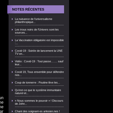
NOTES RÉCENTES
La nuisance de l'universalisme
philanthropique...
Les trous noirs de l'Univers sont les
sources...
La Vaccination obligatoire est impossible
:...
Covid-19 : Soirée de lancement la UNE
TV en...
Vidéo : Covid-19 : Tout passe……. sauf
leur...
Covid 19, Tous ensemble pour défendre
nos...
Coup de tonnerre : Poutine lève les...
Qu'est-ce que le système immunitaire
naturel et...
un
« Nous sommes le pouvoir » ! Discours
ne
de John...
ne
ar
Chant des soignant-es arlesien.nes !