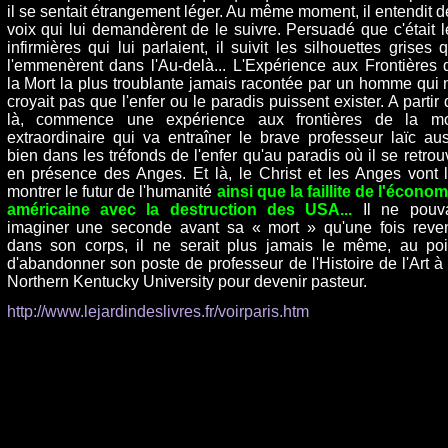
il se sentait étrangement léger. Au même moment, il entendit d
voix qui lui demandèrent de le suivre. Persuadé que c'était l
infirmières qui lui parlaient, il suivit les silhouettes grises q
l'emmenèrent dans l'Au-delà... L'Expérience aux Frontières 
la Mort la plus troublante jamais racontée par un homme qui 
croyait pas que l'enfer ou le paradis puissent exister. A partir 
là, commence une expérience aux frontières de la mo
extraordinaire qui va entraîner le brave professeur laïc aus
bien dans les tréfonds de l'enfer qu'au paradis où il se retrou
en présence des Anges. Et là, le Christ et les Anges vont l
montrer le futur de l'humanité
ainsi que la faillite de l'économ
américaine avec la destruction des USA...
Il ne pouva
imaginer une seconde avant sa « mort » qu'une fois reve
dans son corps, il ne serait plus jamais le même, au poi
d'abandonner son poste de professeur de l'Histoire de l'Art à 
Northern Kentucky University pour devenir pasteur.
http://www.lejardindeslivres.fr/voirparis.htm