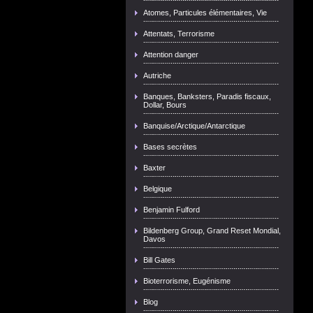
Atomes, Particules élémentaires, Vie
Attentats, Terrorisme
Attention danger
Autriche
Banques, Banksters, Paradis fiscaux,
Dollar, Bours
Banquise/Arctique/Antarctique
Bases secrètes
Baxter
Belgique
Benjamin Fulford
Bildenberg Group, Grand Reset Mondial,
Davos
Bill Gates
Bioterrorisme, Eugénisme
Blog