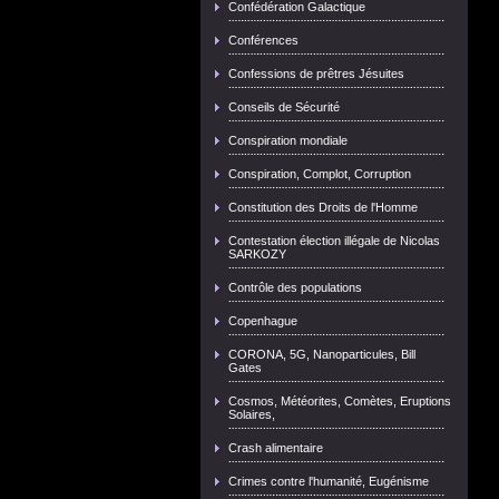
Confédération Galactique
Conférences
Confessions de prêtres Jésuites
Conseils de Sécurité
Conspiration mondiale
Conspiration, Complot, Corruption
Constitution des Droits de l'Homme
Contestation élection illégale de Nicolas
SARKOZY
Contrôle des populations
Copenhague
CORONA, 5G, Nanoparticules, Bill
Gates
Cosmos, Météorites, Comètes, Eruptions
Solaires,
Crash alimentaire
Crimes contre l'humanité, Eugénisme