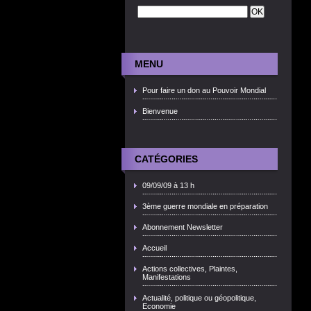
MENU
Pour faire un don au Pouvoir Mondial
Bienvenue
CATÉGORIES
09/09/09 à 13 h
3ème guerre mondiale en préparation
Abonnement Newsletter
Accueil
Actions collectives, Plaintes,
Manifestations
Actualité, politique ou géopolitique,
Economie