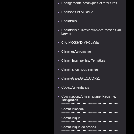
Changements cosmiques et terrestres
Chansons et Musique
Chemtrails
Chemtreils et intoxication des masses au
barym
CIA, MOSSAD, Al-Quaïda
Climat et Astronomie
Climat, Intempéries, Tempêtes
Climat, si on nous mentait !
ClimateGate/GIEC/COP21
Codex Alimentarius
Colonisation, Antisémitisme, Racisme,
Immigration
Communication
Communiqué
Communiqué de presse