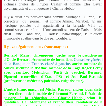
victimes civiles de l’hyper Casher et comme Elsa Cayat,
psychanalyste et chroniqueuse à Charlie-Hebdo.
Il y a aussi des nord-africains comme Mustapha Ourrad, le
correcteur du journal, et comme Ahmed Merabet, 42 ans,
héroïque policier qui appartenait à la brigade VTT du
commissariat central du 11ème arrondissement de Paris... Mais
aussi une antillaise, Clarissa Jean-Philippe, la fliquette
municipale abattue dans le dos par Coulibaly.
Il y avait également deux franc-maçons :
Bernard Maris, chroniqueur caché sous le pseudonyme
d'Oncle Bernard,
économiste de formation,
Conseiller général
de la Banque de France, classé à gauche,
ancien membre du
conseil scientifique d'Attac, membre de la Loge Roger Leray
avec Jean-Luc Mélenchon (Parti de gauche), Bernard
Pignerol (conseiller d’Etat, PS) et Jean-Paul Escande
(professeur de médecine, polémiste, vulgarisateur).
L’autre Franc-maçon est
Michel Renaud, ancien journaliste,
ancien dircom de la mairie de Clermont-Ferrand.
I
l était de
passage à la rédaction de Charlie Hebdo,
selon le
quotidien La Montagne et France Bleu. Fondateur de la