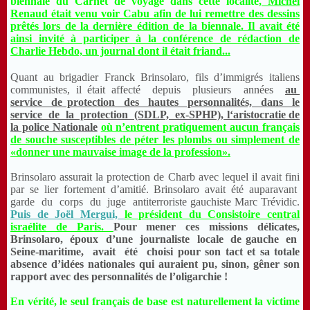
biennale du Carnet de voyage dans cette localité,
Michel
Renaud était venu voir Cabu afin de lui remettre des dessins
prêtés lors de la dernière édition de la biennale. Il avait été
ainsi invité à participer à la conférence de rédaction de
Charlie Hebdo, un journal dont il était friand...
Quant au brigadier Franck Brinsolaro, fils d’immigrés italiens
communistes, il était affecté depuis plusieurs années
au
service de protection des hautes personnalités, dans le
service de la protection (SDLP, ex-SPHP), l‘aristocratie de
la police Nationale
où n’entrent pratiquement aucun français
de souche susceptibles de péter les plombs ou simplement de
«donner une mauvaise image de la profession».
Brinsolaro assurait la protection de Charb avec lequel il avait fini
par se lier fortement d’amitié. Brinsolaro avait été auparavant
garde du corps du juge antiterroriste gauchiste Marc Trévidic.
Puis de Joël Mergui,
le président du Consistoire central
israélite de Paris.
Pour mener ces missions délicates,
Brinsolaro, époux d’une journaliste locale de gauche en
Seine-maritime, avait été choisi pour son tact et sa totale
absence d’idées nationales qui auraient pu, sinon, gêner son
rapport avec des personnalités de l’oligarchie !
En vérité, le seul français de base est naturellement la victime