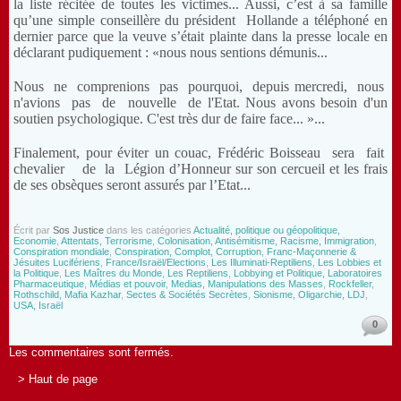
la liste récitée de toutes les victimes... Aussi, c’est à sa famille
qu’une simple conseillère du président Hollande a téléphoné en
dernier parce que la veuve s’était plainte dans la presse locale en
déclarant pudiquement : «nous nous sentions démunis...
Nous ne comprenions pas pourquoi, depuis mercredi, nous
n'avions pas de nouvelle de l'Etat. Nous avons besoin d'un
soutien psychologique. C'est très dur de faire face... »...
Finalement, pour éviter un couac, Frédéric Boisseau sera fait
chevalier de la Légion d’Honneur sur son cercueil et les frais
de ses obsèques seront assurés par l’Etat...
Écrit par
Sos Justice
dans les catégories
Actualité, politique ou géopolitique,
Economie
,
Attentats, Terrorisme
,
Colonisation, Antisémitisme, Racisme, Immigration
,
Conspiration mondiale
,
Conspiration, Complot, Corruption
,
Franc-Maçonnerie &
Jésuites Lucifériens
,
France/Israël/Elections
,
Les Illuminati-Reptiliens
,
Les Lobbies et
la Politique
,
Les Maîtres du Monde
,
Les Reptiliens
,
Lobbying et Politique, Laboratoires
Pharmaceutique
,
Médias et pouvoir
,
Medias, Manipulations des Masses
,
Rockfeller
,
Rothschild, Mafia Kazhar
,
Sectes & Sociétés Secrètes
,
Sionisme, Oligarchie, LDJ
,
USA, Israël
0
Les commentaires sont fermés.
> Haut de page