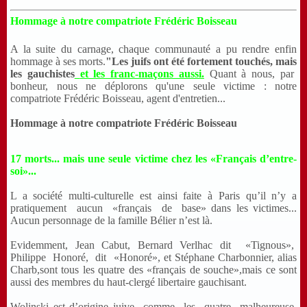
Hommage à notre compatriote Frédéric Boisseau
A la suite du carnage, chaque communauté a pu rendre enfin
hommage à ses morts.
"Les juifs ont été fortement touchés, mais
les gauchistes
et les franc-maçons aussi.
Quant à nous, par
bonheur, nous ne déplorons qu'une seule victime : notre
compatriote Frédéric Boisseau, agent d'entretien...
Hommage à notre compatriote Frédéric Boisseau
17 morts... mais une seule victime chez les «Français d’entre-
soi»...
L a société multi-culturelle est ainsi faite à Paris qu’il n’y a
pratiquement aucun «français de base» dans les victimes...
Aucun personnage de la famille Bélier n’est là.
Evidemment, Jean Cabut, Bernard Verlhac dit «Tignous»,
Philippe Honoré, dit «Honoré», et Stéphane Charbonnier, alias
Charb,sont tous les quatre des «français de souche»,mais ce sont
aussi des membres du haut-clergé libertaire gauchisant.
Wolinski est d’origine juive comme les quatre malheureuse