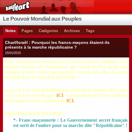
Le Pouvoir Mondial aux Peuples
Notes
Pages
Catégories
Archives
Tags
Charl/Israël : Pourquoi les francs-maçons étaient-ils
présents à la marche républicaine ?
15/01/2015
Pour comprendre pourquoi les Francs-maçons défilaient à la
grande marche de l'imposture qui savait qu'il y avait une
réunion le mercredi et qui pouvait donner des infos à partir
de l'intérieur de Charl/Israël Hebdo ?
Revue le Lys Noir
distribuée par mail du 12 janvier 2015,
que
vous pourrez télécharger
ICI
et notamment le fichier intitulé,
Hommage à notre compatriote
ICI
.
Rappel de l'article précédent :
*- Franc-maçonnerie : Le Gouvernement secret français
est sorti de l'ombre pour sa marche dite "Républicaine" !