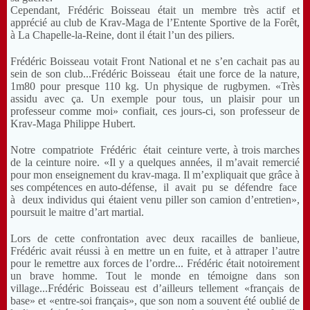
Cependant, Frédéric Boisseau était un membre très actif et
apprécié au club de Krav-Maga de l’Entente Sportive de la Forêt,
à La Chapelle-la-Reine, dont il était l’un des piliers.
Frédéric Boisseau votait Front National et ne s’en cachait pas au
sein de son club...Frédéric Boisseau était une force de la nature,
1m80 pour presque 110 kg. Un physique de rugbymen. «Très
assidu avec ça. Un exemple pour tous, un plaisir pour un
professeur comme moi» confiait, ces jours-ci, son professeur de
Krav-Maga Philippe Hubert.
Notre compatriote Frédéric était ceinture verte, à trois marches
de la ceinture noire. «Il y a quelques années, il m’avait remercié
pour mon enseignement du krav-maga. Il m’expliquait que grâce à
ses compétences en auto-défense, il avait pu se défendre face
à deux individus qui étaient venu piller son camion d’entretien»,
poursuit le maitre d’art martial.
Lors de cette confrontation avec deux racailles de banlieue,
Frédéric avait réussi à en mettre un en fuite, et à attraper l’autre
pour le remettre aux forces de l’ordre... Frédéric était notoirement
un brave homme. Tout le monde en témoigne dans son
village...Frédéric Boisseau est d’ailleurs tellement «français de
base» et «entre-soi français», que son nom a souvent été oublié de