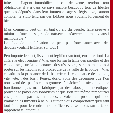
fuite, de l’agent immobilier en cas de vente, rendons tout
obligatoire, il y a dans ce pays encore beaucoup trop de libertés
que nos députés, dans leur immense sagesse législative, sauront
combler, le stylo tenu par des lobbies nous voulant forcément du
bien.
Mais comment peut-on, en tant qu’élu du peuple, faire preuve a
minima d’une aussi grande naïveté et s’avérer au mieux aussi
manipulable ?
Le choc de simplification ne peut pas fonctionner avec des
députés voulant légiférer sur tout !
Peu importe le sujet, ils veulent légiférer sur tout, encadrer tout. La
cigarette électronique ? Vite, une loi sur la taille des pipettes et des
vapoteuses, sur la contenance des réservoirs, sur les mentions à
porter sur les flacons et la procédure de la taille de la police ! Vite,
encadrons la puissance de la batterie et la contenance des bidons,
vite, vite… des lois ! Pensez donc, voilà des décennies que l’on
nous vend des patchs et des gommes à mâcher à la nicotine qui ne
fonctionnent pas mais fabriqués par des labos pharmaceutiques
pouvant se payer des lobbyistes et que l’on fait même rembourser
ces produits par les mutuelles… Voici un produit qui aide
vraiment les fumeurs à ne plus fumer, vous comprendrez qu’il faut
tout faire pour le rendre moins efficace… Les taxes sur le tabac
rapportent tellement !!