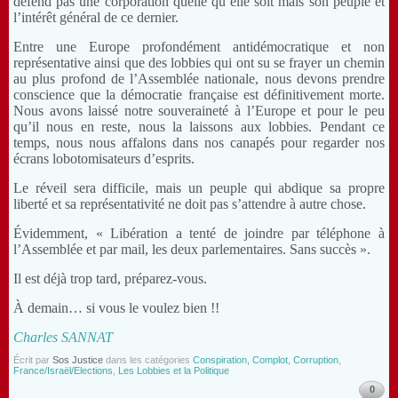
défend pas une corporation quelle qu’elle soit mais son peuple et
l’intérêt général de ce dernier.
Entre une Europe profondément antidémocratique et non
représentative ainsi que des lobbies qui ont su se frayer un chemin
au plus profond de l’Assemblée nationale, nous devons prendre
conscience que la démocratie française est définitivement morte.
Nous avons laissé notre souveraineté à l’Europe et pour le peu
qu’il nous en reste, nous la laissons aux lobbies. Pendant ce
temps, nous nous affalons dans nos canapés pour regarder nos
écrans lobotomisateurs d’esprits.
Le réveil sera difficile, mais un peuple qui abdique sa propre
liberté et sa représentativité ne doit pas s’attendre à autre chose.
Évidemment, « Libération a tenté de joindre par téléphone à
l’Assemblée et par mail, les deux parlementaires. Sans succès ».
Il est déjà trop tard, préparez-vous.
À demain… si vous le voulez bien !!
Charles SANNAT
Écrit par
Sos Justice
dans les catégories
Conspiration, Complot, Corruption
,
France/Israël/Elections
,
Les Lobbies et la Politique
0