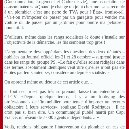
(Consommation, Logement et Cadre de vie), une association de
consommateurs. «Quand je change un joint chez moi sans recourir
à un plombier, c’est une perte de TVA pour l’État», ironise-t-il.
«Va-t-on m’imposer de passer par un garagiste pour vendre ma
voiture ou de passer par un jardinier pour tondre ma pelouse»,
poursuit-il.
D’ailleurs, même dans les rangs socialistes le doute s’installe sur
l’objectivité de la démarche, les fils semblent trop gros !
L’argumentaire développé dans les questions des deux députés –
publiées au Journal officiel les 21 et 28 octobre – surprend jusque
dans les rangs du groupe PS. «Le fait qu’elles soient rédigées dans
des termes absolument identiques veut dire qu’elles n’ont pas été
écrites par leurs auteurs», considère un député socialiste. »
On apprend même au détour de cet article que…
« Tout ceci n’est pas très surprenant, laisse-t-on entendre à la
CLCV. «Depuis quelque temps, il y a un lobbying des
professionnels de l’immobilier pour tenter d’imposer un recours
obligatoire à leurs services», souligne David Rodrigues . Il ne
croit pas si bien dire. Un communiqué publié mardi par Capi
France, un réseau de 7 000 agents indépendants… »
Voilà, rendons obligatoire l’intervention du plombier en cas de