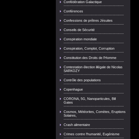
Confédération Galactique
Conférences
Confessions de prêtres Jésuites
Conseils de Sécurité
Conspiration mondiale
Conspiration, Complot, Corruption
Constitution des Droits de l'Homme
Contestation élection illégale de Nicolas
SARKOZY
Contrôle des populations
Copenhague
CORONA, 5G, Nanoparticules, Bill
Gates
Cosmos, Météorites, Comètes, Eruptions
Solaires,
Crash alimentaire
Crimes contre l'humanité, Eugénisme