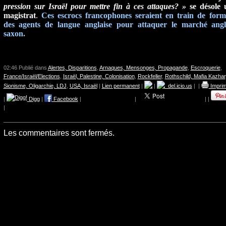
pression sur
Israël
pour mettre fin à ces attaques? »
se désole 
magistrat
.
Ces escrocs francophones seraient en train de form
des agents de langue anglaise pour attaquer le marché angl
saxon.
02:46 Publié dans
Alertes, Disparitions
,
Arnaques, Mensonges, Propagande
,
Escroquerie
,
France/Israël/Elections
,
Israël, Palestine, Colonisation
,
Rockfeller
,
Rothschild, Mafia Kazhar
Sionisme, Oligarchie, LDJ
,
USA, Israël
|
Lien permanent
|
|
del.icio.us
|
|
Imprim
|
Digg
|
Facebook
|
|
|
|
|
Les commentaires sont fermés.