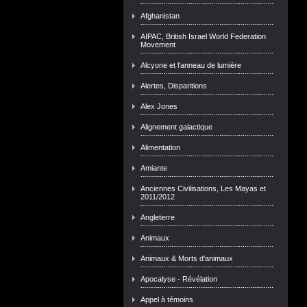
Afghanistan
AIPAC, British Israel World Federation
Movement
Alcyone et l'anneau de lumière
Alertes, Disparitions
Alex Jones
Alignement galactique
Alimentation
Amiante
Anciennes Civilisations, Les Mayas et
2011/2012
Angleterre
Animaux
Animaux & Morts d'animaux
Apocalyse - Révélation
Appel à témoins