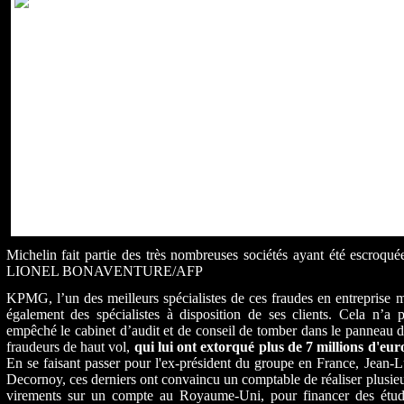
Michelin fait partie des très nombreuses sociétés ayant été escroqué
LIONEL BONAVENTURE/AFP
KPMG, l’un des meilleurs spécialistes de ces fraudes en entreprise 
également des spécialistes à disposition de ses clients. Cela n’a 
empêché le cabinet d’audit et de conseil de tomber dans le pann­eau 
fraudeurs de haut vol,
qui lui ont extorqué plus de 7 millions d'eur
En se faisant passer pour l'ex-président du groupe en
France
, Jean-
Decornoy, ces derniers ont convaincu un comptable de réaliser plusie
virements sur un compte au Royaume-Uni, pour financer des étud