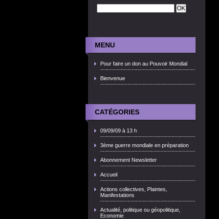
MENU
Pour faire un don au Pouvoir Mondial
Bienvenue
CATÉGORIES
09/09/09 à 13 h
3ème guerre mondiale en préparation
Abonnement Newsletter
Accueil
Actions collectives, Plaintes,
Manifestations
Actualité, politique ou géopolitique,
Economie