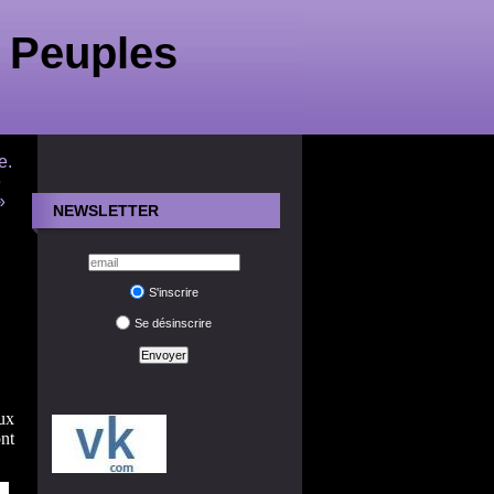
 Peuples
e.
e
»
NEWSLETTER
S'inscrire
Se désinscrire
ux
ont