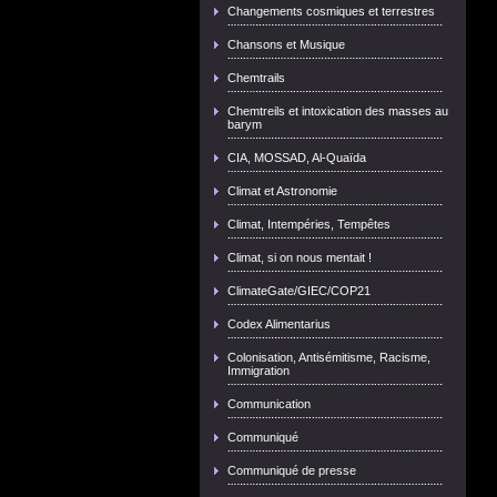
Changements cosmiques et terrestres
Chansons et Musique
Chemtrails
Chemtreils et intoxication des masses au
barym
CIA, MOSSAD, Al-Quaïda
Climat et Astronomie
Climat, Intempéries, Tempêtes
Climat, si on nous mentait !
ClimateGate/GIEC/COP21
Codex Alimentarius
Colonisation, Antisémitisme, Racisme,
Immigration
Communication
Communiqué
Communiqué de presse