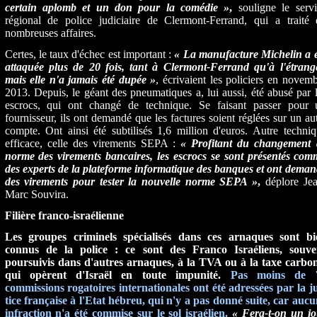
certain aplomb et un don pour la comédie »
,
souligne le servi
régional de police judiciaire de Clermont-Ferrand, qui a traité 
nombreuses affaires.
Certes, le taux d'échec est impor­tant :
« La manufacture Michelin a é
attaquée plus de 20 fois, tant à Clermont-Ferrand qu'à l'étrange
mais elle n'a jamais été dupée »
, écrivaient les policiers en novem
2013. Depuis, le géant des pneuma­tiques a, lui aussi, été abusé par 
escrocs, qui ont changé de tech­nique. Se faisant passer pour 
fournisseur, ils ont demandé que les factures soient réglées sur un au
compte. Ont ainsi été subtilisés 1,6 million d'euros. Autre techni
efficace, celle des virements SEPA :
« Profitant du changement 
norme des virements bancaires, les escrocs se sont présentés com
des experts de la plateforme informatique des banques et ont dema
des virements pour tester la nouvelle norme SEPA »
,
déplore Jea
Marc Souvira.
Filière franco-israélienne
Les groupes criminels spécialisés dans ces arnaques sont bi
connus de la police : ce sont des Franco­ Israéliens, souve
poursuivis dans d'autres arnaques, à la TVA ou à la taxe carbon
qui opèrent d'Israël en toute impunité.
Pas moins de 
commissions rogatoires internationales ont été adressées par la j
tice française à l'Etat hébreu, qui n'y a pas donné suite, car auc
infrac­tion n'a été commise sur le sol israé­lien.
« Fera-t-on un jo