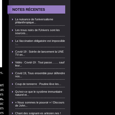
NOTES RÉCENTES
La nuisance de l'universalisme
philanthropique...
Les trous noirs de l'Univers sont les
sources...
La Vaccination obligatoire est impossible
:...
Covid-19 : Soirée de lancement la UNE
TV en...
Vidéo : Covid-19 : Tout passe……. sauf
leur...
es.
Covid 19, Tous ensemble pour défendre
nos...
Coup de tonnerre : Poutine lève les...
met
pas
Qu'est-ce que le système immunitaire
des
naturel et...
os.
« Nous sommes le pouvoir » ! Discours
Luc
de John...
urs
es
Chant des soignant-es arlesien.nes !