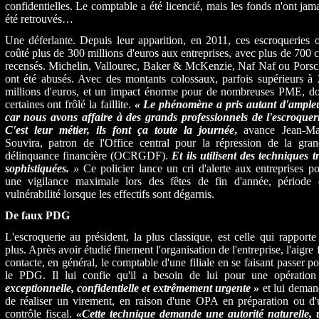
confidentielles. Le comptable a été licencié, mais les fonds n'ont jam
été retrouvés…
Une déferlante. Depuis leur appari­tion, en 2011, ces escroqueries 
coûté plus de 300 millions d'euros aux entreprises, avec plus de 700 
recensés. Michelin, Vallourec, Baker & McKenzie, Naf Naf ou Porsc
ont été abusés. Avec des montants colossaux, parfois supé­rieurs à
millions d'euros, et un impact énorme pour de nombreuses PME, do
certaines ont frôlé la fail­lite.
« Le phénomène a pris autant d'ampleu
car nous avons affaire à des grands professionnels de l'escroquer
C'est leur métier, ils font ça toute la journée
,
avance Jean-Ma
Souvira, patron de l'Office cen­tral pour la répression de la gra
délinquance financière (OCRGDF).
Et ils utilisent des techniques t
sophistiquées.
»
Ce policier lance un cri d'alerte aux entreprises p
une vigilance maximale lors des fêtes de fin d'année, période 
vulnérabilité lorsque les effectifs sont dégarnis.
De faux
PDG
L'escroquerie au président, la plus classique, est celle qui rapporte
plus. Après avoir étudié finement l'organisation de l'entreprise, l'aigre­ 
contacte, en général, le comp­table d'une filiale en se faisant passer p
le PDG. Il lui confie qu'il a be­soin de lui pour une opératio
exceptionnelle, confidentielle et extrêmement urgente »
et lui dema
de réaliser un virement, en raison d'une OPA en préparation ou d'
contrôle fiscal.
«Cette technique demande une autorité naturelle, 