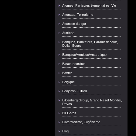
Atomes, Particules élémentaires, Vie
Attentats, Terrorisme
Attention danger
Autriche
Banques, Banksters, Paradis fiscaux,
Dollar, Bours
Banquise/Arctique/Antarctique
Bases secrètes
Baxter
Belgique
Benjamin Fulford
Bildenberg Group, Grand Reset Mondial,
Davos
Bill Gates
Bioterrorisme, Eugénisme
Blog