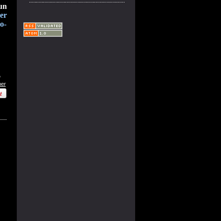
un
er
o-
,
er