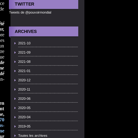
ce
TWITTER
de
Tweets de @pouvoirmondial
té
r,
ARCHIVES
bre
les
2021-10
un
tre
2021-09
que
de
2021-08
me
2021-01
ndé
n-
2020-12
2020-11
2020-06
en
nt
2020-05
e,
2020-04
70
us­
2019-05
une
ur
Toutes les archives