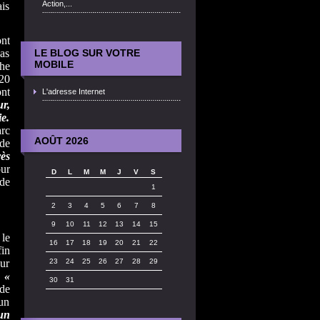
Action,...
ais
ont
cas
LE BLOG SUR VOTRE
MOBILE
he
 20
nt
L'adresse Internet
r,
ie.
rc
AOÛT 2026
nde
rès
our
D
L
M
M
J
V
S
de
1
2
3
4
5
6
7
8
9
10
11
12
13
14
15
 le
16
17
18
19
20
21
22
fin
our
23
24
25
26
27
28
29
n
«
30
31
nde
un
un