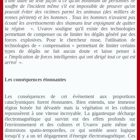
d'une autre de telle façon à ce qu'un minimum de personnes ne
souffre de l'incident même s'il est impossible de prouver qu'on
pouvait éviter des victimes parmi les animaux (des milliers de
rennes périrent) et les hommes . Tous les hommes n'avaient pas
écouté les avertissements des shamans leur enjoignant de quitter
la région
». Uvarov souligne qu'il existe des technologies
permettant de compenser ou de limiter les dégâts généré par des
forces explosives. Pour le chercheur russe, l'utilisation de
technologies de « compensation » permettant de limiter certains
types de dégâts ne fait aucun doute et laisse penser à
« l'implication de forces intelligentes qui ont dirigé tout ce qui est
arrivé
».
Les conséquences étonnantes
Les conséquences de cet événement aux proportions
cataclysmiques furent étonnantes. Bien entendu, une immense
région boisée fut dévastée mais la végétation et les cultures
repoussèrent à une vitesse incroyable. La gigantesque décharge
électromagnétique qui survint eut des effets profonds sur
l'environnement et des cultures et Uvarov parle même de
distorsions spatio-temporelles, ce qui semble assez logique
lorsqu'il y a un tel dégagement d'énergie électromagnétique. Ces