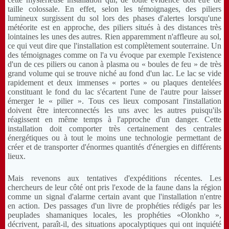
taille colossale. En effet, selon les témoignages, des piliers
lumineux surgissent du sol lors des phases d'alertes lorsqu'une
météorite est en approche, des piliers situés à des distances très
lointaines les unes des autres. Rien apparemment n'affleure au sol,
ce qui veut dire que l'installation est complètement souterraine. Un
des témoignages comme on l'a vu évoque par exemple l'existence
d'un de ces piliers ou canon à plasma ou « boules de feu » de très
grand volume qui se trouve niché au fond d'un lac. Le lac se vide
rapidement et deux immenses « portes » ou plaques dentelées
constituant le fond du lac s'écartent l'une de l'autre pour laisser
émerger le « pilier ». Tous ces lieux composant l'installation
doivent être interconnectés les uns avec les autres puisqu'ils
réagissent en même temps à l'approche d'un danger. Cette
installation doit comporter très certainement des centrales
énergétiques ou à tout le moins une technologie permettant de
créer et de transporter d'énormes quantités d'énergies en différents
lieux.
Mais revenons aux tentatives d'expéditions récentes. Les
chercheurs de leur côté ont pris l'exode de la faune dans la région
comme un signal d'alarme certain avant que l'installation n'entre
en action. Des passages d'un livre de prophéties rédigés par les
peuplades shamaniques locales, les prophéties «Olonkho »,
décrivent, paraît-il, des situations apocalyptiques qui ont inquiété