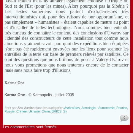
bassin irakien mais ils auraient également colonisé l'Afrique du
Sud et de l'Est (pour les mines). Alors pourquoi pas la Sibérie ?
Les textes sumériens nous parlent d'extraterrestres très
interventionnistes qui, pour des raisons de pur opportunisme, et
pas simplement « humanistes » étaient capables de mettre au point
et d'installer de telles technologies. Nous sommes bien entendu
très curieux de connaître le contenu des conclusions d'Uvarov sur
l'identité des constructeurs de cette installation tout comme nous
aimerions vraiment savoir pourquoi des expéditions bien équipées
n'ont pas été rapidement envoyées sur les lieux pour scanner les
entrailles de la terre sur base de premiers relevés par satellites. Ce
sont des questions que nous brûlons de poser à Valery Uvarov et
nous vous promettons que nous tenterons encore de le contacter
mais sans nous faire trop d'illusions.
Karma One
Karma
One
- ©
K
armapolis
- juillet 2005
Écrit par
Sos Justice
dans les catégories
Astéroïdes
,
Astrologie - Astronomie
,
Poutine,
Russie, Crimée, Ukraine, Chine, BRICS; Sy
0
Les commentaires sont fermés.