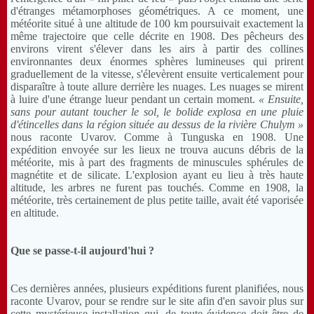
d'étranges métamorphoses géométriques. A ce moment, une
météorite situé à une altitude de 100 km poursuivait exactement la
même trajectoire que celle décrite en 1908. Des pêcheurs des
environs virent s'élever dans les airs à partir des collines
environnantes deux énormes sphères lumineuses qui prirent
graduellement de la vitesse, s'élevèrent ensuite verticalement pour
disparaître à toute allure derrière les nuages. Les nuages se mirent
à luire d'une étrange lueur pendant un certain moment.
« Ensuite,
sans pour autant toucher le sol, le bolide explosa en une pluie
d'étincelles dans la région située au dessus de la rivière Chulym »
nous raconte Uvarov. Comme à Tunguska en 1908. Une
expédition envoyée sur les lieux ne trouva aucuns débris de la
météorite, mis à part des fragments de minuscules sphérules de
magnétite et de silicate. L'explosion ayant eu lieu à très haute
altitude, les arbres ne furent pas touchés. Comme en 1908, la
météorite, très certainement de plus petite taille, avait été vaporisée
en altitude.
Que se passe-t-il aujourd'hui ?
Ces dernières années, plusieurs expéditions furent planifiées, nous
raconte Uvarov, pour se rendre sur le site afin d'en savoir plus sur
cette mystérieuse installation qui, de toute évidence doit être de