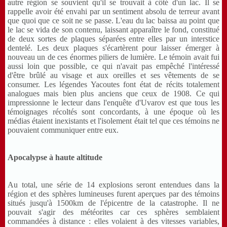
autre région se souvient qu'il se trouvait à côté d'un lac. Il se
rappelle avoir été envahi par un sentiment absolu de terreur avant
que quoi que ce soit ne se passe. L'eau du lac baissa au point que
le lac se vida de son contenu, laissant apparaître le fond, constitué
de deux sortes de plaques séparées entre elles par un interstice
dentelé. Les deux plaques s'écartèrent pour laisser émerger à
nouveau un de ces énormes piliers de lumière. Le témoin avait fui
aussi loin que possible, ce qui n'avait pas empêché l'intéressé
d'être brûlé au visage et aux oreilles et ses vêtements de se
consumer. Les légendes Yacoutes font état de récits totalement
analogues mais bien plus anciens que ceux de 1908. Ce qui
impressionne le lecteur dans l'enquête d'Uvarov est que tous les
témoignages récoltés sont concordants, à une époque où les
médias étaient inexistants et l'isolement était tel que ces témoins ne
pouvaient communiquer entre eux.
Apocalypse à haute altitude
Au total, une série de 14 explosions seront entendues dans la
région et des sphères lumineuses furent aperçues par des témoins
situés jusqu'à 1500km de l'épicentre de la catastrophe. Il ne
pouvait s'agir des météorites car ces sphères semblaient
commandées à distance : elles volaient à des vitesses variables,