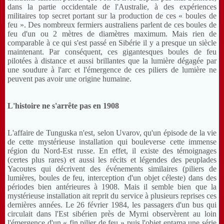
dans la partie occidentale de l'Australie, à des expériences
militaires top secret portant sur la production de ces « boules de
feu ». Des nombreux fermiers australiens parlent de ces boules de
feu d'un ou 2 mètres de diamètres maximum. Mais rien de
comparable à ce qui s'est passé en Sibérie il y a presque un siècle
maintenant. Par conséquent, ces gigantesques boules de feu
pilotées à distance et aussi brillantes que la lumière dégagée par
une soudure à l'arc et l'émergence de ces piliers de lumière ne
peuvent pas avoir une origine humaine.
L'histoire ne s'arrête pas en 1908
L'affaire de Tunguska n'est, selon Uvarov, qu'un épisode de la vie
de cette mystérieuse installation qui bouleverse cette immense
région du Nord-Est russe. En effet, il existe des témoignages
(certes plus rares) et aussi les récits et légendes des peuplades
Yacoutes qui décrivent des événements similaires (piliers de
lumières, boules de feu, interception d'un objet céleste) dans des
périodes bien antérieures à 1908. Mais il semble bien que la
mystérieuse installation ait reprit du service à plusieurs reprises ces
dernières années. Le 26 février 1984, les passagers d'un bus qui
circulait dans l'Est sibérien près de Myrni observèrent au loin
l'émergence d'un « fin pilier de feu » puis l'objet entama une série