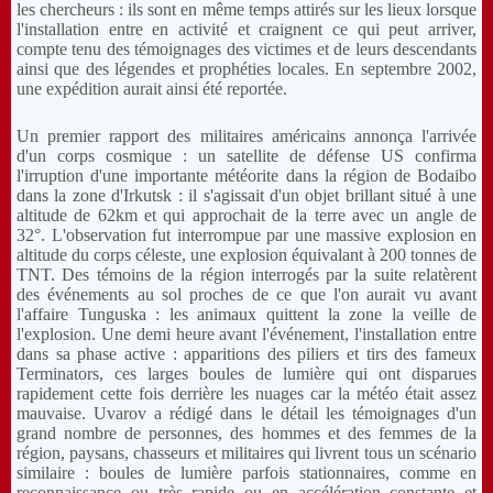
les chercheurs : ils sont en même temps attirés sur les lieux lorsque
l'installation entre en activité et craignent ce qui peut arriver,
compte tenu des témoignages des victimes et de leurs descendants
ainsi que des légendes et prophéties locales. En septembre 2002,
une expédition aurait ainsi été reportée.
Un premier rapport des militaires américains annonça l'arrivée
d'un corps cosmique : un satellite de défense US confirma
l'irruption d'une importante météorite dans la région de Bodaibo
dans la zone d'Irkutsk : il s'agissait d'un objet brillant situé à une
altitude de 62km et qui approchait de la terre avec un angle de
32°. L'observation fut interrompue par une massive explosion en
altitude du corps céleste, une explosion équivalant à 200 tonnes de
TNT. Des témoins de la région interrogés par la suite relatèrent
des événements au sol proches de ce que l'on aurait vu avant
l'affaire Tunguska : les animaux quittent la zone la veille de
l'explosion. Une demi heure avant l'événement, l'installation entre
dans sa phase active : apparitions des piliers et tirs des fameux
Terminators, ces larges boules de lumière qui ont disparues
rapidement cette fois derrière les nuages car la météo était assez
mauvaise. Uvarov a rédigé dans le détail les témoignages d'un
grand nombre de personnes, des hommes et des femmes de la
région, paysans, chasseurs et militaires qui livrent tous un scénario
similaire : boules de lumière parfois stationnaires, comme en
reconnaissance ou très rapide ou en accélération constante et