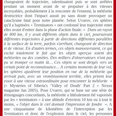
changeaient de trajectoire, ralentissaient puis se sont arrêtées
pendant un moment avant de se propulser à des vitesses
incroyables, probablement à la rencontre de l'ennemi, la météorite
destructrice dont l'impact aurait pu sans doute provoquer un
cataclysme fatal pour notre planète. Selon Uvarov, ces sphères
qu'il a baptisées « Terminators » ont cordonné leur trajectoire entre
elles avant d'entrer dans la phase d'action finale. «
Dans un rayon
de 800 km, il y avait différents objets dans le ciel, poursuivant
différentes trajectoires à partir de directions différentes parallèles
à la surface de la terre, parfois s'arrêtant, changeant de direction
et de vitesse. En d'autres termes, ces objets manoeuvraient, ce qui
exclut totalement le fait que les objets aperçus soient des
météorites ou des comètes. Des milliers d'observateurs n'ont pas
pu se tromper ce matin là… Ces objets se sont dirigés vers un
certain point de reconnaissance… A certains moments de leur vol,
les sphères ajustèrent leur position en vue de la météorite qui
arrivait puis, avec un vrombissement terrible, elles prirent leur
essor à une vitesse extraordinaire pour rencontrer la météorite
»
(« Mysteries of Siberia's ‘Valley of Death' Part 2 » Nexus
magazine Jan 2005). Pour Uvarov, qui se base sur une série de
témoignages concordants, la météorite a littéralement été vaporisée
par les « terminators » à une altitude d'environ 10 km ou à tout le
moins,
« l'objet dans le ciel donnait l'impression de fondre
». A
une cinquantaine de kilomètres de l'interception par les
Terminators et donc de l'explosion dans le ciel, les personnes