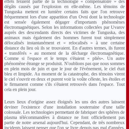
effets feraient partie de la technologie « compensatoire » des
dégâts causés par l'explosion en elle-même. Les témoins de
Tunguska mettent en lumière certains faits que l'on retrouve
fréquemment lors d'une apparition d'un Ovni dont la technologie
est sensée également dégager d'importants phénomènes
électromagnétiques. Selon les informations collectées par Uvarov
auprès des descendants directs des victimes de Tunguska, des
animaux mais également des hommes furent tout simplement
délocalisés instantanément et « relocalisés » à une certaine
distance du lieu où ils se trouvaient. En d'autres termes, ils furent
« transférés » au moment de la décharge électromagnétique.
Comme si l'espace et le temps s'étaient « pliés». Un autre
phénomène étrange se produisit. N'oublions pas que nous sommes
en plein mois de juin et que le jour de l'événement, le ciel était
bleu et limpide. Au moment de la catastrophe, des témoins virent
le ciel s'ouvrir en deux et purent voir la voûte céleste, les étoiles et
le firmament comme s'ils s'étaient retrouvés dans l'espace. Tout
cela en plein jour.
Leurs lieux d'origine assez éloignés les uns des autres laissent
deviner l'existence d'une installation souterraine d'une taille
colossale. Les technologies permettant de fabriquer des sphères de
plasma télécommandées à distance ne font officiellement pas
partie de notre arsenal aujourd'hui. Cependant, de très nombreux
incidents laissent penser que l'on se livre depuis pas mal d'années,