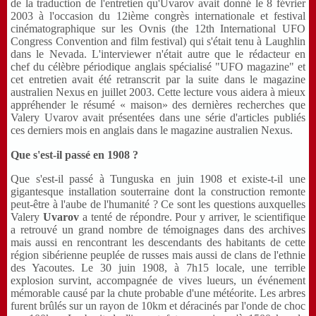
de la traduction de l'entretien qu'Uvarov avait donné le 8 février
2003 à l'occasion du 12ième congrès internationale et festival
cinématographique sur les Ovnis (the 12th International UFO
Congress Convention and film festival) qui s'était tenu à Laughlin
dans le Nevada. L'interviewer n'était autre que le rédacteur en
chef du célèbre périodique anglais spécialisé "UFO magazine" et
cet entretien avait été retranscrit par la suite dans le magazine
australien Nexus en juillet 2003. Cette lecture vous aidera à mieux
appréhender le résumé « maison» des dernières recherches que
Valery Uvarov avait présentées dans une série d'articles publiés
ces derniers mois en anglais dans le magazine australien Nexus.
Que s'est-il passé en 1908 ?
Que s'est-il passé à Tunguska en juin 1908 et existe-t-il une
gigantesque installation souterraine dont la construction remonte
peut-être à l'aube de l'humanité ? Ce sont les questions auxquelles
Valery
Uvarov
a tenté de répondre. Pour y arriver, le scientifique
a retrouvé un grand nombre de témoignages dans des archives
mais aussi en rencontrant les descendants des habitants de cette
région sibérienne peuplée de russes mais aussi de clans de l'ethnie
des Yacoutes. Le 30 juin 1908, à 7h15 locale, une terrible
explosion survint, accompagnée de vives lueurs, un événement
mémorable causé par la chute probable d'une météorite. Les arbres
furent brûlés sur un rayon de 10km et déracinés par l'onde de choc