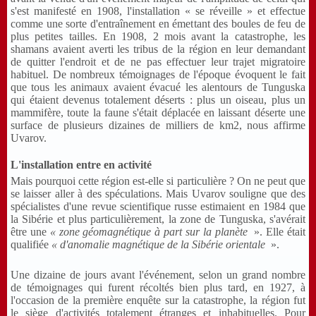
s'est manifesté en 1908, l'installation « se réveille » et effectue
comme une sorte d'entraînement en émettant des boules de feu de
plus petites tailles. En 1908, 2 mois avant la catastrophe, les
shamans avaient averti les tribus de la région en leur demandant
de quitter l'endroit et de ne pas effectuer leur trajet migratoire
habituel. De nombreux témoignages de l'époque évoquent le fait
que tous les animaux avaient évacué les alentours de Tunguska
qui étaient devenus totalement déserts : plus un oiseau, plus un
mammifère, toute la faune s'était déplacée en laissant déserte une
surface de plusieurs dizaines de milliers de km2, nous affirme
Uvarov.
L'installation entre en activité
Mais pourquoi cette région est-elle si particulière ? On ne peut que
se laisser aller à des spéculations. Mais Uvarov souligne que des
spécialistes d'une revue scientifique russe estimaient en 1984 que
la Sibérie et plus particulièrement, la zone de Tunguska, s'avérait
être une
« zone géomagnétique à part sur la planète
». Elle était
qualifiée
« d'anomalie magnétique de la Sibérie orientale
».
Une dizaine de jours avant l'événement, selon un grand nombre
de témoignages qui furent récoltés bien plus tard, en 1927, à
l'occasion de la première enquête sur la catastrophe, la région fut
le siège d'activités totalement étranges et inhabituelles. Pour