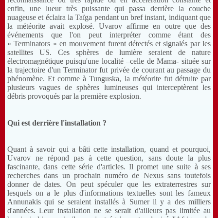
enfin, une lueur très puissante qui passa derrière la couche
nuageuse et éclaira la Taïga pendant un bref instant, indiquant que
la météorite avait explosé. Uvarov affirme en outre que des
événements que l'on peut interpréter comme étant des
« Terminators » en mouvement furent détectés et signalés par les
satellites US. Ces sphères de lumière seraient de nature
électromagnétique puisqu'une localité –celle de Mama- située sur
la trajectoire d'un Terminator fut privée de courant au passage du
phénomène. Et comme à Tunguska, la météorite fut détruite par
plusieurs vagues de sphères lumineuses qui interceptèrent les
débris provoqués par la première explosion.
Qui est derrière l'installation ?
Quant à savoir qui a bâti cette installation, quand et pourquoi,
Uvarov ne répond pas à cette question, sans doute la plus
fascinante, dans cette série d'articles. Il promet une suite à ses
recherches dans un prochain numéro de Nexus sans toutefois
donner de dates. On peut spéculer que les extraterrestres sur
lesquels on a le plus d'informations textuelles sont les fameux
Annunakis qui se seraient installés à Sumer il y a des milliers
d'années. Leur installation ne se serait d'ailleurs pas limitée au