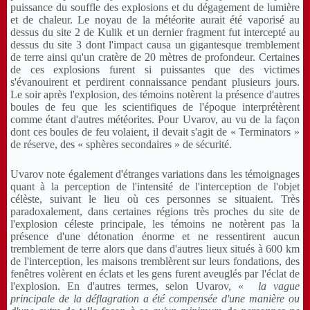
puissance du souffle des explosions et du dégagement de lumière
et de chaleur. Le noyau de la météorite aurait été vaporisé au
dessus du site 2 de Kulik et un dernier fragment fut intercepté au
dessus du site 3 dont l'impact causa un gigantesque tremblement
de terre ainsi qu'un cratère de 20 mètres de profondeur. Certaines
de ces explosions furent si puissantes que des victimes
s'évanouirent et perdirent connaissance pendant plusieurs jours.
Le soir après l'explosion, des témoins notèrent la présence d'autres
boules de feu que les scientifiques de l'époque interprétèrent
comme étant d'autres météorites. Pour Uvarov, au vu de la façon
dont ces boules de feu volaient, il devait s'agit de « Terminators »
de réserve, des « sphères secondaires » de sécurité.
Uvarov note également d'étranges variations dans les témoignages
quant à la perception de l'intensité de l'interception de l'objet
célèste, suivant le lieu où ces personnes se situaient. Très
paradoxalement, dans certaines régions très proches du site de
l'explosion céleste principale, les témoins ne notèrent pas la
présence d'une détonation énorme et ne ressentirent aucun
tremblement de terre alors que dans d'autres lieux situés à 600 km
de l'interception, les maisons tremblèrent sur leurs fondations, des
fenêtres volèrent en éclats et les gens furent aveuglés par l'éclat de
l'explosion. En d'autres termes, selon Uvarov, «
la vague
principale de la déflagration a été compensée d'une manière ou