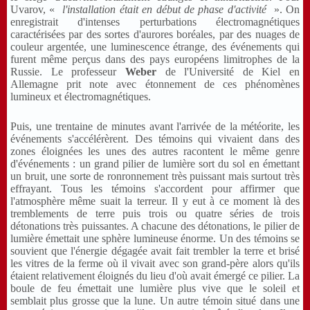
Uvarov, «
l'installation était en début de phase d'activité
». On
enregistrait d'intenses perturbations électromagnétiques
caractérisées par des sortes d'aurores boréales, par des nuages de
couleur argentée, une luminescence étrange, des événements qui
furent même perçus dans des pays européens limitrophes de la
Russie. Le professeur
Weber
de l'Université de Kiel en
Allemagne prit note avec étonnement de ces phénomènes
lumineux et électromagnétiques.
Puis, une trentaine de minutes avant l'arrivée de la météorite, les
événements s'accélérèrent. Des témoins qui vivaient dans des
zones éloignées les unes des autres racontent le même genre
d'événements : un grand pilier de lumière sort du sol en émettant
un bruit, une sorte de ronronnement très puissant mais surtout très
effrayant. Tous les témoins s'accordent pour affirmer que
l'atmosphère même suait la terreur. Il y eut à ce moment là des
tremblements de terre puis trois ou quatre séries de trois
détonations très puissantes. A chacune des détonations, le pilier de
lumière émettait une sphère lumineuse énorme. Un des témoins se
souvient que l'énergie dégagée avait fait trembler la terre et brisé
les vitres de la ferme où il vivait avec son grand-père alors qu'ils
étaient relativement éloignés du lieu d'où avait émergé ce pilier. La
boule de feu émettait une lumière plus vive que le soleil et
semblait plus grosse que la lune. Un autre témoin situé dans une