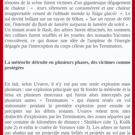
témoins de la scène furent victimes d'un gigantesque dégagement
de chaleur : «
leurs vêtements se consumèrent et une chaleur
insupportable venant de l'altitude inonda la Taïga glacée
». Le
sol devint brûlant sur un rayon de 60km.
« Sur un rayon de 600
km, l'intensité du flash de lumière surpassa la lumière du soleil »
.
Un instant avant le flash, des arbres furent déracinés, les sommets
des collines furent soufflés et les yourtes des nomades Yacoutes
s'envolèrent, ce qui donne une idée de l'ampleur de l'énergie
dégagée par l'interception du corps céleste par les Terminators.
La météorite détruite en plusieurs phases, des victimes comme
protégées
En fait, selon Uvarov, il n'y eut pas une seule explosion mais
plusieurs : une explosion principale qui fit fondre la météorite et la
brisa en plusieurs morceaux qui furent alors interceptés par
plusieurs autres « Terminators » qui étaient restés en vol
stationnaire pendant la première explosion pour ensuite se
précipiter sur les débris restants. Uvarov retient trois sites
distinctifs d'explosions par les Terminators, des zones séparées par
une centaine de kilomètres de distance : Shishkov (site 1), Kulik
(site 2) et enfin le cratère de Voronov (site 3). Les arbres ne furent
pas abattus par un projectile mais brûlés et projetés au sol par la