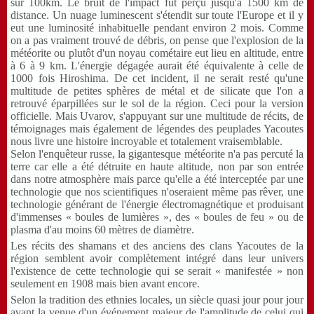
sur 100km. Le bruit de l'impact fut perçu jusqu'à 1500 km de
distance. Un nuage luminescent s'étendit sur toute l'Europe et il y
eut une luminosité inhabituelle pendant environ 2 mois. Comme
on a pas vraiment trouvé de débris, on pense que l'explosion de la
météorite ou plutôt d'un noyau cométaire eut lieu en altitude, entre
à 6 à 9 km. L'énergie dégagée aurait été équivalente à celle de
1000 fois Hiroshima. De cet incident, il ne serait resté qu'une
multitude de petites sphères de métal et de silicate que l'on a
retrouvé éparpillées sur le sol de la région. Ceci pour la version
officielle. Mais Uvarov, s'appuyant sur une multitude de récits, de
témoignages mais également de légendes des peuplades Yacoutes
nous livre une histoire incroyable et totalement vraisemblable.
Selon l'enquêteur russe, la gigantesque météorite n'a pas percuté la
terre car elle a été détruite en haute altitude, non par son entrée
dans notre atmosphère mais parce qu'elle a été interceptée par une
technologie que nos scientifiques n'oseraient même pas rêver, une
technologie générant de l'énergie électromagnétique et produisant
d'immenses « boules de lumières », des « boules de feu » ou de
plasma d'au moins 60 mètres de diamètre.
Les récits des shamans et des anciens des clans Yacoutes de la
région semblent avoir complètement intégré dans leur univers
l'existence de cette technologie qui se serait « manifestée » non
seulement en 1908 mais bien avant encore.
Selon la tradition des ethnies locales, un siècle quasi jour pour jour
avant la venue d'un événement majeur de l'amplitude de celui qui