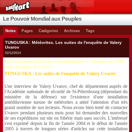
Le Pouvoir Mondial aux Peuples
Notes
Pages
Catégories
Archives
Tags
TUNGUSKA : Météorites. Les suites de l'enquête de Valery
Uvarov
02/12/2014
Qui pouvaient maîtriser ces technologies à l'époque, en 1908,
pour protéger la Terre ?
TUNGUSKA : Les suites de l'enquête de Valery Uvarov
Une interview de Valery Uvarov, chef de département auprès de
l'Académie nationale de sécurité de St-Pétersbourg (dépendant du
ministère de la défense) sur l'existence d'une installation
antédiluvienne tueuse de météorites a attiré l'attention d'un très
grand nombre de nos lecteurs. Nous avons bien tenté de contacter
Uvarov pendant plusieurs mois pour lui demander des nouvelles
de ses expéditions sur site en Sibérie mais sans succès. L'intéressé
s'est exprimé depuis la fin de l'année 2004 et le début de l'année
2005 à travers de longues séries d'articles sur cette installation