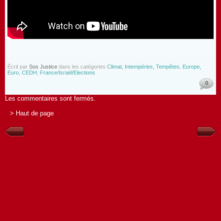
Écrit par
Sos Justice
dans les catégories
Climat, Intempéries, Tempêtes
,
Europe,
Euro, CEDH
,
France/Israël/Elections
0
Les commentaires sont fermés.
> Haut de page