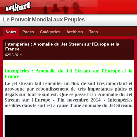
Le Pouvoir Mondial aux Peuples
Notes
Pages
Catégories
Archives
Tags
Intempéries : Anomalie du Jet Stream sur l'Europe et la
France
02/12/2014
Un signe de l'inversion des pôles magnétiques en cours ?
Intempéries : Anomalie du Jet Stream sur l'Europe et la
France
Le jet stream fait remonter un flux de sud très important et
provoque par rebondissement de très importantes pluies et
dégâts sur tout le sud-est. Que se passe t-il ? Anomalie du Jet
Stream sur l'Europe - Fin novembre 2014 - Intempéries
insolites dans le sud-est à cause d'une anomalie du Jet Stream.