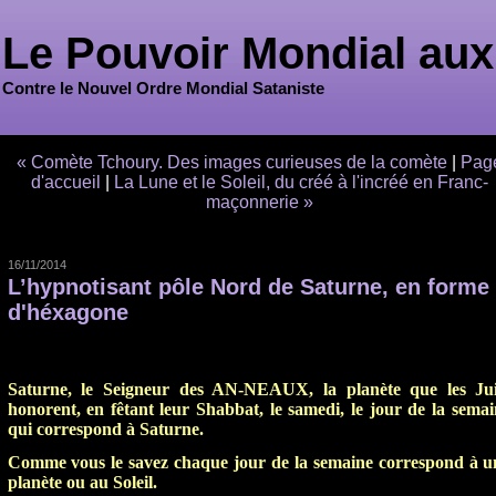
Le Pouvoir Mondial aux
Contre le Nouvel Ordre Mondial Sataniste
« Comète Tchoury. Des images curieuses de la comète
|
Pag
d'accueil
|
La Lune et le Soleil, du créé à l'incréé en Franc-
maçonnerie »
16/11/2014
L’hypnotisant pôle Nord de Saturne, en forme
d'héxagone
Saturne, le Seigneur des AN-NEAUX, la planète que les Jui
honorent, en fêtant leur
Shabbat,
le samedi, le jour de la semai
qui correspond à Saturne.
Comme vous le savez chaque jour de la semaine correspond à u
planète ou au Soleil.