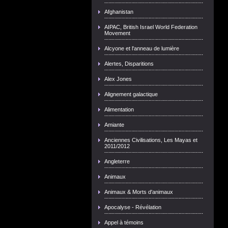
Afghanistan
AIPAC, British Israel World Federation
Movement
Alcyone et l'anneau de lumière
Alertes, Disparitions
Alex Jones
Alignement galactique
Alimentation
Amiante
Anciennes Civilisations, Les Mayas et
2011/2012
Angleterre
Animaux
Animaux & Morts d'animaux
Apocalyse - Révélation
Appel à témoins