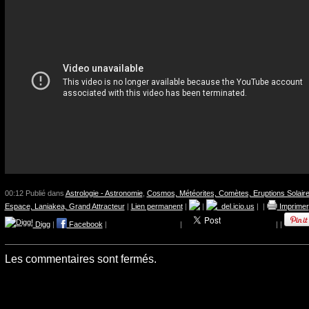
00:12 Publié dans
Astrologie - Astronomie
,
Cosmos, Météorites, Comètes, Eruptions Solaire
Espace, Laniakea, Grand Attracteur
|
Lien permanent
|
|
del.icio.us
|
|
Imprimer
Digg
|
Facebook
|
|
|
|
Les commentaires sont fermés.