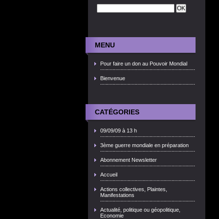
MENU
Pour faire un don au Pouvoir Mondial
Bienvenue
CATÉGORIES
09/09/09 à 13 h
3ème guerre mondiale en préparation
Abonnement Newsletter
Accueil
Actions collectives, Plaintes,
Manifestations
Actualité, politique ou géopolitique,
Economie