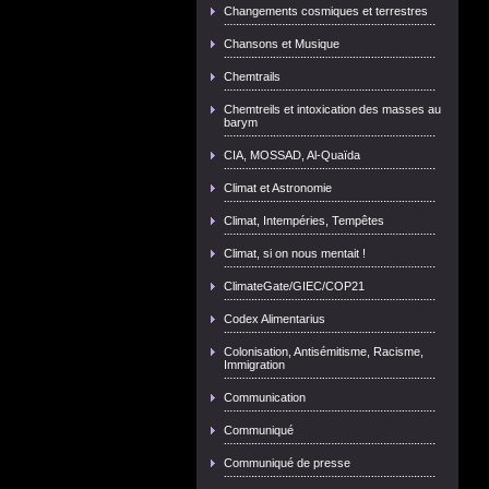
Changements cosmiques et terrestres
Chansons et Musique
Chemtrails
Chemtreils et intoxication des masses au
barym
CIA, MOSSAD, Al-Quaïda
Climat et Astronomie
Climat, Intempéries, Tempêtes
Climat, si on nous mentait !
ClimateGate/GIEC/COP21
Codex Alimentarius
Colonisation, Antisémitisme, Racisme,
Immigration
Communication
Communiqué
Communiqué de presse