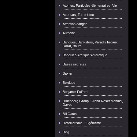
Atomes, Particules élémentaires, Vie
Attentats, Terrorisme
Attention danger
Autriche
Banques, Banksters, Paradis fiscaux,
Dollar, Bours
Banquise/Arctique/Antarctique
Bases secrètes
Baxter
Belgique
Benjamin Fulford
Bildenberg Group, Grand Reset Mondial,
Davos
Bill Gates
Bioterrorisme, Eugénisme
Blog