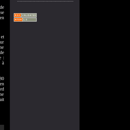
de
ise
 en
 et
sur
one
de
e :
s à
980
 en
ord
une
it