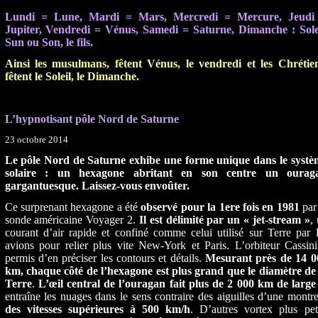
Lundi = Lune, Mardi = Mars, Mercredi = Mercure, Jeudi
Jupiter, Vendredi =
Vénus, Samedi = Saturne, Dimanche : Solei
Sun ou Son, le fils.
Ainsi les musulmans, fêtent Vénus, le vendredi et les Chrétien
fêtent le Soleil, le Dimanche.
L’hypnotisant pôle Nord de Saturne
23 octobre 2014
Le pôle Nord de Saturne exhibe une forme unique dans le systè
solaire : un hexagone abritant en son centre un ourag
gargantuesque. Laissez-vous envoûter.
Ce surprenant hexagone a été
observé pour la 1ere fois en 1981
par
sonde américaine Voyager 2.
Il est délimité par un « jet-stream »
,
courant d’air rapide et confiné comme celui utilisé sur Terre par 
avions pour relier plus vite New-York et Paris. L’orbiteur Cassin
permis d’en préciser les contours et détails.
Mesurant près de 14 0
km, chaque côté de l’hexagone est plus grand que le diamètre de 
Terre
.
L’œil central de l’ouragan fait plus de 2 000 km de large
entraîne les nuages dans le sens contraire des aiguilles d’une montr
des vitesses supérieures à 500 km/h
. D’autres vortex plus pet