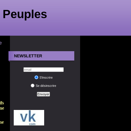
 Peuples
e
NEWSLETTER
S'inscrire
Se désinscrire
fs
ne
ne