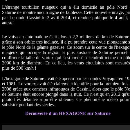
L'étrange tourbillon nuageux qui a élu domicile au pôle Nord 
Saturne ne montre aucun signe de faiblesse. Cette nouvelle image, pr
par la sonde Cassini le 2 avril 2014, et rendue publique le 4 août,
atteste.
Le vaisseau automatique était alors à 2,2 millions de km de Saturne
grâce à son orbite très inclinée, il a pu prendre cette vue plongeante 
le pôle Nord de la géante gazeuse. Ce zoom sur le centre de l'hexag
nuageux qui occupe la région la plus australe de Saturne permet 
confirmer la taille du vortex qui s'est creusé à l'endroit même du pôl
2000 km de diamètre. En ce lieu, les vents circulaires sont mesuré
plus de 500 km/h !
L'hexagone de Saturne avait été aperçu par les sondes Voyager en 1
et 1981. Le vortex avait été clairement identifié pour la première fois
2008 grâce aux caméras infrarouges de Cassini, alors que le pôle N
de Saturne était encore plongé dans la nuit. Ce n'est qu'en 2012 qu'
photo très détaillée a pu être obtenue. Ce phénomène météo pourra
subsister pendant des siècles.
Découverte d'un HEXAGONE sur Saturne