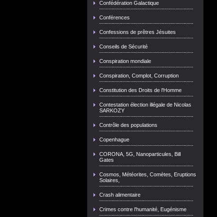
Confédération Galactique
Conférences
Confessions de prêtres Jésuites
Conseils de Sécurité
Conspiration mondiale
Conspiration, Complot, Corruption
Constitution des Droits de l'Homme
Contestation élection illégale de Nicolas
SARKOZY
Contrôle des populations
Copenhague
CORONA, 5G, Nanoparticules, Bill
Gates
Cosmos, Météorites, Comètes, Eruptions
Solaires,
Crash alimentaire
Crimes contre l'humanité, Eugénisme