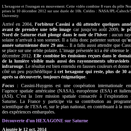
L'hexagone et l'ouragan en mouvement. Cette vidéo combine 8 vues du pôle Nor
prises le 10 décembre 2012 sur une durée de 10h. Crédits : NASA/JPL-Caltech
University.
Arrivé en 2004,
l’orbiteur Cassini a dû attendre quelques anné
avant de prendre une telle image
car jusqu’en août 2009,
le p
Nord de Saturne était plongé dans le noir de l’hiver
: aucun ray
solaire n’arrivait à son sommet. Il a fallu donc patienter surtout qu’
u
année saturnienne dure 29 ans
… Il a fallu aussi attendre que Cass
se place sur une orbite polaire. L’image présentée ici a été obtenue le
décembre 2012.
Elle combine les émissions reçues dans le domai
de la lumière visible mais aussi des rayonnements ultraviolets 
infrarouge
. Le résultat est bien entendu en fausses couleurs et donne
côté un peu psychédélique à
cet hexagone qui reste, plus de 30 a
après sa découverte, toujours énigmatique
.
Focus
: Cassini-Huygens est une coopération internationale ent
l’agence spatiale américaine (NASA), européenne (ESA) et italien
(ASI). C’est la 1ere mission spatiale consacrée à l’exploration 
Saturne. La France y participe via sa contribution au program
scientifique de l’ESA et, sur le plan national, en contribuant à la moi
des expériences embarquées.
Découverte d'un HEXAGONE sur Saturne
Ajoutée le 12 oct. 2014