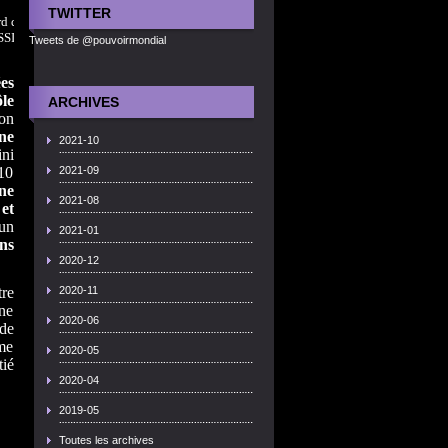
TWITTER
d de Saturne
/SSI/Hampton
Tweets de @pouvoirmondial
es
ôle
ARCHIVES
on
ne
2021-10
ini
 10
2021-09
ne
2021-08
et
 un
2021-01
ns
2020-12
re
2020-11
ne
2020-06
de
me
2020-05
tié
2020-04
2019-05
Toutes les archives