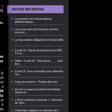
 =
NOTES RÉCENTES
l,
La nuisance de l'universalisme
s,
philanthropique...
Les trous noirs de l'Univers sont les
sources...
La Vaccination obligatoire est impossible
:...
Covid-19 : Soirée de lancement la UNE
TV en...
me
an
Vidéo : Covid-19 : Tout passe……. sauf
leur...
Covid 19, Tous ensemble pour défendre
 la
nos...
 un
les
Coup de tonnerre : Poutine lève les...
i a
Qu'est-ce que le système immunitaire
00
naturel et...
la
et
« Nous sommes le pouvoir » ! Discours
de John...
e à
its
Chant des soignant-es arlesien.nes !