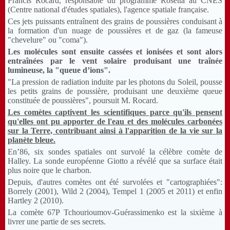
Francis Rocard, responsable du programme Rosetta au CNES
(Centre national d'études spatiales), l'agence spatiale française.
Ces jets puissants entraînent des grains de poussières conduisant à
la formation d'un nuage de poussières et de gaz (la fameuse
"chevelure" ou "coma").
Les molécules sont ensuite cassées et ionisées et sont alors
entraînées par le vent solaire produisant une traînée
lumineuse, la "queue d’ions".
"La pression de radiation induite par les photons du Soleil, pousse
les petits grains de poussière, produisant une deuxième queue
constituée de poussières", poursuit M. Rocard.
Les comètes captivent les scientifiques parce qu'ils pensent
qu'elles ont pu apporter de l'eau et des molécules carbonées
sur la Terre, contribuant ainsi à l'apparition de la vie sur la
planète bleue.
En’86, six sondes spatiales ont survolé la célèbre comète de
Halley. La sonde européenne Giotto a révélé que sa surface était
plus noire que le charbon.
Depuis, d'autres comètes ont été survolées et "cartographiées":
Borrely (2001), Wild 2 (2004), Tempel 1 (2005 et 2011) et enfin
Hartley 2 (2010).
La comète 67P Tchourioumov-Guérassimenko est la sixième à
livrer une partie de ses secrets.