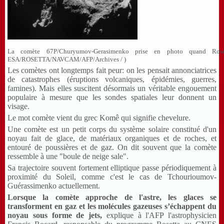
La comète 67P/Churyumov-Gerasimenko prise en photo quand Rose
ESA/ROSETTA/NAVCAM/AFP/Archives / )
Les comètes ont longtemps fait peur: on les pensait annonciatrices
de catastrophes (éruptions volcaniques, épidémies, guerres,
famines). Mais elles suscitent désormais un véritable engouement
populaire à mesure que les sondes spatiales leur donnent un
visage.
Le mot comète vient du grec Komê qui signifie chevelure.
Une comète est un petit corps du système solaire constitué d'un
noyau fait de glace, de matériaux organiques et de roches, et
entouré de poussières et de gaz. On dit souvent que la comète
ressemble à une "boule de neige sale".
Sa trajectoire souvent fortement elliptique passe périodiquement à
proximité du Soleil, comme c'est le cas de Tchourioumov-
Guérassimenko actuellement.
Lorsque la comète approche de l'astre, les glaces se
transforment en gaz et les molécules gazeuses s’échappent du
noyau sous forme de jets,
explique à l'AFP l'astrophysicien