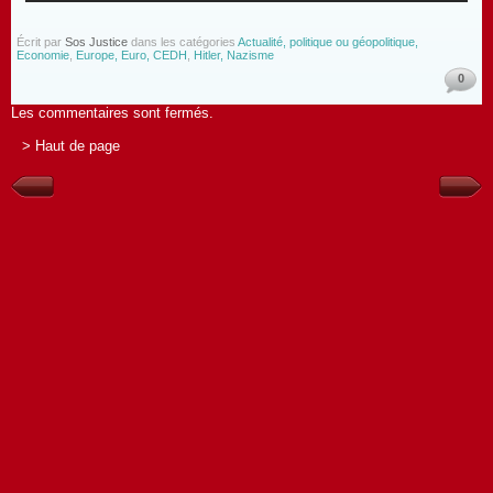
Écrit par
Sos Justice
dans les catégories
Actualité, politique ou géopolitique,
Economie
,
Europe, Euro, CEDH
,
Hitler, Nazisme
0
Les commentaires sont fermés.
> Haut de page