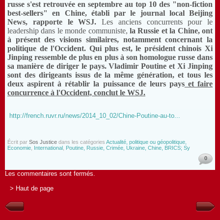
russe s'est retrouvée en septembre au top 10 des "non-fiction
best-sellers" en Chine, établi par le journal local Beijing
News, rapporte le WSJ.
Les anciens concurrents pour le
leadership dans le monde communiste,
la Russie et la Chine, ont
à présent des visions similaires, notamment concernant la
politique de l'Occident. Qui plus est, le président chinois Xi
Jinping ressemble de plus en plus à son homologue russe dans
sa manière de diriger le pays.
Vladimir Poutine et Xi Jinping
sont des dirigeants issus de la même génération, et tous les
deux aspirent à rétablir la puissance de leurs pays
et faire
concurrence à l'Occident, conclut le WSJ.
http://french.ruvr.ru/news/2014_10_02/Chine-Poutine-au-to...
Écrit par
Sos Justice
dans les catégories
Actualité, politique ou géopolitique,
Economie
,
International
,
Poutine, Russie, Crimée, Ukraine, Chine, BRICS; Sy
0
Les commentaires sont fermés.
> Haut de page