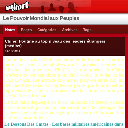
Le Pouvoir Mondial aux Peuples
Notes
Pages
Catégories
Archives
Tags
Chine: Poutine au top niveau des leaders étrangers
(médias)
14/10/2014
Quand les nazis US/UE sanctionnent la Russie de Poutine
pour des crimes imaginaires qu'ils auraient commis en
Ukraine, les pays des BRICS, et notamment la Chine
profitent de ces sanctions pour faire couler le dollar et les
US/UE/Nazis. Les accords et contrats pleuvent entre eux, au
détriment des nazis, et simplement parce que Poutine est au
top niveau des leaders étrangers pour la Chine, reconnu par
le Wall Street Journal
Le but, faire déguerpir les bases militaires US/Nazies de leur
environnement proche qui contrôlent tous les passages des
richesses pétrolifères et énergétiques en mer de Chine, en Asie
et dans l'océan indien.
Le Dessous Des Cartes - Les bases militaires américaines dans