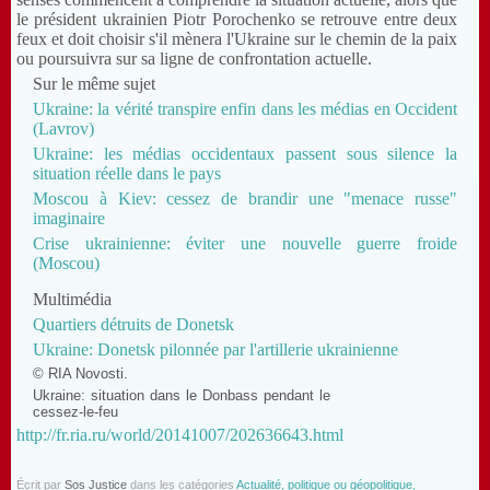
le président ukrainien Piotr Porochenko se retrouve entre deux
feux et doit choisir s'il mènera l'Ukraine sur le chemin de la paix
ou poursuivra sur sa ligne de confrontation actuelle.
Sur le même sujet
Ukraine: la vérité transpire enfin dans les médias en Occident
(Lavrov)
Ukraine: les médias occidentaux passent sous silence la
situation réelle dans le pays
Moscou à Kiev: cessez de brandir une "menace russe"
imaginaire
Crise ukrainienne: éviter une nouvelle guerre froide
(Moscou)
Multimédia
Quartiers détruits de Donetsk
Ukraine: Donetsk pilonnée par l'artillerie ukrainienne
© RIA Novosti.
Ukraine: situation dans le Donbass pendant le
cessez-le-feu
http://fr.ria.ru/world/20141007/202636643.html
Écrit par
Sos Justice
dans les catégories
Actualité, politique ou géopolitique,