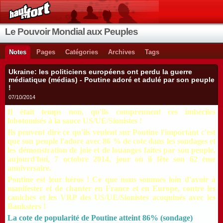
Le Pouvoir Mondial aux Peuples
Notes
Pages
Catégories
Archives
Tags
Ukraine: les politiciens européens ont perdu la guerre
médiatique (médias) - Poutine adoré et adulé par son peuple
!
07/10/2014
Il était temps non, qu'ils comprennent ces imbéciles
lobotomisés à la sauce US/UE/Sionistes !
Ils peuvent dire ce qu'ils veulent sur Poutine l'important c'est
que son peuple l'adore avec 86 % de cote dans les sondages et
les démonstration de joie et de louanges faites par son peuple,
aujourd'hui, 7 octobre 2014, jour où il fête son 62 ème
anniversaire.
Poutine est leur héros ! Ce que nous sommes loin d'avoir à
manifester et de chanter en France et en Europe, contre les
caniches et les VRP des US/UE/Sionistes acoquinés avec les
Banksters !
La cote de popularité de Poutine atteint 86% (sondage)