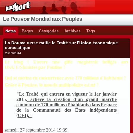
Le Pouvoir Mondial aux Peuples
Notes
Pages
Catégories
Archives
Tags
La Douma russe ratifie le Traité sur l’Union économique
eurasiatique
28/09/2014
Et bing ! Encore une gifle magistrale infligée aux
US/UE/Sionistes par Poutine !
Qui se mettra en concurrence avec
170 millions d'habitants ?
Grâce à Poutine, le monde multipolaire est né !
"Le Traité, qui entrera en vigueur le 1er janvier
2015,
achève la création d’un grand marché
commun de 170 millions d’habitants dans l’espace
de la Communauté des États indépendants
(CEI)."
samedi, 27 septembre 2014 19:39