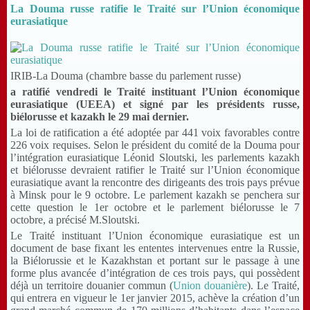
La Douma russe ratifie le Traité sur l’Union économique
eurasiatique
IRIB-La Douma (chambre basse du parlement russe)
a ratifié vendredi le Traité instituant l’Union économique
eurasiatique (UEEA) et signé par les présidents russe,
biélorusse et kazakh le 29 mai dernier.
La loi de ratification a été adoptée par 441 voix favorables contre
226 voix requises. Selon le président du comité de la Douma pour
l’intégration eurasiatique Léonid Sloutski, les parlements kazakh
et biélorusse devraient ratifier le Traité sur l’Union économique
eurasiatique avant la rencontre des dirigeants des trois pays prévue
à Minsk pour le 9 octobre. Le parlement kazakh se penchera sur
cette question le 1er octobre et le parlement biélorusse le 7
octobre, a précisé M.Sloutski.
Le Traité instituant l’Union économique eurasiatique est un
document de base fixant les ententes intervenues entre la Russie,
la Biélorussie et le Kazakhstan et portant sur le passage à une
forme plus avancée d’intégration de ces trois pays, qui possèdent
déjà un territoire douanier commun (
Union douanière
). Le Traité,
qui entrera en vigueur le 1er janvier 2015, achève la création d’un