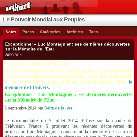
Le Pouvoir Mondial aux Peuples
Notes
Pages
Catégories
Archives
Tags
Exceptionnel – Luc Montagnier : ses dernières découvertes
sur la Mémoire de l’Eau
20/09/2014
Si vous avez manqué l'émission !
Nous avons ainsi les preuves que le génotype de notre ADN
est aussi enregistré non seulement dans l'eau qui constitue 90
% de notre corps mais qu'il est aussi enregistré dans
la
mémoire de l'Univers.
Exceptionnel – Luc Montagnier : ses dernières découvertes
sur la Mémoire de l’Eau
6 septembre 2014 par
Delta de la lyre
e documentaire du 5 juillet 2014 diffusé sur la chaîne de
L
Télévision France 5 prouvant les récentes découvertes du
professeur Luc Montagnier concernant la mémoire de l'eau est