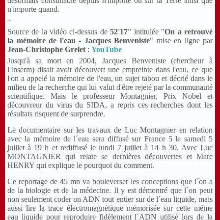
désormais consultable depuis n'importe où sur la Terre ainsi que
n'importe quand.
~
Source de la vidéo ci-dessus de
52'17''
intitulée "
On a retrouvé
la mémoire de l'eau - Jacques Benveniste
" mise en ligne par
Jean-Christophe Grelet
:
YouTube
Jusqu'à sa mort en 2004, Jacques Benveniste (chercheur à
l'Inserm) disait avoir découvert une empreinte dans l'eau, ce que
l'on a appelé la mémoire de l'eau, un sujet tabou et décrié dans le
milieu de la recherche qui lui valut d'être rejeté par la communauté
scientifique. Mais le professeur Montagnier, Prix Nobel et
découvreur du virus du SIDA, a repris ces recherches dont les
résultats risquent de surprendre.
Le documentaire sur les travaux de Luc Montagnier en relation
avec la mémoire de l´eau sera diffusé sur France 5 le samedi 5
juillet à 19 h et rediffusé le lundi 7 juillet à 14 h 30. Avec Luc
MONTAGNIER qui relate se dernières découvertes et Marc
HENRY qui explique le pourquoi du comment.
Ce reportage de 45 mn va bouleverser les conceptions que l´on a
de la biologie et de la médecine. Il y est démontré que l´on peut
non seulement coder un ADN tout entier sur de l´eau liquide, mais
aussi lire la trace électromagnétique mémorisée sur cette même
eau liquide pour reproduire fidèlement l´ADN utilisé lors de la