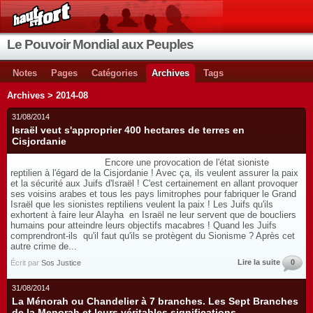
Le Pouvoir Mondial aux Peuples
Notes
Pages
Catégories
Archives
Tags
Archives > 2014-08
31/08/2014
Israël veut s'approprier 400 hectares de terres en
Cisjordanie
Encore une provocation de l'état sioniste
reptilien à l'égard de la Cisjordanie ! Avec ça, ils veulent assurer la paix
et la sécurité aux Juifs d'Israël ! C'est certainement en allant provoquer
ses voisins arabes et tous les pays limitrophes pour fabriquer le Grand
Israël que les sionistes reptiliens veulent la paix ! Les Juifs qu'ils
exhortent à faire leur Alayha en Israël ne leur servent que de boucliers
humains pour atteindre leurs objectifs macabres ! Quand les Juifs
comprendront-ils qu'il faut qu'ils se protègent du Sionisme ? Après cet
autre crime de...
Lire la suite
0
Écrit par
Sos Justice
31/08/2014
La Ménorah ou Chandelier à 7 branches. Les Sept Branches
de la Menorah et leurs véritables significations