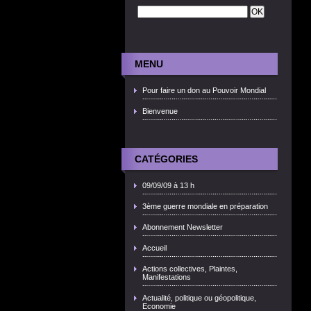
MENU
Pour faire un don au Pouvoir Mondial
Bienvenue
CATÉGORIES
09/09/09 à 13 h
3ème guerre mondiale en préparation
Abonnement Newsletter
Accueil
Actions collectives, Plaintes,
Manifestations
Actualité, politique ou géopolitique,
Economie