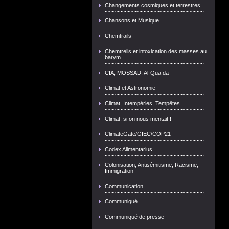
Changements cosmiques et terrestres
Chansons et Musique
Chemtrails
Chemtreils et intoxication des masses au
barym
CIA, MOSSAD, Al-Quaïda
Climat et Astronomie
Climat, Intempéries, Tempêtes
Climat, si on nous mentait !
ClimateGate/GIEC/COP21
Codex Alimentarius
Colonisation, Antisémitisme, Racisme,
Immigration
Communication
Communiqué
Communiqué de presse