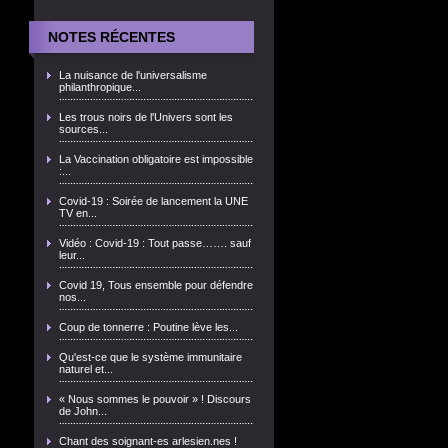
NOTES RÉCENTES
La nuisance de l'universalisme
philanthropique...
Les trous noirs de l'Univers sont les
sources...
La Vaccination obligatoire est impossible
:...
Covid-19 : Soirée de lancement la UNE
TV en...
Vidéo : Covid-19 : Tout passe……. sauf
leur...
Covid 19, Tous ensemble pour défendre
nos...
Coup de tonnerre : Poutine lève les...
Qu'est-ce que le système immunitaire
naturel et...
« Nous sommes le pouvoir » ! Discours
de John...
Chant des soignant-es arlesien.nes !