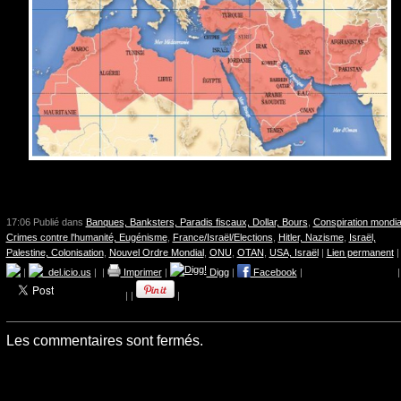
17:06 Publié dans
Banques, Banksters, Paradis fiscaux, Dollar, Bours
,
Conspiration mondia
Crimes contre l'humanité, Eugénisme
,
France/Israël/Elections
,
Hitler, Nazisme
,
Israël,
Palestine, Colonisation
,
Nouvel Ordre Mondial
,
ONU
,
OTAN
,
USA, Israël
|
Lien permanent
|
|
del.icio.us
|
|
Imprimer
|
Digg
|
Facebook
|
|
|
|
|
Les commentaires sont fermés.