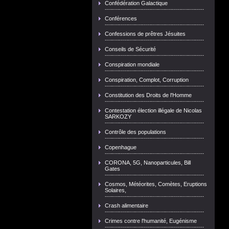
Confédération Galactique
Conférences
Confessions de prêtres Jésuites
Conseils de Sécurité
Conspiration mondiale
Conspiration, Complot, Corruption
Constitution des Droits de l'Homme
Contestation élection illégale de Nicolas
SARKOZY
Contrôle des populations
Copenhague
CORONA, 5G, Nanoparticules, Bill
Gates
Cosmos, Météorites, Comètes, Eruptions
Solaires,
Crash alimentaire
Crimes contre l'humanité, Eugénisme