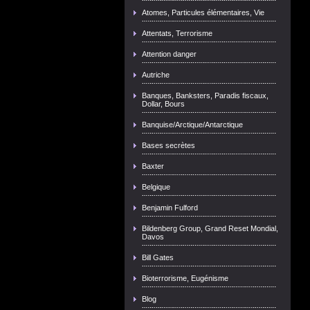
Atomes, Particules élémentaires, Vie
Attentats, Terrorisme
Attention danger
Autriche
Banques, Banksters, Paradis fiscaux,
Dollar, Bours
Banquise/Arctique/Antarctique
Bases secrètes
Baxter
Belgique
Benjamin Fulford
Bildenberg Group, Grand Reset Mondial,
Davos
Bill Gates
Bioterrorisme, Eugénisme
Blog