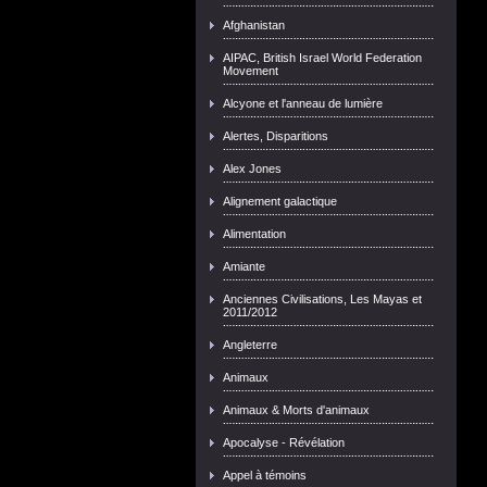
Afghanistan
AIPAC, British Israel World Federation
Movement
Alcyone et l'anneau de lumière
Alertes, Disparitions
Alex Jones
Alignement galactique
Alimentation
Amiante
Anciennes Civilisations, Les Mayas et
2011/2012
Angleterre
Animaux
Animaux & Morts d'animaux
Apocalyse - Révélation
Appel à témoins