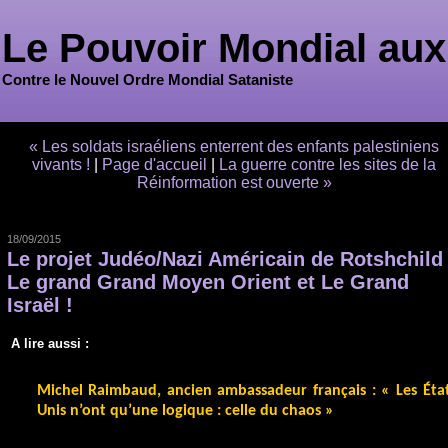
Le Pouvoir Mondial aux
Contre le Nouvel Ordre Mondial Sataniste
« Les soldats israéliens enterrent des enfants palestiniens
vivants !
|
Page d'accueil
|
La guerre contre les sites de la
Réinformation est ouverte »
18/09/2015
Le projet Judéo/Nazi Américain de Rotshchild 
Le grand Grand Moyen Orient et Le Grand
Israël !
A lire aussi :
Michel Raimbaud, ancien ambassadeur français : « Les État
Unis n’ont qu’une logique : celle du chaos »