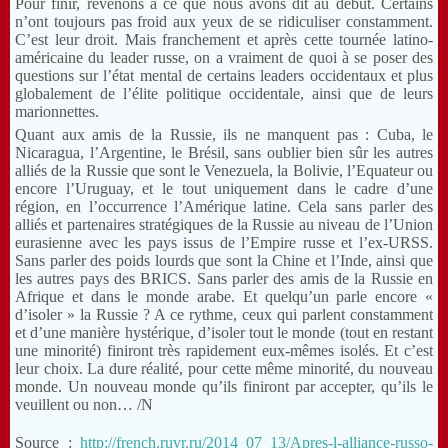
Pour finir, revenons à ce que nous avons dit au début. Certains
n’ont toujours pas froid aux yeux de se ridiculiser constamment.
C’est leur droit. Mais franchement et après cette tournée latino-
américaine du leader russe, on a vraiment de quoi à se poser des
questions sur l’état mental de certains leaders occidentaux et plus
globalement de l’élite politique occidentale, ainsi que de leurs
marionnettes.
Quant aux amis de la Russie, ils ne manquent pas : Cuba, le
Nicaragua, l’Argentine, le Brésil, sans oublier bien sûr les autres
alliés de la Russie que sont le Venezuela, la Bolivie, l’Equateur ou
encore l’Uruguay, et le tout uniquement dans le cadre d’une
région, en l’occurrence l’Amérique latine. Cela sans parler des
alliés et partenaires stratégiques de la Russie au niveau de l’Union
eurasienne avec les pays issus de l’Empire russe et l’ex-URSS.
Sans parler des poids lourds que sont la Chine et l’Inde, ainsi que
les autres pays des BRICS. Sans parler des amis de la Russie en
Afrique et dans le monde arabe. Et quelqu’un parle encore «
d’isoler » la Russie ? A ce rythme, ceux qui parlent constamment
et d’une manière hystérique, d’isoler tout le monde (tout en restant
une minorité) finiront très rapidement eux-mêmes isolés. Et c’est
leur choix. La dure réalité, pour cette même minorité, du nouveau
monde. Un nouveau monde qu’ils finiront par accepter, qu’ils le
veuillent ou non… /N
Source :
http://french.ruvr.ru/2014_07_13/Apres-l-alliance-russo-