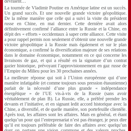
devraient…
La tournée de Vladimir Poutine en Amérique latine est un succès.
Un grand succès. Et une nouvelle grande victoire géopolitique.
De la même manière que celle qui a suivi la visite du président
russe en Chine, en mai dernier. Cette dernière avait alors
définitivement confirmé l’alliance entre la Russie et la Chine, en
dépit des « efforts » occidentaux à saper cette alliance. Cette visite
a pour rappel permis non seulement d’obtenir une nouvelle grande
victoire géopolitique à la Russie mais également et sur le plan
économique, a confirmé la diversification majeure de ses relations
dans le domaine économique, notamment en ce qui concerne les
livraisons de gaz, et qui a résulté en la signature d’un contrat
gazier historique, prévoyant l’approvisionnement en gaz russe de
l’Empire du Milieu pour les 30 prochaines années.
La meilleure réponse qui soit à l’Union européenne qui d’une
manière infatigable (et comme toujours sous pression étasunienne)
parlait de la nécessité d’une plus grande « indépendance
énergétique » de l’UE vis-à-vis de la Russie (sans avoir
véritablement de plan B). La Russie, elle, a préféré prendre les
devants et l’initiative, et en signant ledit accord historique avec la
Chine, a diversifié, et de quelle manière, son portefeuille clientèle.
Après tout, les affaires sont les affaires. Mais en général, et étant
quelqu’un pour qui l’entreprenariat n’est pas étranger, je peux dire
qu’il est toujours préférable de faire des affaires avec quelqu’un
dont on partage une vision commune et des valeurs proches.