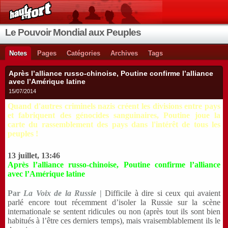
Le Pouvoir Mondial aux Peuples
Notes
Pages
Catégories
Archives
Tags
Après l’alliance russo-chinoise, Poutine confirme l’alliance
avec l’Amérique latine
15/07/2014
Quand d'autres criminels nazis créent les divisions entre pays
et fabriquent des génocides sanguinaires, Poutine joue la
carte du rassemblement des pays dans l'intérêt de tous les
peuples !
13 juillet, 13:46
Après l’alliance russo-chinoise, Poutine confirme l’alliance
avec l’Amérique latine
Par
La Voix de la Russie
|
Difficile à dire si ceux qui avaient
parlé encore tout récemment d’isoler la Russie sur la scène
internationale se sentent ridicules ou non (après tout ils sont bien
habitués à l’être ces derniers temps), mais vraisemblablement ils le