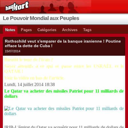
Le Pouvoir Mondial aux Peuples
Notes
Pages
Catégories
Archives
Tags
Rothschild veut s'emparer de la banque iranienne ! Poutine
efface la dette de Cuba !
15/07/2014
Bientôt le tour de l'Iran ?
Soyez attentifs à ce qui se passe entre les USRAËL et le
QATAR !
Voir la vidéo en bas de l'article.
Lundi, 14 juillet 2014 18:38
Le Qatar va acheter des missiles Patriot pour 11 milliards de
dollars
IRIB-L'émirat du Qatar va acquérir pour 11 milliards de
dollars de