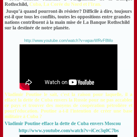
Rothschild,
Cuba, La Corée du Nord et l’Iran.
Jusqu’à quand pourront-ils résister? Difficile à dire, toujours
est-il que tous les conflits, toutes les oppositions entre grandes
nations contribuent à la main mise de La Banque Rothschild
sur la destinée de notre planète.
http://www.youtube.com/watch?v=wpavWRvF8Mo
Vladimir Poutine le sait, c'est la raison pour laquelle, il a
effacé la dette de Cuba envers la Russie pour ne pas accabler
ce pays et trouver des moyens de coopération pétrolière et
pourl'éducation. Poutine a-t-il l'intention de créer une base
militaire à Cuba ?
Vladimir Poutine efface la dette de Cuba envers Moscou
http://www.youtube.com/watch?v=iCec3q0C7bs