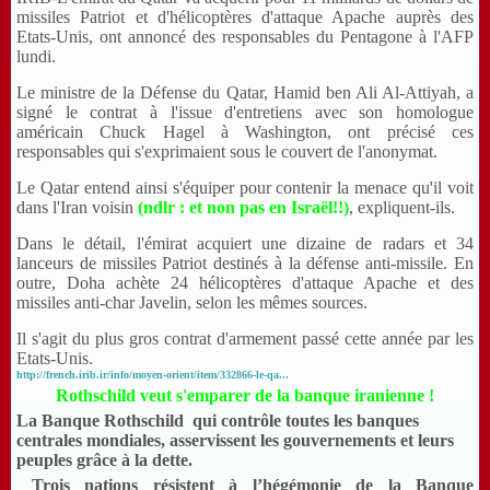
missiles Patriot et d'hélicoptères d'attaque Apache auprès des
Etats-Unis, ont annoncé des responsables du Pentagone à l'AFP
lundi.
Le ministre de la Défense du Qatar, Hamid ben Ali Al-Attiyah, a
signé le contrat à l'issue d'entretiens avec son homologue
américain Chuck Hagel à Washington, ont précisé ces
responsables qui s'exprimaient sous le couvert de l'anonymat.
Le Qatar entend ainsi s'équiper pour contenir la menace qu'il voit
dans l'Iran voisin
(ndlr : et non pas en Israël!!)
, expliquent-ils.
Dans le détail, l'émirat acquiert une dizaine de radars et 34
lanceurs de missiles Patriot destinés à la défense anti-missile. En
outre, Doha achète 24 hélicoptères d'attaque Apache et des
missiles anti-char Javelin, selon les mêmes sources.
Il s'agit du plus gros contrat d'armement passé cette année par les
Etats-Unis.
http://french.irib.ir/info/moyen-orient/item/332866-le-qa...
Rothschild veut s'emparer de la banque iranienne !
La Banque Rothschild qui contrôle toutes les banques
centrales mondiales, asservissent les gouvernements et leurs
peuples grâce à la dette.
Trois nations résistent à l’hégémonie de la Banque