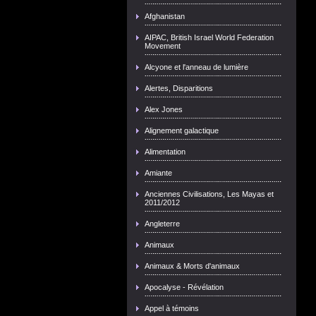
Afghanistan
AIPAC, British Israel World Federation
Movement
Alcyone et l'anneau de lumière
Alertes, Disparitions
Alex Jones
Alignement galactique
Alimentation
Amiante
Anciennes Civilisations, Les Mayas et
2011/2012
Angleterre
Animaux
Animaux & Morts d'animaux
Apocalyse - Révélation
Appel à témoins