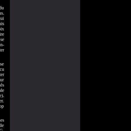
 du
us.
qui
uis
oix
ire
se
n-
ter
se
ncu
er
our
tés
ale
e).
r.
rop
es
lle
G.