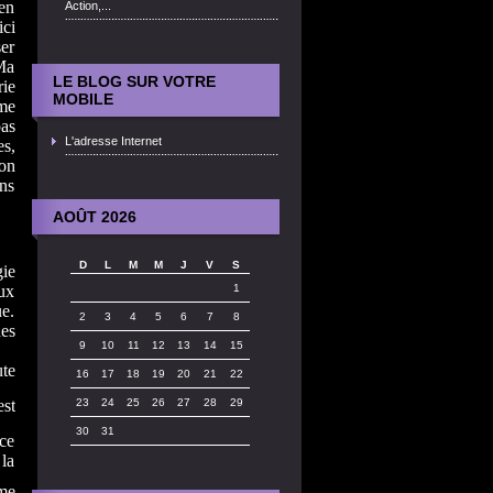
ien
Action,...
ici
ser
Ma
LE BLOG SUR VOTRE
ie
MOBILE
me
pas
L'adresse Internet
es,
ion
ens
AOÛT 2026
D
L
M
M
J
V
S
ie
ux
1
e.
2
3
4
5
6
7
8
es
9
10
11
12
13
14
15
te
16
17
18
19
20
21
22
est
23
24
25
26
27
28
29
30
31
ce
la
mme