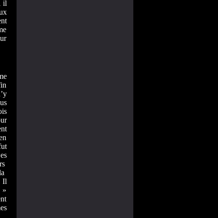
 il
aux
ent
sme
ur
me
fin
n’y
us
is
ur
nt
 en
fut
es
rs
la
 Il
z »
ent
mes