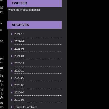
TWITTER
hé
Tweets de @pouvoirmondial
ves
 «
ARCHIVES
a
2021-10
nt
2021-09
2021-08
2021-01
des
du
2020-12
ns
2020-11
du
rès
2020-06
 Au
le
2020-05
sme
2020-04
 le
tés
2019-05
enu
urs
Toutes les archives