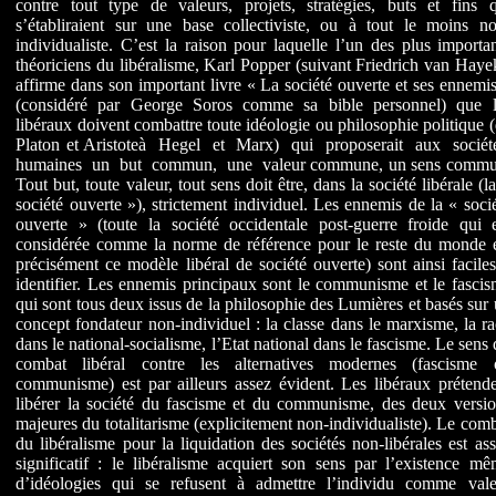
contre tout type de valeurs, projets, stratégies, buts et fins q
s’établiraient sur une base collectiviste, ou à tout le moins no
individualiste. C’est la raison pour laquelle l’un des plus importa
théoriciens du libéralisme, Karl Popper (suivant Friedrich van Haye
affirme dans son important livre « La société ouverte et ses ennemi
(considéré par George Soros comme sa bible personnel) que l
libéraux doivent combattre toute idéologie ou philosophie politique 
Platon et Aristoteà Hegel et Marx) qui proposerait aux sociét
humaines un but commun, une valeur commune, un sens commu
Tout but, toute valeur, tout sens doit être, dans la société libérale (l
société ouverte »), strictement individuel. Les ennemis de la « soci
ouverte » (toute la société occidentale post-guerre froide qui e
considérée comme la norme de référence pour le reste du monde e
précisément ce modèle libéral de société ouverte) sont ainsi facile
identifier. Les ennemis principaux sont le communisme et le fasci
qui sont tous deux issus de la philosophie des Lumières et basés sur
concept fondateur non-individuel : la classe dans le marxisme, la r
dans le national-socialisme, l’Etat national dans le fascisme. Le sens
combat libéral contre les alternatives modernes (fascisme 
communisme) est par ailleurs assez évident. Les libéraux prétend
libérer la société du fascisme et du communisme, des deux versio
majeures du totalitarisme (explicitement non-individualiste). Le com
du libéralisme pour la liquidation des sociétés non-libérales est as
significatif : le libéralisme acquiert son sens par l’existence m
d’idéologies qui se refusent à admettre l’individu comme vale