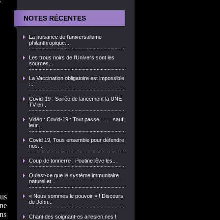
NOTES RÉCENTES
La nuisance de l'universalisme
philanthropique...
Les trous noirs de l'Univers sont les
sources...
La Vaccination obligatoire est impossible
:...
Covid-19 : Soirée de lancement la UNE
TV en...
Vidéo : Covid-19 : Tout passe……. sauf
leur...
Covid 19, Tous ensemble pour défendre
nos...
Coup de tonnerre : Poutine lève les...
Qu'est-ce que le système immunitaire
naturel et...
lus
« Nous sommes le pouvoir » ! Discours
de John...
une
ons
Chant des soignant-es arlesien.nes !