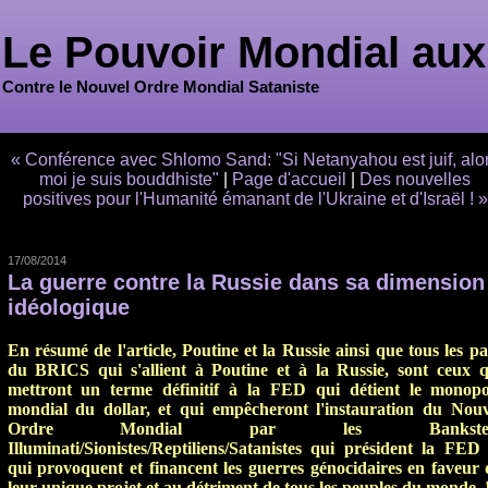
Le Pouvoir Mondial aux
Contre le Nouvel Ordre Mondial Sataniste
« Conférence avec Shlomo Sand: "Si Netanyahou est juif, alo
moi je suis bouddhiste"
|
Page d'accueil
|
Des nouvelles
positives pour l'Humanité émanant de l'Ukraine et d'Israël ! »
17/08/2014
La guerre contre la Russie dans sa dimension
idéologique
En résumé de l'article, Poutine et la Russie ainsi que tous les p
du BRICS qui s'allient à Poutine et à la Russie, sont ceux q
mettront un terme définitif à la FED qui détient le monopo
mondial du dollar, et qui empêcheront l'instauration du Nouv
Ordre Mondial par les Bankster
Illuminati/Sionistes/Reptiliens/Satanistes qui président la FED 
qui provoquent et financent les guerres génocidaires en faveur 
leur unique projet et au détriment de tous les peuples du monde 