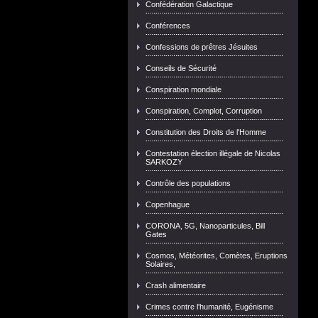
Confédération Galactique
Conférences
Confessions de prêtres Jésuites
Conseils de Sécurité
Conspiration mondiale
Conspiration, Complot, Corruption
Constitution des Droits de l'Homme
Contestation élection illégale de Nicolas
SARKOZY
Contrôle des populations
Copenhague
CORONA, 5G, Nanoparticules, Bill
Gates
Cosmos, Météorites, Comètes, Eruptions
Solaires,
Crash alimentaire
Crimes contre l'humanité, Eugénisme