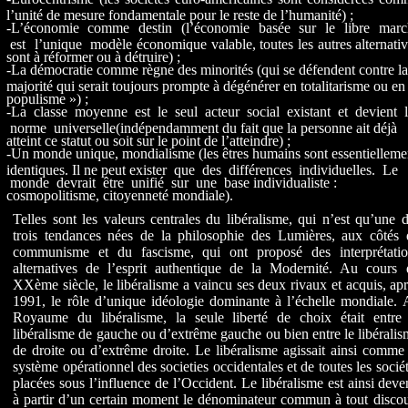
l’unité de mesure fondamentale pour le reste de l’humanité) ;
-L’économie comme destin (l’économie basée sur le libre marc
est l’unique modèle économique valable, toutes les autres alternati
sont à réformer ou à détruire) ;
-La démocratie comme règne des minorités (qui se défendent contre la
majorité qui serait toujours prompte à dégénérer en totalitarisme ou en
populisme ») ;
-La classe moyenne est le seul acteur social existant et devient l
norme universelle(indépendamment du fait que la personne ait déjà
atteint ce statut ou soit sur le point de l’atteindre) ;
-Un monde unique, mondialisme (les êtres humains sont essentielleme
identiques. Il ne peut exister que des différences individuelles. Le
monde devrait être unifié sur une base individualiste :
cosmopolitisme, citoyenneté mondiale).
Telles sont les valeurs centrales du libéralisme, qui n’est qu’une 
trois tendances nées de la philosophie des Lumières, aux côtés 
communisme et du fascisme, qui ont proposé des interprétatio
alternatives de l’esprit authentique de la Modernité. Au cours 
XXème siècle, le libéralisme a vaincu ses deux rivaux et acquis, ap
1991, le rôle d’unique idéologie dominante à l’échelle mondiale.
Royaume du libéralisme, la seule liberté de choix était entre 
libéralisme de gauche ou d’extrême gauche ou bien entre le libérali
de droite ou d’extrême droite. Le libéralisme agissait ainsi comme
système opérationnel des societies occidentales et de toutes les socié
placées sous l’influence de l’Occident. Le libéralisme est ainsi dev
à partir d’un certain moment le dénominateur commun à tout disco