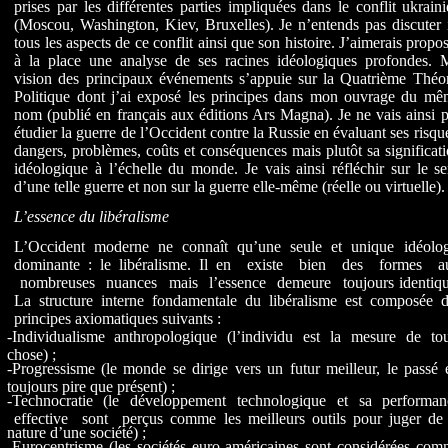
prises par les différentes parties impliquées dans le conflit ukrain
(Moscou, Washington, Kiev, Bruxelles). Je n’entends pas discuter 
tous les aspects de ce conflit ainsi que son histoire. J’aimerais propo
à la place une analyse de ses racines idéologiques profondes. 
vision des principaux événements s’appuie sur la Quatrième Théor
Politique dont j’ai exposé les principes dans mon ouvrage du mê
nom (publié en français aux éditions Ars Magna). Je ne vais ainsi 
étudier la guerre de l’Occident contre la Russie en évaluant ses risqu
dangers, problèmes, coûts et conséquences mais plutôt sa significat
idéologique à l’échelle du monde. Je vais ainsi réfléchir sur le s
d’une telle guerre et non sur la guerre elle-même (réelle ou virtuelle).
L’essence du libéralisme
L’Occident moderne ne connaît qu’une seule et unique idéolog
dominante : le libéralisme. Il en existe bien des formes a
nombreuses nuances mais l’essence demeure toujours identiqu
La structure interne fondamentale du libéralisme est composée d
principes axiomatiques suivants :
-Individualisme anthropologique (l’individu est la mesure de tou
chose) ;
-Progressisme (le monde se dirige vers un futur meilleur, le passé 
toujours pire que présent) ;
-Technocratie (le développement technologique et sa performan
effective sont perçus comme les meilleurs outils pour juger de 
nature d’une société) ;
-Eurocentrisme (les sociétés euro-américaines sont considérées co