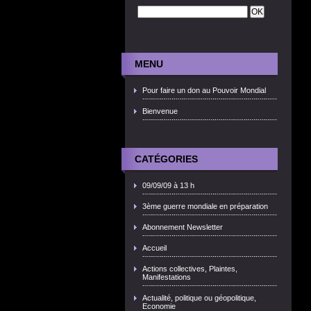
MENU
Pour faire un don au Pouvoir Mondial
Bienvenue
CATÉGORIES
09/09/09 à 13 h
3ème guerre mondiale en préparation
Abonnement Newsletter
Accueil
Actions collectives, Plaintes,
Manifestations
Actualité, politique ou géopolitique,
Economie