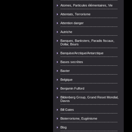
Atomes, Particules élémentaires, Vie
Attentats, Terrorisme
Attention danger
Autriche
Banques, Banksters, Paradis fiscaux,
Dollar, Bours
Banquise/Arctique/Antarctique
Bases secrètes
Baxter
Belgique
Benjamin Fulford
Bildenberg Group, Grand Reset Mondial,
Davos
Bill Gates
Bioterrorisme, Eugénisme
Blog