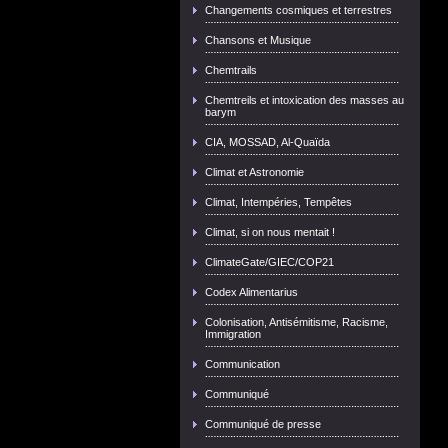
Changements cosmiques et terrestres
Chansons et Musique
Chemtrails
Chemtreils et intoxication des masses au
barym
CIA, MOSSAD, Al-Quaïda
Climat et Astronomie
Climat, Intempéries, Tempêtes
Climat, si on nous mentait !
ClimateGate/GIEC/COP21
Codex Alimentarius
Colonisation, Antisémitisme, Racisme,
Immigration
Communication
Communiqué
Communiqué de presse