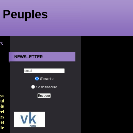
 Peuples
rs
NEWSLETTER
S'inscrire
Se désinscrire
ays
ui
le
el
s
et
de
!