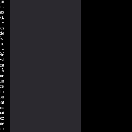
ui
n-
nts
k),
s »
es
(de
és
n.
a «
été
st
st
s à
sme
 un
ace
 du
ou
ent
ns
bat
sez
ême
ur