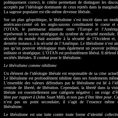
politiquement correct, le critère permettant de distinguer les disco
acceptés par l’idéologie dominante de ceux rejetés dans la marginali
La sagesse populaire est elle-même devenue libérale.
Sur un plan géopolitique, le libéralisme s’est inscrit dans un mod
américano-centré où les anglo-saxons constituaient le coeur et 
l’OTAN, le partenariat atlantiste entre l’Europe et l’Amériqu
représentait le noyau stratégique du système de sécurité mondiale.
sécurité du monde était assimilée à la sécurité de l’Occident et,
dernière instance, à la sécurité de l’Amérique. Le libéralisme n’est ai
pas qu’un pouvoir idéologique mais également un pouvoir politiqu
militaire et stratégique. L’OTAN est profondément libéral. Il défend 
sociétés libérales. Il combat pour le libéralisme.
Le libéralisme comme nihilisme
Un élément de l’idéologie libérale est responsable de sa crise actuel
Le libéralisme est profondément nihiliste dans ses fondements mêm
L’ensemble des valeurs défendues par le libéralisme est lié à l’i
centrale de liberté, de libération. Cependant, la liberté dans la vis
libérale est essentiellement une catégorie négative : on exige d’ê
libre
par rapport à
(John Suart Mill), et non pas d’être libre
pour
. C
n’est pas un point secondaire, il s’agit de l’essence même 
libéralisme.
Le libéralisme est une lutte contre toute forme d’identité collecti