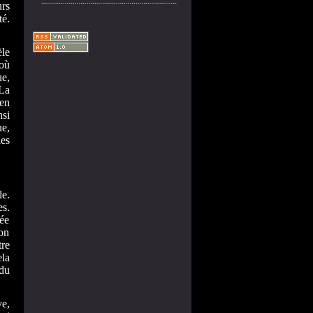
urs
té.
èle
où
e,
 La
 en
nsi
e,
les
le.
es.
dée
ion
tre
ela
du
ve,