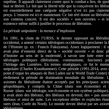
suprême. Il apparaît clairement contre quoi le combat a lieu, de quoi
faut se libérer. Le fait que la liberté telle que la conçoivent les libér
est essentiellement une catégorie négative n’est ici pas clairem
perçu. L’ennemi est ici et maintenant. Ce fait réel donne au libérali
son contenu concret. Il est des sociétés « non ouvertes » et le
existence même suffit à justifier le processus de libération.
La période unipolaire : la menace d’implosion
En 1991, la chute de l’URSS, le dernier opposant au libéralis
occidental, a amené certains idéologues occidentaux à proclamer la 
de l’Histoire (p. ex : Francis Fukuyama). Assez logiquement : il 
avait plus d’ennemi direct de la « société ouverte » et donc pl
d’histoire au sens de la modernité, à savoir une lutte entre tro
idéologies politiques (libéralisme, communisme, fascisme) po
l’héritage des Lumières. En termes stratégiques, ce fut le mome
unipolaire (Charles Krauthammer). Cette période (1991-2014, avec
point d’orgue les attaques de Ben Laden sur le World Trade Center) 
réellement la période de domination mondiale du libéralisme. L
axiomes du libéralisme étaient acceptés par les principaux acteu
géopolitiques, y compris la Chine (dans son économie) et 
Russie (dans son idéologie, son économie et son système politique).
y avait alors des libéraux, des libéraux en devenir, des « pas asse
libéraux et ainsi de suite. Les exceptions réelles et explicites étai
rares (Iran, Corée du Nord). Le monde devint libéral par ses axio
idéologiques.