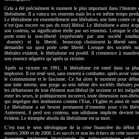
Cela a été précisément le moment le plus important dans l’histoire
libéralisme. Il a vaincu ses ennemis mais les a en même temps perd
Le libéralisme est essentiellement une libération, une lutte contre ce 
n’est (pas encore ou pas du tout) libéral. Le libéralisme a ainsi acq
son contenu, sa signification réelle par ses ennemis. Lorsque le ch
porte entre la non-liberté (représentée par une société totalita
donnée) et la liberté, beaucoup choisissent la liberté sans 
demander sur quoi porte cette liberté. Lorsque des sociétés no
libérales existent, le libéralisme est positif. Il commence à manifes
son essence négative qu’après sa victoire.
Après sa victoire en 1991, le libéralisme est entré dans sa pha
implosive. Il est resté seul, sans ennemi à combattre, après avoir vai
le communisme et le fascisme. Ce fut alors le moment pour début
une lutte interne, une purge au sein même des sociétés libérales p
les débarrasser de tout élément non-libéral (le sexisme et les inégali
entre les sexes, le politiquement incorrect, toute dimension non-libér
qui imprègne des institutions comme l’Etat, l’Eglise et ainsi de suit
Le libéralisme a un besoin permanent d’ennemis pour s’en libére
Autrement, il perd son contenu, son nihilisme implicite devient t
évident. Le triomphe absolu du libéralisme est sa mort.
C’est tout le sens idéologique de la crise financière du début d
années 2000 et de 2008. Les succès et non les échecs de cette nouve
économie totalement financiarisée (le turbocapitalisme selon 