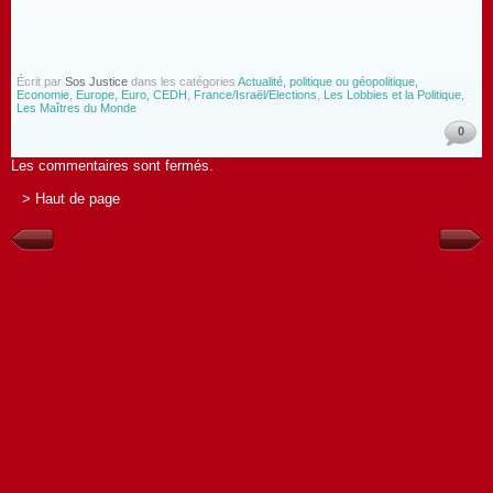
Écrit par
Sos Justice
dans les catégories
Actualité, politique ou géopolitique,
Economie
,
Europe, Euro, CEDH
,
France/Israël/Elections
,
Les Lobbies et la Politique
,
Les Maîtres du Monde
0
Les commentaires sont fermés.
> Haut de page