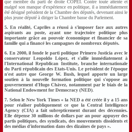
que membre du parti de droite COPEI. Contre toute attente et
malgré son manque d'expérience en politique, il a immédiatement
été désigné président de la Chambre des députés, devenant ainsi le
plus jeune député à diriger la Chambre basse du Parlement.
5. En réalité, Capriles a réussi à s'imposer face aux autres
aspirants au poste, ayant une trajectoire politique plus
importante grâce au pouvoir économique et financier de sa
famille qui a financé les campagnes de nombreux députés.
6. En 2000, il fonde le parti politique Primero Justicia avec le
conservateur Leopoldo López, et s'allie immédiatement à
l'International Republican Institute, branche internationale
du Parti républicain des Etats-Unis. Le président de l'époque
n'est autre que George W. Bush, lequel apporte un large
soutien à la nouvelle formation politique qui s'oppose au
gouvernement d'Hugo Chávez, notamment par le biais de la
National Endowment for Democracy (NED)
.
7. Selon le New York Times « la NED a été créée il y a 15 ans
pour réaliser publiquement ce que la Central Intelligence
Agency (CIA) a fait subrepticement durant des décennies.
Elle dépense 30 millions de dollars par an pour appuyer des
partis politiques, des syndicats, des mouvements dissidents et
des médias d'information dans des dizaines de pays ».