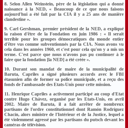
8. Selon Allen Weinstein, père de la législation qui a donné
naissance à la NED, « Beaucoup de ce que nous faisons
aujourd'hui a été fait par la CIA il y a 25 ans de manière
clandestine ».
9. Carl Gershman, premier président de la NED, a expliqué
la raison d'être de la Fondation en juin 1986 : « Il serait
terrible pour les groupes démocratiques du monde entier
d'être vus comme subventionnés par la CIA. Nous avons vu
cela dans les années 1960, et c'est pour cela qu'on y a mis un
terme. C'est parce que nous n'avons pas pu continuer à le
faire que la fondation [la NED] a été créée ».
10. Durant son mandat de maire de la municipalité de
Baruta, Capriles a signé plusieurs accords avec le FBI
étasunien afin de former sa police municipale, et a reçu des
fonds de l'ambassade des Etats-Unis pour cette mission.
11. Henrique Capriles a activement participé au coup d'Etat
contre Hugo Chávez, organisé par les Etats-Unis, en avril
2002. Maire de Baruta, il a fait arrêter de nombreux
partisans de l'ordre constitutionnel dont Ramón Rodríguez
Chacín, alors ministre de l'Intérieur et de la Justice, lequel a
été violemment agressé par les partisans du putsch devant les
caméras de télévision.