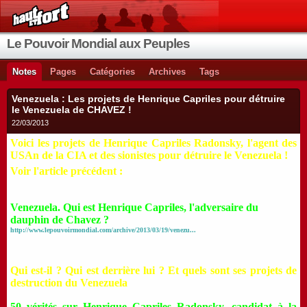
Le Pouvoir Mondial aux Peuples
Notes
Pages
Catégories
Archives
Tags
Venezuela : Les projets de Henrique Capriles pour détruire
le Venezuela de CHAVEZ !
22/03/2013
Voici les projets de Henrique Capriles Radonsky, l'agent des
USAn de la CIA et des sionistes pour détruire le Venezuela !
Voir l'article précédent :
Venezuela. Qui est Henrique Capriles, l'adversaire du
dauphin de Chavez ?
http://www.lepouvoirmondial.com/archive/2013/03/19/venezu...
Qui est-il ? Qui est derrière lui ? Et quels sont ses projets de
destruction du Venezuela
50 vérités sur Henrique Capriles Radonsky, candidat à la