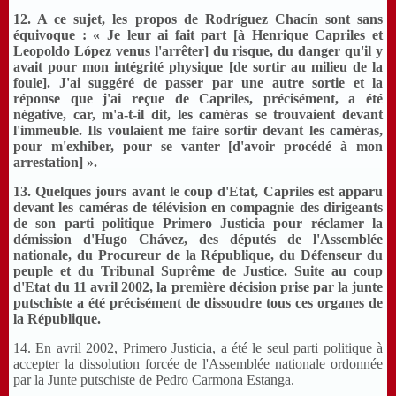
12. A ce sujet, les propos de Rodríguez Chacín sont sans
équivoque : « Je leur ai fait part [à Henrique Capriles et
Leopoldo López venus l'arrêter] du risque, du danger qu'il y
avait pour mon intégrité physique [de sortir au milieu de la
foule]. J'ai suggéré de passer par une autre sortie et la
réponse que j'ai reçue de Capriles, précisément, a été
négative, car, m'a-t-il dit, les caméras se trouvaient devant
l'immeuble. Ils voulaient me faire sortir devant les caméras,
pour m'exhiber, pour se vanter [d'avoir procédé à mon
arrestation] ».
13. Quelques jours avant le coup d'Etat, Capriles est apparu
devant les caméras de télévision en compagnie des dirigeants
de son parti politique Primero Justicia pour réclamer la
démission d'Hugo Chávez, des députés de l'Assemblée
nationale, du Procureur de la République, du Défenseur du
peuple et du Tribunal Suprême de Justice. Suite au coup
d'Etat du 11 avril 2002, la première décision prise par la junte
putschiste a été précisément de dissoudre tous ces organes de
la République.
14. En avril 2002, Primero Justicia, a été le seul parti politique à
accepter la dissolution forcée de l'Assemblée nationale ordonnée
par la Junte putschiste de Pedro Carmona Estanga.