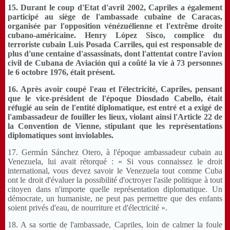
15. Durant le coup d'Etat d'avril 2002, Capriles a également
participé au siège de l'ambassade cubaine de Caracas,
organisée par l'opposition vénézuélienne et l'extrême droite
cubano-américaine. Henry López Sisco, complice du
terroriste cubain Luis Posada Carriles, qui est responsable de
plus d'une centaine d'assassinats, dont l'attentat contre l'avion
civil de Cubana de Aviación qui a coûté la vie à 73 personnes
le 6 octobre 1976, était présent.
16. Après avoir coupé l'eau et l'électricité, Capriles, pensant
que le vice-président de l'époque Diosdado Cabello, était
réfugié au sein de l'entité diplomatique, est entré et a exigé de
l'ambassadeur de fouiller les lieux, violant ainsi l'Article 22 de
la Convention de Vienne, stipulant que les représentations
diplomatiques sont inviolables.
17. Germán Sánchez Otero, à l'époque ambassadeur cubain au
Venezuela, lui avait rétorqué : « Si vous connaissez le droit
international, vous devez savoir le Venezuela tout comme Cuba
ont le droit d'évaluer la possibilité d'octroyer l'asile politique à tout
citoyen dans n'importe quelle représentation diplomatique. Un
démocrate, un humaniste, ne peut pas permettre que des enfants
soient privés d'eau, de nourriture et d'électricité ».
18. A sa sortie de l'ambassade, Capriles, loin de calmer la foule