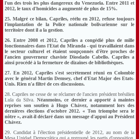
l'un des trois les plus dangereux du Venezuela. Entre 2011 et
2012, le taux d'homicides a augmenté de plus de 15%.
25. Malgré ce bilan, Capriles, réélu en 2012, refuse toujours
l'implantation de la Police nationale bolivarienne sur le
territoire dont il a la gestion
.
26. Entre 2008 et 2012, Capriles a congédié plus de mille
fonctionnaires dans l'Etat du Miranda - qui travaillaient dans
le secteur culturel et étaient soupçonnés d'être proches de
l'ancien gouverneur chaviste Diosdado Cabello. Capriles a
ainsi procédé à la fermeture de dizaines de bibliothèques.
27. En 2012, Capriles s'est secrètement réuni en Colombie
avec le général Martin Demsey, chef d'Etat Major des Etats-
Unis. Rien n'a filtré de ces discussions.
28. Capriles ne cesse de se réclamer de l'ancien président brésilien
Lula da Silva.
Néanmoins, ce dernier a apporté à maintes
reprises son soutien à Hugo Chávez, notamment lors des
dernières élections d'octobre 2012. « Ton triomphe sera le
nôtre », avait-il déclaré dans un message d'appui au Président
Chávez.
29. Candidat à l'élection présidentielle de 2012, au nom de la
Mesa Unidad Democrática qui a regroupé les partis d'opposition,