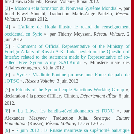
Imad Fawzi Shueibi, Réseau Voltaire, 8 mai 2012.
[
3
] «
Moscou et la formation du Nouveau Système Mondial
», par
Imad Fawzi Shueibi, Traduction Marie-Ange Patrizio,
Réseau
Voltaire
, 13 mars 2012.
[
4
] «
L'affaire de Houla illustre le retard du renseignement
occidental en Syrie
», par Thierry Meyssan,
Réseau Voltaire
, 2
juin 2012.
[
5
] «
Comment of Official Representative of the Ministry of
Foreign Affairs of Russia A.K. Lukashevich on the Question of
Interfax related to the statement made by Representative of so-
called Free Syrian Army S.Al-Kurdi
», Ministère russe des
Affaires étrangères, 5 juin 2012.
[
6
] «
Syrie : Vladimir Poutine propose une Force de paix de
l'OTSC
»,
Réseau Voltaire
, 3 juin 2012.
[
7
] «
Friends of the Syrian People Sanctions Working Group
»,
déclaration à la presse dHillary Clinton,
Département dÉtat
, 6 juin
2012.
[
8
] «
La Libye, les bandits-révolutionnaires et l'ONU
», par
Alexander Mezyaev, Traduction Julia,
Strategic Culture
Foundation
(Russia),
Réseau Voltaire
, 17 avril 2012.
[
9
] «
7 juin 2012 : la Russie manifeste sa supériorité balistique