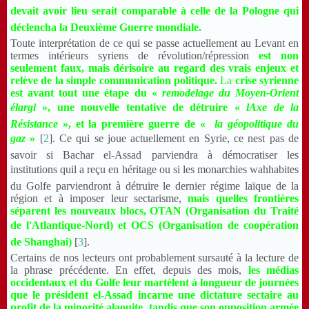
devait avoir lieu serait comparable à celle de la Pologne qui
déclencha la Deuxième Guerre mondiale.
Toute interprétation de ce qui se passe actuellement au Levant en
termes intérieurs syriens de révolution/répression
est non
seulement faux, mais dérisoire au regard des vrais enjeux et
relève de la simple communication politique.
La
crise syrienne
est avant tout une étape du «
remodelage du Moyen-Orient
élargi
», une nouvelle tentative de détruire «
lAxe de la
Résistance
», et la première guerre de «
la géopolitique du
gaz
»
[
2
]. Ce qui se joue actuellement en Syrie, ce nest pas de
savoir si Bachar el-Assad parviendra à démocratiser les
institutions quil a reçu en héritage ou si les monarchies wahhabites
du Golfe parviendront à détruire le dernier régime laïque de la
région et à imposer leur sectarisme,
mais quelles frontières
séparent les nouveaux blocs, OTAN (Organisation du Traité
de l'Atlantique-Nord) et OCS (Organisation de coopération
de Shanghai)
[
3
].
Certains de nos lecteurs ont probablement sursauté à la lecture de
la phrase précédente. En effet, depuis des mois,
les médias
occidentaux et du Golfe leur martèlent à longueur de journées
que le président el-Assad incarne une dictature sectaire au
profit de la minorité alaouite, tandis que son opposition armée