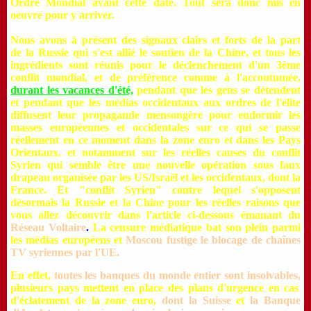
Ordre Mondial avant cette date. Tout sera donc mis en
oeuvre pour y arriver.
Nous avons à présent des signaux clairs et forts de la part
de la Russie qui s'est allié le soutien de la Chine, et tous les
ingrédients sont réunis pour le déclenchement d'un 3ème
conflit mondial, et de préférence comme à l'accoutumée,
durant les vacances d'été,
pendant que les gens se détendent
et pendant que les médias occidentaux aux ordres de l'élite
diffusent leur propagande mensongère pour endormir les
masses européennes et occidentales sur ce qui se passe
réellement en ce moment dans la zone euro et dans les Pays
Orientaux, et notamment sur les réelles causes du conflit
Syrien qui semble être une nouvelle opération sous faux
drapeau organisée par les US/Israël et les occidentaux, dont la
France. Et "conflit Syrien" contre lequel s'opposent
désormais la Russie et la Chine pour les réelles raisons que
vous allez découvrir dans l'article ci-dessous émanant du
Réseau Voltaire
.
La censure médiatique bat son plein parmi
les médias européens et
Moscou fustige le blocage de chaînes
TV syriennes par l'UE
.
En effet,
toutes les banques du monde entier sont insolvables,
plusieurs pays mettent en place des plans d'urgence en cas
d'éclatement de la zone euro,
dont la Suisse
et
la Banque