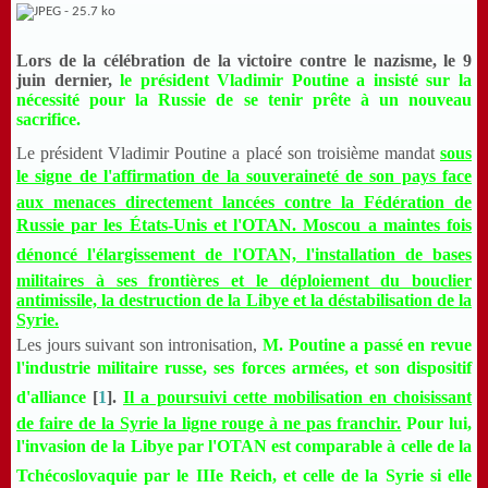
Lors de la célébration de la victoire contre le nazisme, le 9
juin dernier,
le président Vladimir Poutine a insisté sur la
nécessité pour la Russie de se tenir prête à un nouveau
sacrifice.
Le président Vladimir Poutine a placé son troisième mandat
sous
le signe de l'affirmation de la souveraineté de son pays face
aux menaces directement lancées contre la Fédération de
Russie par les États-Unis et l'OTAN. Moscou a maintes fois
dénoncé l'élargissement de l'OTAN, l'installation de bases
militaires à ses frontières et le déploiement du bouclier
antimissile, la destruction de la Libye et la déstabilisation de la
Syrie.
Les jours suivant son intronisation,
M. Poutine a passé en revue
l'industrie militaire russe, ses forces armées, et son dispositif
d'alliance
[
1
].
Il a poursuivi cette mobilisation en choisissant
de faire de la Syrie la ligne rouge à ne pas franchir.
Pour lui,
l'invasion de la Libye par l'OTAN est comparable à celle de la
Tchécoslovaquie par le IIIe Reich, et celle de la Syrie si elle