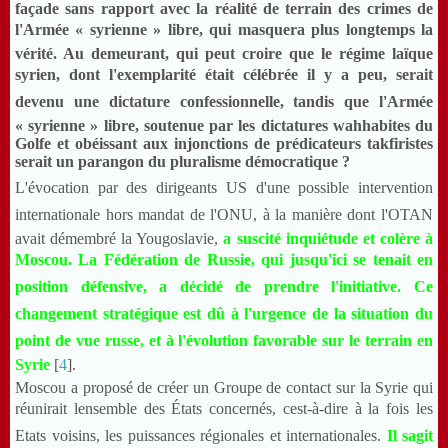
façade sans rapport avec la réalité de terrain des crimes de
l'Armée « syrienne » libre, qui masquera plus longtemps la
vérité. Au demeurant, qui peut croire que le régime laïque
syrien, dont l'exemplarité était célébrée il y a peu, serait
devenu une dictature confessionnelle, tandis que l'Armée
« syrienne » libre, soutenue par les dictatures wahhabites du
Golfe et obéissant aux injonctions de prédicateurs takfiristes
serait un parangon du pluralisme démocratique ?
L'évocation par des dirigeants US d'une possible intervention
internationale hors mandat de l'ONU, à la manière dont l'OTAN
avait démembré la Yougoslavie,
a suscité inquiétude et colère à
Moscou. La Fédération de Russie, qui jusqu'ici se tenait en
position défensive, a décidé de prendre l'initiative. Ce
changement stratégique est dû à l'urgence de la situation du
point de vue russe, et à l'évolution favorable sur le terrain en
Syrie
[
4
].
Moscou a proposé de créer un Groupe de contact sur la Syrie qui
réunirait lensemble des États concernés, cest-à-dire à la fois les
Etats voisins, les puissances régionales et internationales.
Il sagit