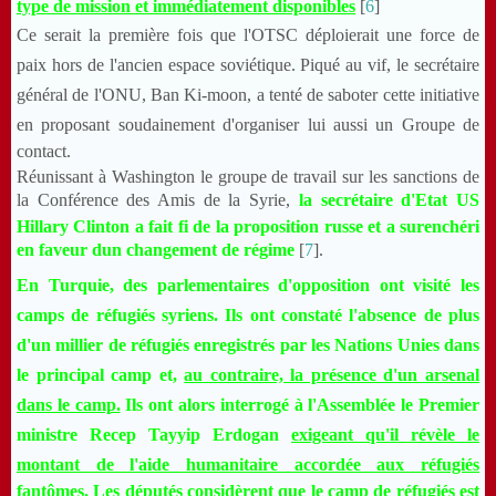
type de mission et immédiatement disponibles
[
6
]
Ce serait la première fois que l'OTSC déploierait une force de
paix hors de l'ancien espace soviétique. Piqué au vif, le secrétaire
général de l'ONU, Ban Ki-moon, a tenté de saboter cette initiative
en proposant soudainement d'organiser lui aussi un Groupe de
contact.
Réunissant à Washington le groupe de travail sur les sanctions de
la Conférence des Amis de la Syrie,
la secrétaire d'Etat US
Hillary Clinton a fait fi de la proposition russe et a surenchéri
en faveur dun changement de régime
[
7
].
En Turquie, des parlementaires d'opposition ont visité les
camps de réfugiés syriens. Ils ont constaté l'absence de plus
d'un millier de réfugiés enregistrés par les Nations Unies dans
le principal camp et,
au contraire, la présence d'un arsenal
dans le camp.
Ils ont alors interrogé à l'Assemblée le Premier
ministre Recep Tayyip Erdogan
exigeant qu'il révèle le
montant de l'aide humanitaire accordée aux réfugiés
fantômes.
Les députés considèrent que le camp de réfugiés est