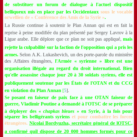
de substituer un forum de dialogue à l'actuel dispositif
belliqueux mis en place par les Occidentaux
sous le vocable
orwellien de « Conférence des Amis de la Syrie »
.
La Russie continue à soutenir le Plan Annan qui est en fait la
reprise à peine modifiée du plan présenté par Sergey Lavrov à la
Ligue arabe. Elle déplore que ce plan ne soit pas appliqué,
mais
rejette la culpabilité sur la faction de l'opposition qui a pris les
armes.
Selon A.K. Lukashevich, un des porte-parole du ministère
des Affaires étrangères,
l'Armée « syrienne » libre est une
organisation illégale au regard du droit international. Bien
qu'elle assassine chaque jour 20 à 30 soldats syriens, elle est
publiquement soutenue par les États de l'OTAN et du CCG
en violation du Plan Annan
[
5
].
Se posant en faiseur de paix face à une OTAN faiseur de
guerre, Vladimir Poutine a demandé à l'OTSC de se préparer
à déployer des «
chapkas bleues
» en Syrie, à la fois pour
séparer les belligérants syriens
et pour combattre les forces
étrangères.
Nicolai Bordyuzha, secrétaire général de lOTSC,
a confirmé quil dispose de 20 000 hommes formés pour ce