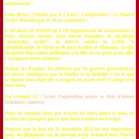
uniquement.
Leur divise : l'Ordre par le Chaos ! Comprendre : Le Nouvel
Ordre Mondial par le chaos planétaire !
C'est dans cet objectif qu'a été organisé par les occidentaux et
leurs services secrets, sous fausse bannière, le soi-disant
"printemps arabe", la guerre contre la Lybie, la
déstabilisation de l'Iran et de pays Arabes et Africains, c
e afin
de placer leurs pions politiques à la tête de ces pays pour aller
s'accaparer leurs richesses.
Ruiner les Peuples, les détruire par les guerres génocidaires,
les armes chimiques, par la famine et la maladie, c'est là que
se situent leurs objectifs y compris en ayant créé l'Europe et la
zone euro.
Un exemple ici :
Syrie: l'opposition armée se dote d'armes
chimiques (agence)
Nous ne sommes donc pas écartés de leurs plans et nous ne
serons pas épargnés parce que nous sommes en Europe.
Retenez que la date du 21 décembre 2012 est très importante
pour les Illuminati car ils doivent avoir instauré leur Nouvel