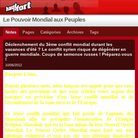
Le Pouvoir Mondial aux Peuples
Notes
Pages
Catégories
Archives
Tags
Déclenchement du 3ème conflit mondial durant les
vacances d'été ? Le conflit syrien risque de dégénérer en
guerre mondiale. Coups de semonce russes ! Préparez-vous
!
10/06/2012
Bonjour à tous,
Depuis plusieurs mois, nous lançons des appels pour que vous
fassiez des provisions et que vous retiriez votre argent des
banques en prévision d'un 3ème conflit mondial et de
l'écroulement de la zone euro et de l'Europe.
Et 3ème conflit mondial qui fait partie de l'agenda des
Illuminati afin de précipiter l'instauration de l'Unique
Religion Mondiale qui est la base même de leur Nouvel Ordre
Mondial. Le Nouvel Ordre Mondial étant basé sur une
idéologie religieuse et non pas sur une idéologie financière