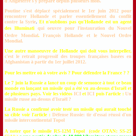
d'Angleterre s'y prépare depuis plusieurs mois
.
Poutine s'est déplacé spécialement le 1er juin 2012 pour
rencontrer Hollande et parler essentiellement du conflit
contre la Syrie
.
Et n'oublions pas qu'Hollande est un agent
des Illuminati
qui oeuvre pour l'instauration du Nouvel
Ordre Mondial
.
François Hollande et le Nouvel Ordre
Mondial
.
Une autre manoeuvre de Hollande qui doit vous interpeller,
c'est le retrait progressif des troupes françaises basées en
Afghanistan à partir du 1er juillet 2012.
Pour les mettre où à votre avis ? Pour défendre la France ? ?
Le 7 juin la Russie a lancé un coup de semonce à tout ce beau
monde en lançant un missile qui a été vu au-dessus d'Israël et
de plusieurs pays.
Voir les vidéos
ICI
et
ICI
puis
l'article :
Un
missile russe au-dessus d'Israël
?
La Russie a confirmé avoir testé un missile qui aurait touché
sa cible voir l'article :
Défense Russie: tir d'essai réussi d'un
missile intercontinental Topol
A noter que le missile RS-12M Topol (code OTAN: SS-25