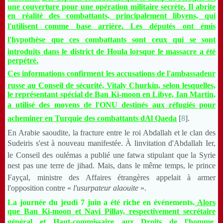
une couverture pour une opération militaire secrète. Il abrite
en réalité des combattants, principalement libyens, qui
l'utilisent comme base arrière. Les députés ont émis
l'hypothèse que ces combattants sont ceux qui se sont
introduits dans le district de Houla lorsque le massacre a été
perpétré.
Ces informations confirment les accusations de l'ambassadeur
russe au Conseil de sécurité, Vitaly Churkin, selon lesquelles,
le représentant spécial de Ban Ki-moon en Libye, Ian Martin,
a utilisé des moyens de l'ONU destinés aux réfugiés pour
acheminer en Turquie des combattants dAl Qaeda
[
8
].
En Arabie saoudite, la fracture entre le roi Abdallah et le clan des
Sudeiris s'est à nouveau manifestée. À linvitation d'Abdallah Ier,
le Conseil des oulémas a publié une fatwa stipulant que la Syrie
nest pas une terre de jihad. Mais, dans le même temps, le prince
Fayçal, ministre des Affaires étrangères appelait à armer
l'opposition contre «
l'usurpateur alaouite
».
La journée du jeudi 7 juin a été riche en événements.
Alors
que Ban Ki-moon et Navi Pillay, respectivement secrétaire
général et Haut-commissaire aux Droits de l'homme,