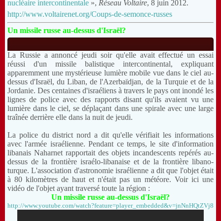
nucléaire intercontinentale
»,
Réseau Voltaire
, 8 juin 2012.
http://www.voltairenet.org/Coups-de-semonce-russes
Un missile russe au-dessus d'Israël?
La Russie a annoncé jeudi soir qu'elle avait effectué un essai
réussi d'un missile balistique intercontinental, expliquant
apparemment une mystérieuse lumière mobile vue dans le ciel au-
dessus d'Israël, du Liban, de l'Azerbaïdjan, de la Turquie et de la
Jordanie. Des centaines d'israéliens à travers le pays ont inondé les
lignes de police avec des rapports disant qu'ils avaient vu une
lumière dans le ciel, se déplaçant dans une spirale avec une large
traînée derrière elle dans la nuit de jeudi.
La police du district nord a dit qu'elle vérifiait les informations
avec l'armée israélienne. Pendant ce temps, le site d'information
libanais Naharnet rapportait des objets incandescents repérés au-
dessus de la frontière israélo-libanaise et de la frontière libano-
turque. L'association d'astronomie israélienne a dit que l'objet était
à 80 kilomètres de haut et n'était pas un météore. Voir ici une
vidéo de l'objet ayant traversé toute la région :
Un missile russe au-dessus d'Israël?
http://www.youtube.com/watch?feature=player_embedded&v=jnNnHQtZVj8