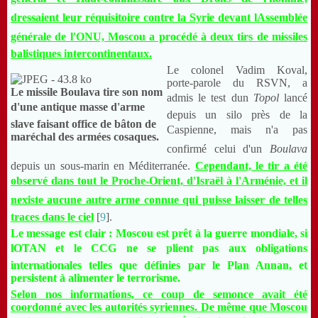
dressaient leur réquisitoire contre la Syrie devant lAssemblée
générale de l'ONU, Moscou a procédé à deux tirs de missiles
balistiques intercontinentaux.
Le colonel Vadim Koval,
porte-parole du RSVN, a
Le missile Boulava tire son nom
admis le test dun
Topol
lancé
d'une antique masse d'arme
depuis un silo près de la
slave faisant office de bâton de
Caspienne, mais n'a pas
maréchal des armées cosaques.
confirmé celui d'un
Boulava
depuis un sous-marin en Méditerranée.
Cependant, le tir a été
observé dans tout le Proche-Orient, d'Israël à l'Arménie, et il
nexiste aucune autre arme connue qui puisse laisser de telles
traces dans le ciel
[
9
].
Le message est clair : Moscou est prêt à la guerre mondiale, si
lOTAN et le CCG ne se plient pas aux obligations
internationales telles que définies par le Plan Annan, et
persistent à alimenter le terrorisme.
Selon nos informations, ce coup de semonce avait été
coordonné avec les autorités syriennes. De même que Moscou