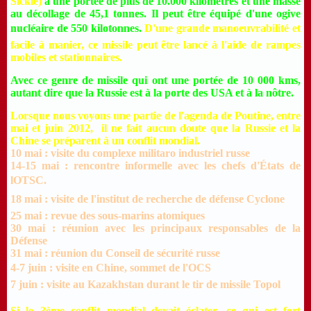
Sickle)
a une portée
de plus de 10.000 kilomètres et une masse
au décollage de 45,1 tonnes. Il peut être équipé d'une ogive
nucléaire de 550 kilotonnes.
D'une grande manoeuvrabilité et
facile à manier, ce missile peut être lancé à l'aide de rampes
mobiles et stationnaires.
Avec ce genre de missile qui ont une portée de 10 000 kms,
autant dire que la Russie est à la porte des USA et à la nôtre.
Lorsque nous voyons une partie de l'agenda de Poutine, entre
mai et juin 2012, il ne fait aucun doute que la Russie et la
Chine se préparent à un conflit mondial.
10 mai : visite du complexe militaro industriel russe
14-15 mai : rencontre informelle avec les chefs d'États de
lOTSC.
18 mai : visite de l'institut de recherche de défense Cyclone
25 mai : revue des sous-marins atomiques
30 mai : réunion avec les principaux responsables de la
Défense
31 mai : réunion du Conseil de sécurité russe
4-7 juin : visite en Chine, sommet de l'OCS
7 juin : visite au Kazakhstan durant le tir de missile Topol
Si le 3ème conflit mondial devait éclater, ce qui est fort