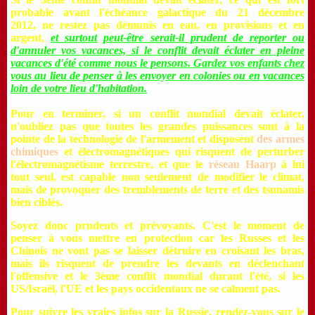
probable avant l'échéance galactique du 21 décembre
2012, ne restez pas démunis en eau, en provisions et en
argent,
et surtout
peut-être serait-il prudent de reporter ou
d'annuler vos vacances, si le conflit devait éclater en pleine
vacances d'été comme nous le pensons. Gardez vos enfants chez
vous au lieu de penser à les envoyer en colonies ou en vacances
loin de votre lieu d'habitation.
Pour en terminer, si un conflit mondial devait éclater,
n'oubliez pas que toutes les grandes puissances sont à la
pointe de la technologie de l'armement et disposent
des armes
chimiques
et électromagnétiques qui risquent de perturber
l'électromagnétisme terrestre, et que le
réseau Haarp
à lui
tout seul, est capable non seulement de modifier le climat,
mais de provoquer des tremblements de terre et des tsunamis
bien ciblés.
Soyez donc prudents et prévoyants. C'est le moment de
penser à vous mettre en protection car les Russes et les
Chinois ne vont pas se laisser détruire en croisant les bras,
mais ils risquent de prendre les devants en déclenchant
l'offensive et le 3ème conflit mondial durant l'été, si les
US/Israël, l'UE et les pays occidentaux ne se calment pas.
Pour suivre les vraies infos sur la Russie, rendez-vous sur le