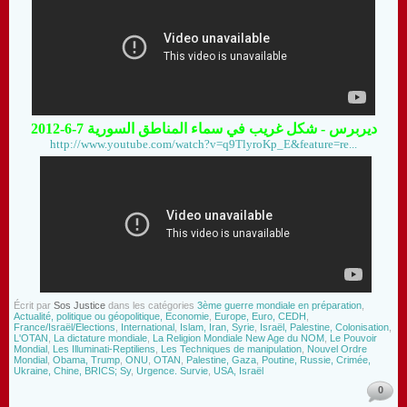
ديربرس - شكل غريب في سماء المناطق السورية 7-6-2012
http://www.youtube.com/watch?v=q9TlyroKp_E&feature=re...
Écrit par
Sos Justice
dans les catégories
3ème guerre mondiale en préparation
,
Actualité, politique ou géopolitique, Economie
,
Europe, Euro, CEDH
,
France/Israël/Elections
,
International
,
Islam, Iran, Syrie
,
Israël, Palestine, Colonisation
,
L'OTAN
,
La dictature mondiale
,
La Religion Mondiale New Age du NOM
,
Le Pouvoir
Mondial
,
Les Illuminati-Reptiliens
,
Les Techniques de manipulation
,
Nouvel Ordre
Mondial
,
Obama, Trump
,
ONU
,
OTAN
,
Palestine, Gaza
,
Poutine, Russie, Crimée,
Ukraine, Chine, BRICS; Sy
,
Urgence. Survie
,
USA, Israël
0