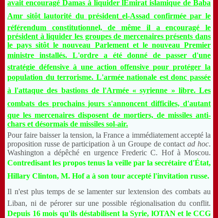
avait encouragé Damas à liquider lÉmirat islamique de Baba
Amr sitôt lautorité du président
el-Assad confirmée par le
référendum constitutionnel, de même il a encouragé le
président à liquider les groupes de mercenaires présents dans
le pays sitôt le nouveau Parlement et le nouveau Premier
ministre installés. L'ordre a été donné de passer d'une
stratégie défensive à une action offensive pour protéger la
population du terrorisme. L'armée nationale est donc passée
à l'attaque des bastions de l'Armée « syrienne » libre. Les
combats des prochains jours s'annoncent difficiles, d'autant
que les mercenaires disposent de mortiers, de missiles anti-
chars et désormais de missiles sol-air.
Pour faire baisser la tension, la France a immédiatement accepté la
proposition russe de participation à un Groupe de contact
ad hoc
.
Washington a dépêché en urgence Frederic C. Hof à Moscou.
Contredisant les propos tenus la veille par la secrétaire d'État,
Hillary Clinton, M. Hof a à son tour accepté l'invitation russe.
Il n'est plus temps de se lamenter sur lextension des combats au
Liban, ni de pérorer sur une possible régionalisation du conflit.
Depuis 16 mois qu'ils déstabilisent la Syrie, lOTAN et le CCG