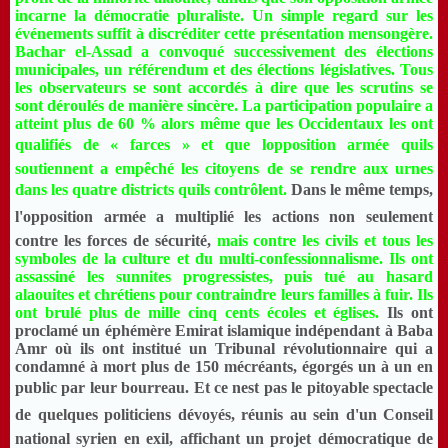
incarne la démocratie pluraliste.
Un simple regard sur les
événements suffit à discréditer cette présentation mensongère.
Bachar el-Assad a convoqué successivement des élections
municipales, un référendum et des élections législatives. Tous
les observateurs se sont accordés à dire que les scrutins se
sont déroulés de manière sincère. La participation populaire a
atteint plus de 60 % alors même que les Occidentaux les ont
qualifiés de « farces » et que lopposition armée quils
soutiennent a empêché les citoyens de se rendre aux urnes
dans les quatre districts quils contrôlent.
Dans le même temps,
l'opposition armée a multiplié les actions non seulement
contre les forces de sécurité,
mais contre les civils et tous les
symboles de la culture et du multi-confessionnalisme. Ils ont
assassiné les sunnites progressistes, puis tué au hasard
alaouites et chrétiens pour contraindre leurs familles à fuir. Ils
ont brulé plus de mille cinq cents écoles et églises.
Ils ont
proclamé un éphémère Emirat islamique indépendant à Baba
Amr où ils ont institué un Tribunal révolutionnaire qui a
condamné à mort plus de 150 mécréants, égorgés un à un en
public par leur bourreau. Et ce nest pas le pitoyable spectacle
de quelques politiciens dévoyés, réunis au sein d'un Conseil
national syrien en exil, affichant un projet démocratique de